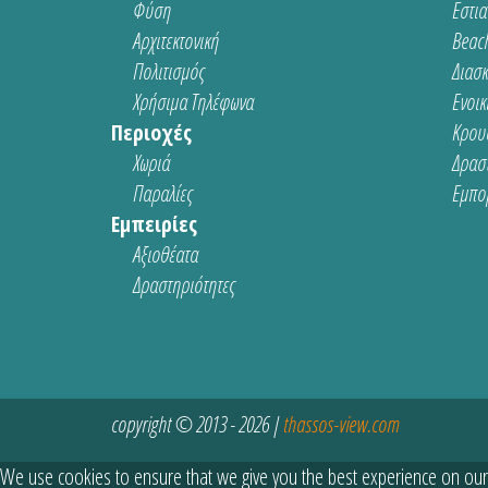
Φύση
Εστια
Αρχιτεκτονική
Beach
Πολιτισμός
Διασ
Χρήσιμα Τηλέφωνα
Ενοικ
Περιοχές
Κρου
Χωριά
Δρασ
Παραλίες
Εμπο
Εμπειρίες
Αξιοθέατα
Δραστηριότητες
copyright © 2013 - 2026 |
thassos-view.com
We use cookies to ensure that we give you the best experience on our