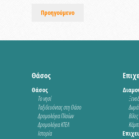
Προηγούμενο
Θάσος
Επιχ
Θάσος
Διαμο
Το νησί
Ξενοδ
Ταξιδευόντας στη Θάσο
Δωμάτ
Δρομολόγια Πλοίων
Βίλες
Δρομολόγια ΚΤΕΛ
Κάμπι
Ιστορία
Επιχει