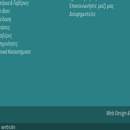
τόρια & Ταβέρνες
Επικοινωνήστε μαζί μας
 Bars
Διαφημιστείτε
κέδαση
ιάσεις
αζιέρες
τηριότητες
ρικά Καταστήματα
Web Design &
 website.