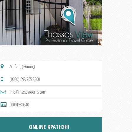
Λιμένας (Θάσος)
(0030) 698 765 8500
info@thassosrooms.com
00001580940
ONLINE ΚΡΑΤΗΣΗ!