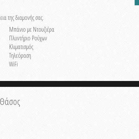
εια της διαμονής σας.
Μπάνιο με Ντουζιέρα
Πλυντήριο Ρούχων
Κλιματισμός
Τηλεόραση
WiFi
, Θάσος