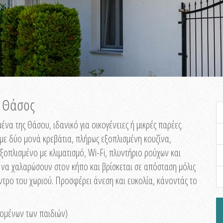
, Θάσος
μένα της Θάσου, ιδανικό για οικογένειες ή μικρές παρέες.
με δύο μονά κρεβάτια, πλήρως εξοπλισμένη κουζίνα,
εξοπλισμένο με κλιματισμό, Wi-Fi, πλυντήριο ρούχων και
 να χαλαρώσουν στον κήπο και βρίσκεται σε απόσταση μόλις
έντρο του χωριού. Προσφέρει άνεση και ευκολία, κάνοντάς το
νομένων των παιδιών)