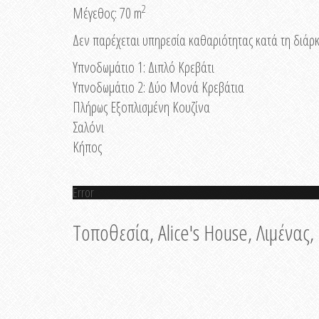
2
Μέγεθος: 70 m
Δεν παρέχεται υπηρεσία καθαριότητας κατά τη διάρκ
Υπνοδωμάτιο 1: Διπλό Κρεβάτι
Υπνοδωμάτιο 2: Δύο Μονά Κρεβάτια
Πλήρως Εξοπλισμένη Κουζίνα
Σαλόνι
Κήπος
Error
Τοποθεσία, Alice's House, Λιμένας