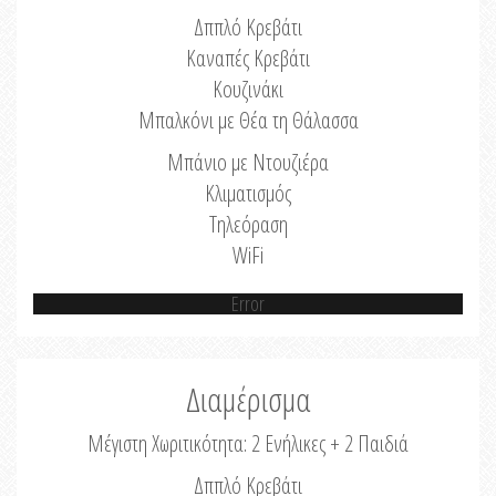
Δππλό Κρεβάτι
Καναπές Κρεβάτι
Κουζινάκι
Μπαλκόνι με Θέα τη Θάλασσα
Μπάνιο με Ντουζιέρα
Κλιματισμός
Τηλεόραση
WiFi
Error
Διαμέρισμα
Μέγιστη Χωριτικότητα: 2 Ενήλικες + 2 Παιδιά
Δππλό Κρεβάτι