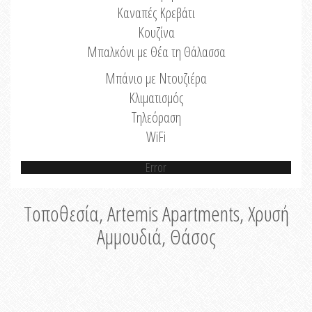
Καναπές Κρεβάτι
Κουζίνα
Μπαλκόνι με Θέα τη Θάλασσα
Μπάνιο με Ντουζιέρα
Κλιματισμός
Τηλεόραση
WiFi
Error
Τοποθεσία, Artemis Apartments, Χρυσή
Αμμουδιά, Θάσος