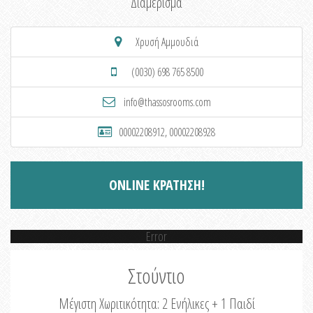
Διαμέρισμα
Χρυσή Αμμουδιά
(0030) 698 765 8500
info@thassosrooms.com
00002208912, 00002208928
ONLINE ΚΡΑΤΗΣΗ!
Error
Στούντιο
Μέγιστη Χωριτικότητα: 2 Ενήλικες + 1 Παιδί