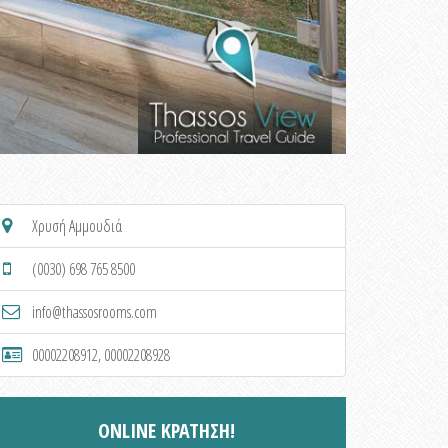
Χρυσή Αμμουδιά
(0030) 698 765 8500
info@thassosrooms.com
00002208912, 00002208928
ONLINE ΚΡΑΤΗΣΗ!