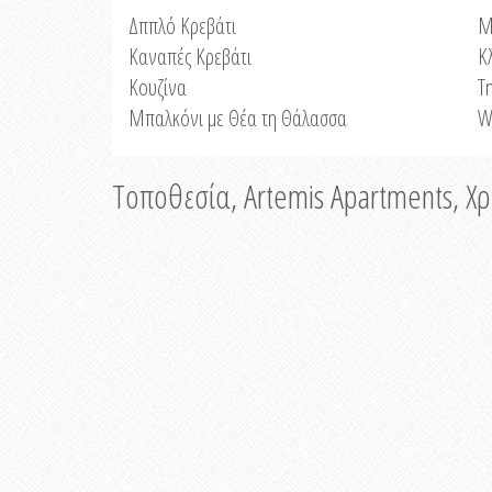
Δππλό Κρεβάτι
Μ
Καναπές Κρεβάτι
Κ
Κουζίνα
Τ
Μπαλκόνι με Θέα τη Θάλασσα
W
Τοποθεσία, Artemis Apartments, Χ