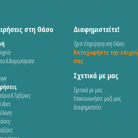
ειρήσεις στη Θάσο
Διαφημιστείτε!
νή
Έχετε Επιχείρηση στη Θάσο;
οχεία
Καταχωρήστε την επιχεί
ια & Διαμερίσματα
σας
Σχετικά με μας
νγκ
ρήσεις
Σχετικά με μας
τόρια & Ταβέρνες
Επικοινωνήστε μαζί μας
 Bars
Διαφημιστείτε
κέδαση
ιάσεις
αζιέρες