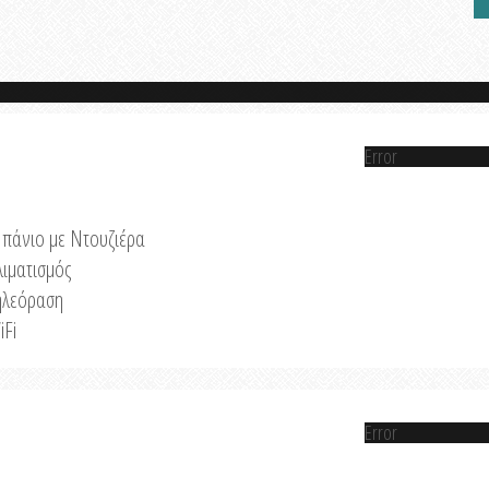
Error
πάνιο με Ντουζιέρα
λιματισμός
ηλεόραση
iFi
Error