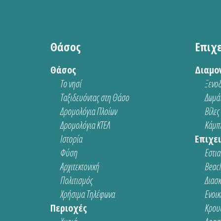
Θάσος
Επιχ
Θάσος
Διαμο
Το νησί
Ξενοδ
Ταξιδευόντας στη Θάσο
Δωμάτ
Δρομολόγια Πλοίων
Βίλες
Δρομολόγια ΚΤΕΛ
Κάμπι
Ιστορία
Επιχει
Φύση
Εστια
Αρχιτεκτονική
Beach
Πολιτισμός
Διασ
Χρήσιμα Τηλέφωνα
Ενοικ
Περιοχές
Κρου