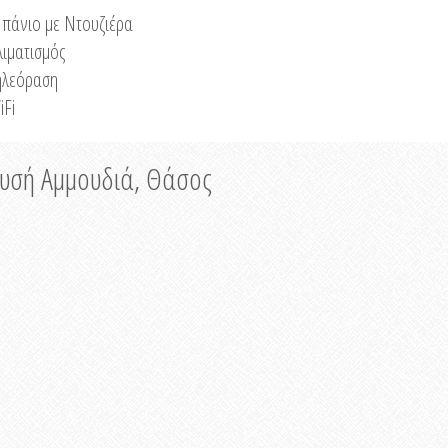
πάνιο με Ντουζιέρα
λιματισμός
ηλεόραση
iFi
ρυσή Αμμουδιά, Θάσος