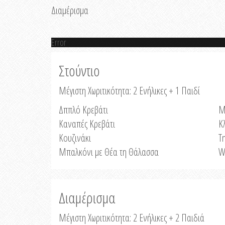
Διαμέρισμα
Error
Στούντιο
Μέγιστη Χωριτικότητα: 2 Ενήλικες + 1 Παιδί
Δππλό Κρεβάτι
Μ
Καναπές Κρεβάτι
Κ
Κουζινάκι
Τ
Μπαλκόνι με Θέα τη Θάλασσα
W
Διαμέρισμα
Μέγιστη Χωριτικότητα: 2 Ενήλικες + 2 Παιδιά