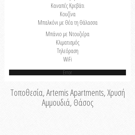
Καναπές Κρεβάτι
Κουζίνα
Μπαλκόνι με Θέα τη Θάλασσα
Μπάνιο με Ντουζιέρα
Κλιματισμός
Τηλεόραση
WiFi
Error
Τοποθεσία, Artemis Apartments, Χρυσή
Αμμουδιά, Θάσος