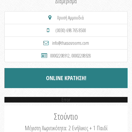
Διαμέρισμα
Χρυσή Αμμουδιά
(0030) 698 765 8500
info@thassosrooms.com
00002208912, 00002208928
ONLINE ΚΡΑΤΗΣΗ!
Error
Στούντιο
Μέγιστη Χωριτικότητα: 2 Ενήλικες + 1 Παιδί