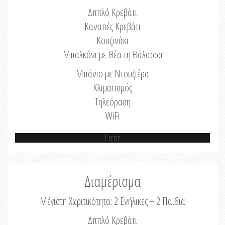
Δππλό Κρεβάτι
Καναπές Κρεβάτι
Κουζινάκι
Μπαλκόνι με Θέα τη Θάλασσα
Μπάνιο με Ντουζιέρα
Κλιματισμός
Τηλεόραση
WiFi
Error
Διαμέρισμα
Μέγιστη Χωριτικότητα: 2 Ενήλικες + 2 Παιδιά
Δππλό Κρεβάτι