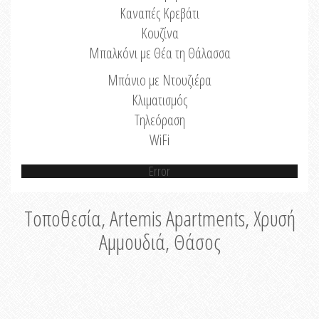
Καναπές Κρεβάτι
Κουζίνα
Μπαλκόνι με Θέα τη Θάλασσα
Μπάνιο με Ντουζιέρα
Κλιματισμός
Τηλεόραση
WiFi
Error
Τοποθεσία, Artemis Apartments, Χρυσή
Αμμουδιά, Θάσος