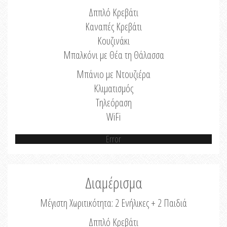
Δππλό Κρεβάτι
Καναπές Κρεβάτι
Κουζινάκι
Μπαλκόνι με Θέα τη Θάλασσα
Μπάνιο με Ντουζιέρα
Κλιματισμός
Τηλεόραση
WiFi
Error
Διαμέρισμα
Μέγιστη Χωριτικότητα: 2 Ενήλικες + 2 Παιδιά
Δππλό Κρεβάτι