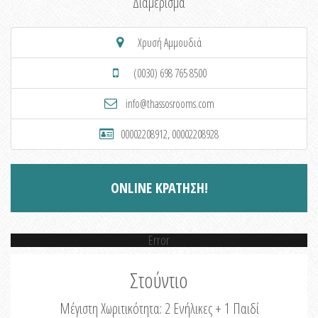
Διαμέρισμα
Χρυσή Αμμουδιά
(0030) 698 765 8500
info@thassosrooms.com
00002208912, 00002208928
ONLINE ΚΡΑΤΗΣΗ!
Error
Στούντιο
Μέγιστη Χωριτικότητα: 2 Ενήλικες + 1 Παιδί