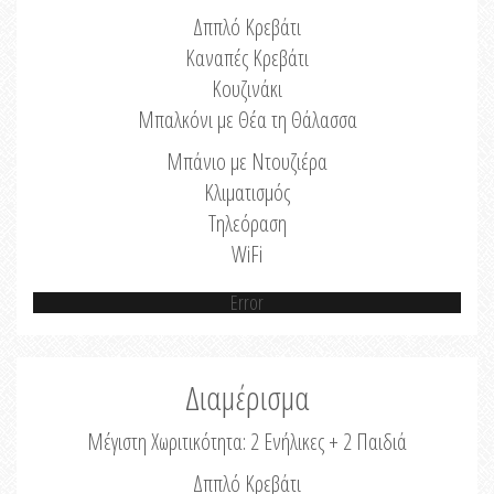
Δππλό Κρεβάτι
Καναπές Κρεβάτι
Κουζινάκι
Μπαλκόνι με Θέα τη Θάλασσα
Μπάνιο με Ντουζιέρα
Κλιματισμός
Τηλεόραση
WiFi
Error
Διαμέρισμα
Μέγιστη Χωριτικότητα: 2 Ενήλικες + 2 Παιδιά
Δππλό Κρεβάτι