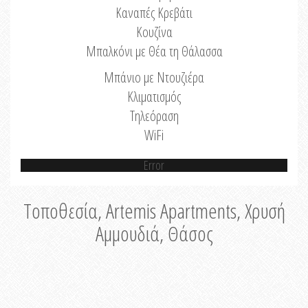
Καναπές Κρεβάτι
Κουζίνα
Μπαλκόνι με Θέα τη Θάλασσα
Μπάνιο με Ντουζιέρα
Κλιματισμός
Τηλεόραση
WiFi
Error
Τοποθεσία, Artemis Apartments, Χρυσή
Αμμουδιά, Θάσος