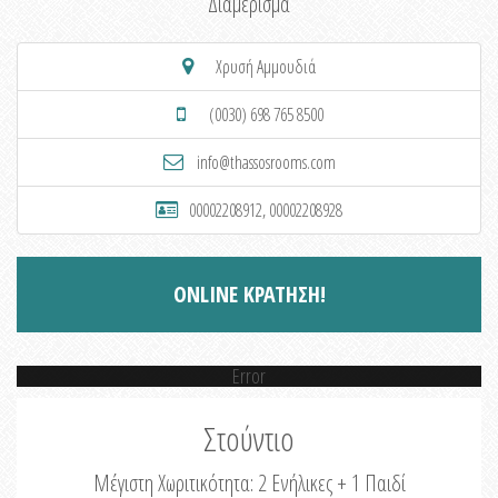
Διαμέρισμα
Χρυσή Αμμουδιά
(0030) 698 765 8500
info@thassosrooms.com
00002208912, 00002208928
ONLINE ΚΡΑΤΗΣΗ!
Error
Στούντιο
Μέγιστη Χωριτικότητα: 2 Ενήλικες + 1 Παιδί