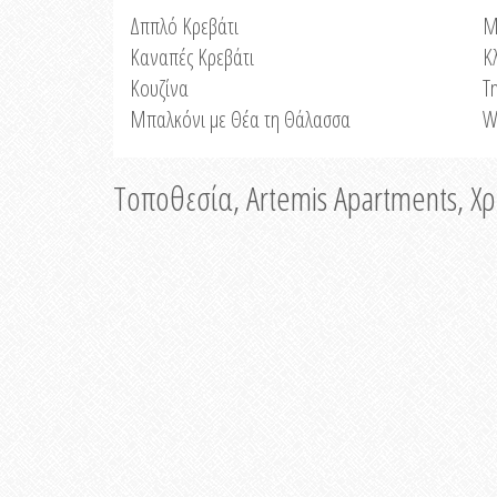
Δππλό Κρεβάτι
Μ
Καναπές Κρεβάτι
Κ
Κουζίνα
Τ
Μπαλκόνι με Θέα τη Θάλασσα
W
Τοποθεσία, Artemis Apartments, Χ