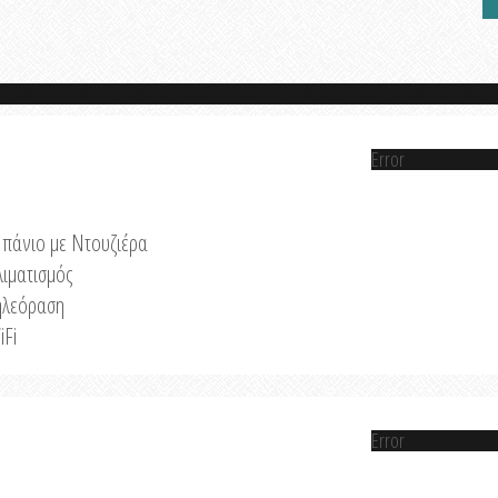
Error
πάνιο με Ντουζιέρα
λιματισμός
ηλεόραση
iFi
Error