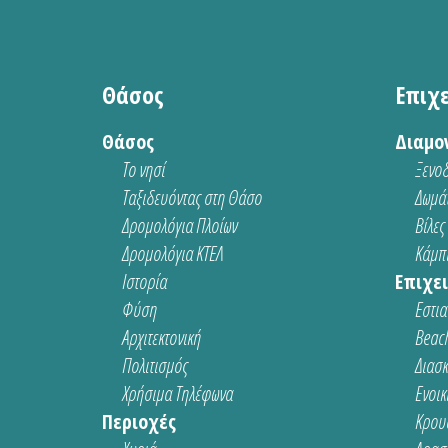
Θάσος
Επιχ
Θάσος
Διαμο
Το νησί
Ξενοδ
Ταξιδευόντας στη Θάσο
Δωμάτ
Δρομολόγια Πλοίων
Βίλες
Δρομολόγια ΚΤΕΛ
Κάμπι
Ιστορία
Επιχει
Φύση
Εστια
Αρχιτεκτονική
Beach
Πολιτισμός
Διασ
Χρήσιμα Τηλέφωνα
Ενοικ
Περιοχές
Κρου