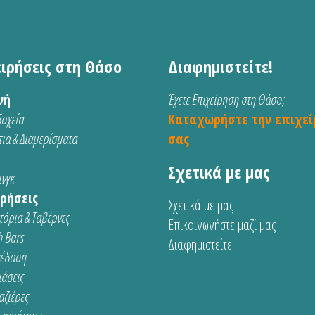
ειρήσεις στη Θάσο
Διαφημιστείτε!
νή
Έχετε Επιχείρηση στη Θάσο;
οχεία
Καταχωρήστε την επιχεί
ια & Διαμερίσματα
σας
Σχετικά με μας
νγκ
ρήσεις
Σχετικά με μας
τόρια & Ταβέρνες
Επικοινωνήστε μαζί μας
 Bars
Διαφημιστείτε
κέδαση
ιάσεις
αζιέρες