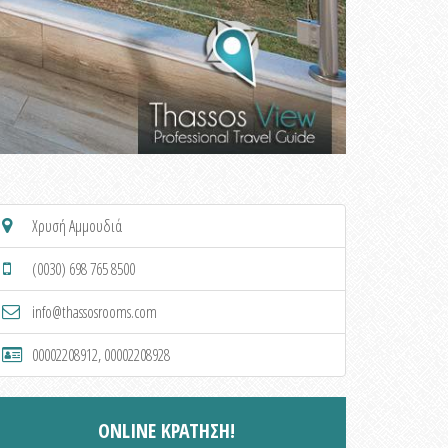
Χρυσή Αμμουδιά
(0030) 698 765 8500
info@thassosrooms.com
00002208912, 00002208928
ONLINE ΚΡΑΤΗΣΗ!