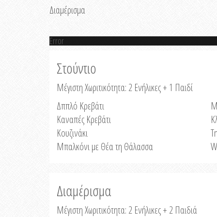
Διαμέρισμα
Error
Στούντιο
Μέγιστη Χωριτικότητα: 2 Ενήλικες + 1 Παιδί
Δππλό Κρεβάτι
Μ
Καναπές Κρεβάτι
Κ
Κουζινάκι
Τ
Μπαλκόνι με Θέα τη Θάλασσα
W
Διαμέρισμα
Μέγιστη Χωριτικότητα: 2 Ενήλικες + 2 Παιδιά