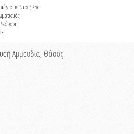
πάνιο με Ντουζιέρα
λιματισμός
ηλεόραση
iFi
ρυσή Αμμουδιά, Θάσος