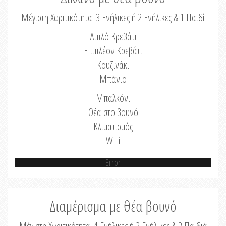
Μέγιστη Χωριτικότητα: 3 Ενήλικες ή 2 Ενήλικες & 1 Παιδί
Διπλό Κρεβάτι
Επιπλέον Κρεβάτι
Κουζινάκι
Μπάνιο
Μπαλκόνι
Θέα στο βουνό
Κλιματισμός
WiFi
Error
Διαμέρισμα με θέα βουνό