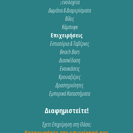
Ξενοδοχεία
Δωμάτια & Διαμερίσματα
Βίλες
Κάμπινγκ
Επιχειρήσεις
Εστιατόρια & Ταβέρνες
Beach Bars
Διασκέδαση
Ενοικιάσεις
Κρουαζιέρες
Δραστηριότητες
Εμπορικά Καταστήματα
Διαφημιστείτε!
Έχετε Επιχείρηση στη Θάσο;
Καταχωρήστε την επιχείρησή σας