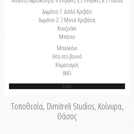
Μέγιστη Χωριτικότητα: 4 Ενήλικες ή 2 Ενήλικες & 2 Παιδιά
Δωμάτιο 1: Διπλό Κρεβάτι
Δωμάτιο 2: 2 Μονά Κρεβάτια
Κουζινάκι
Μπάνιο
Μπαλκόνι
Θέα στο βουνό
Κλιματισμός
WiFi
Error
Τοποθεσία, Dimitreli Studios, Κοίνυρα,
Θάσος