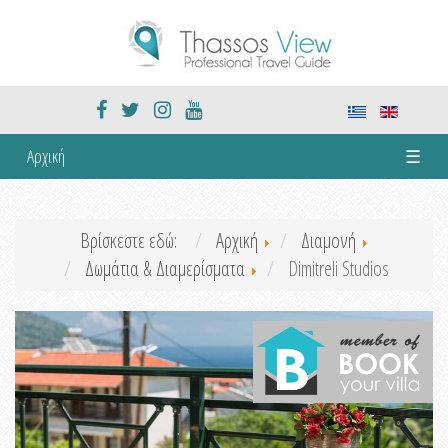
Αρχική
☰
Βρίσκεστε εδώ:
Αρχική
Διαμονή
Δωμάτια & Διαμερίσματα
Dimitreli Studios