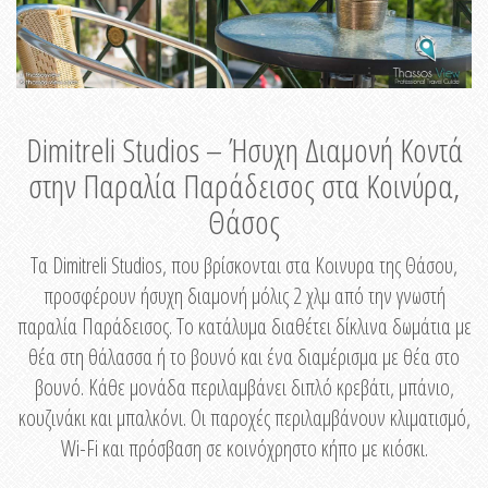
Dimitreli Studios – Ήσυχη Διαμονή Κοντά
στην Παραλία Παράδεισος στα Κοινύρα,
Θάσος
Τα Dimitreli Studios, που βρίσκονται στα Κοινυρα της Θάσου,
προσφέρουν ήσυχη διαμονή μόλις 2 χλμ από την γνωστή
παραλία Παράδεισος. Το κατάλυμα διαθέτει δίκλινα δωμάτια με
θέα στη θάλασσα ή το βουνό και ένα διαμέρισμα με θέα στο
βουνό. Κάθε μονάδα περιλαμβάνει διπλό κρεβάτι, μπάνιο,
κουζινάκι και μπαλκόνι. Οι παροχές περιλαμβάνουν κλιματισμό,
Wi-Fi και πρόσβαση σε κοινόχρηστο κήπο με κιόσκι.