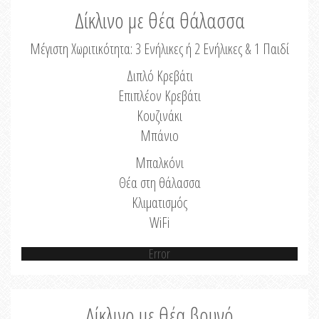
Δίκλινο με θέα θάλασσα
Μέγιστη Χωριτικότητα: 3 Ενήλικες ή 2 Ενήλικες & 1 Παιδί
Διπλό Κρεβάτι
Επιπλέον Κρεβάτι
Κουζινάκι
Μπάνιο
Μπαλκόνι
Θέα στη θάλασσα
Κλιματισμός
WiFi
Error
Δίκλινο με θέα βουνό