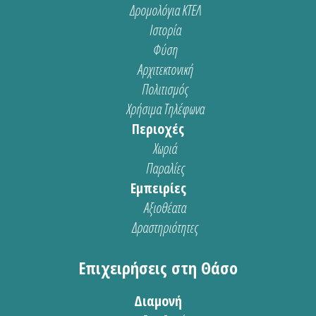
Δρομολόγια ΚΤΕΛ
Ιστορία
Φύση
Αρχιτεκτονική
Πολιτισμός
Χρήσιμα Τηλέφωνα
Περιοχές
Χωριά
Παραλίες
Εμπειρίες
Αξιοθέατα
Δραστηριότητες
Επιχειρήσεις στη Θάσο
Διαμονή