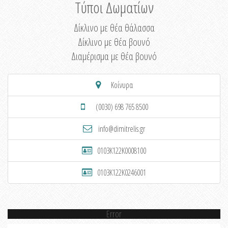
Τύποι Δωματίων
Δίκλινο με θέα θάλασσα
Δίκλινο με θέα βουνό
Διαμέρισμα με θέα βουνό
Κοίνυρα
(0030) 698 765 8500
info@dimitrelis.gr
0103K122K0008100
0103K122K0246001
Error