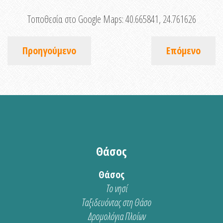
Τοποθεσία στο Google Maps:
40.665841, 24.761626
Προηγούμενο
Επόμενο
Θάσος
Θάσος
Το νησί
Ταξιδευόντας στη Θάσο
Δρομολόγια Πλοίων