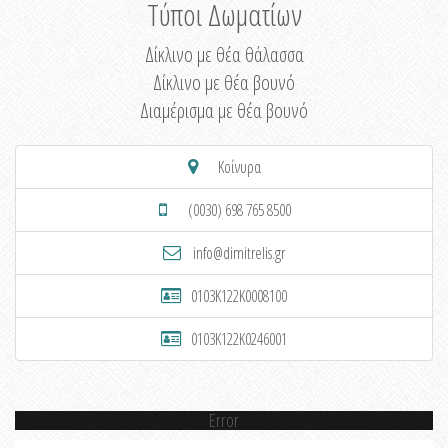
Τύποι Δωματίων
Δίκλινο με θέα θάλασσα
Δίκλινο με θέα βουνό
Διαμέρισμα με θέα βουνό
Κοίνυρα
(0030) 698 765 8500
info@dimitrelis.gr
0103K122K0008100
0103K122K0246001
Error