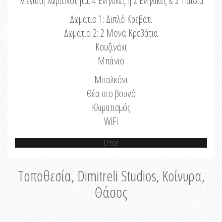
Μέγιστη Χωριτικότητα: 4 Ενήλικες ή 2 Ενήλικες & 2 Παιδιά
Δωμάτιο 1: Διπλό Κρεβάτι
Δωμάτιο 2: 2 Μονά Κρεβάτια
Κουζινάκι
Μπάνιο
Μπαλκόνι
Θέα στο βουνό
Κλιματισμός
WiFi
Error
Τοποθεσία, Dimitreli Studios, Κοίνυρα,
Θάσος