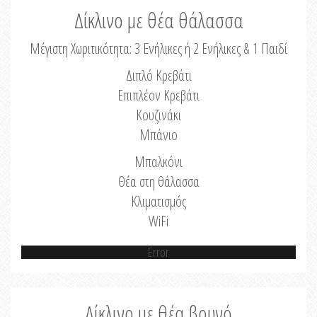
Δίκλινο με θέα θάλασσα
Μέγιστη Χωριτικότητα: 3 Ενήλικες ή 2 Ενήλικες & 1 Παιδί
Διπλό Κρεβάτι
Επιπλέον Κρεβάτι
Κουζινάκι
Μπάνιο
Μπαλκόνι
Θέα στη θάλασσα
Κλιματισμός
WiFi
Error
Δίκλινο με θέα βουνό