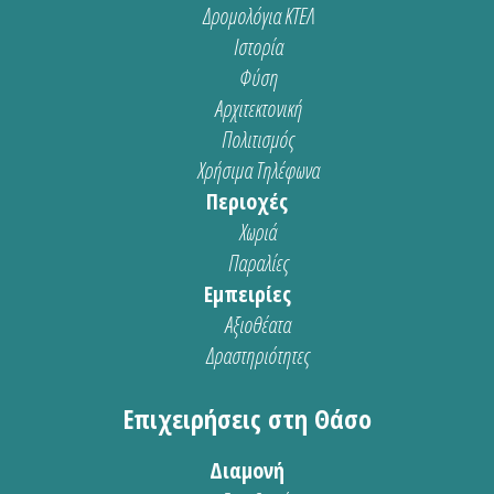
Δρομολόγια ΚΤΕΛ
Ιστορία
Φύση
Αρχιτεκτονική
Πολιτισμός
Χρήσιμα Τηλέφωνα
Περιοχές
Χωριά
Παραλίες
Εμπειρίες
Αξιοθέατα
Δραστηριότητες
Επιχειρήσεις στη Θάσο
Διαμονή