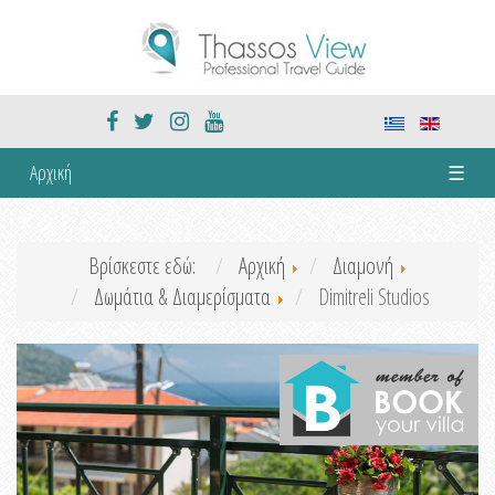
Αρχική
☰
Βρίσκεστε εδώ:
Αρχική
Διαμονή
Δωμάτια & Διαμερίσματα
Dimitreli Studios