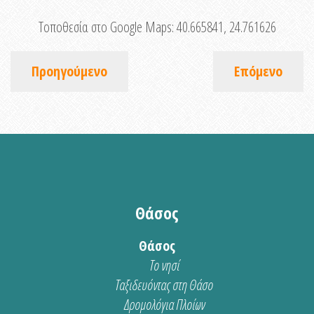
Τοποθεσία στο Google Maps:
40.665841, 24.761626
Προηγούμενο
Επόμενο
Θάσος
Θάσος
Το νησί
Ταξιδευόντας στη Θάσο
Δρομολόγια Πλοίων