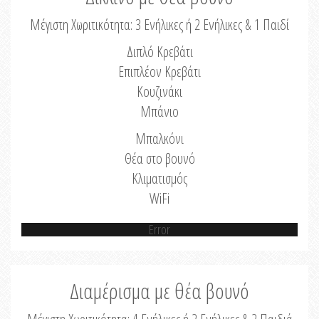
Μέγιστη Χωριτικότητα: 3 Ενήλικες ή 2 Ενήλικες & 1 Παιδί
Διπλό Κρεβάτι
Επιπλέον Κρεβάτι
Κουζινάκι
Μπάνιο
Μπαλκόνι
Θέα στο βουνό
Κλιματισμός
WiFi
Error
Διαμέρισμα με θέα βουνό