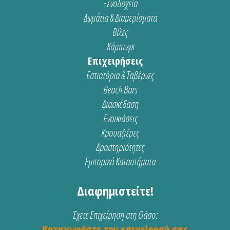
Ξενοδοχεία
Δωμάτια & Διαμερίσματα
Βίλες
Κάμπινγκ
Επιχειρήσεις
Εστιατόρια & Ταβέρνες
Beach Bars
Διασκέδαση
Ενοικιάσεις
Κρουαζιέρες
Δραστηριότητες
Εμπορικά Καταστήματα
Διαφημιστείτε!
Έχετε Επιχείρηση στη Θάσο;
Καταχωρήστε την επιχείρησή σας