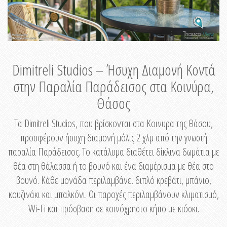
Dimitreli Studios – Ήσυχη Διαμονή Κοντά
στην Παραλία Παράδεισος στα Κοινύρα,
Θάσος
Τα Dimitreli Studios, που βρίσκονται στα Κοινυρα της Θάσου,
προσφέρουν ήσυχη διαμονή μόλις 2 χλμ από την γνωστή
παραλία Παράδεισος. Το κατάλυμα διαθέτει δίκλινα δωμάτια με
θέα στη θάλασσα ή το βουνό και ένα διαμέρισμα με θέα στο
βουνό. Κάθε μονάδα περιλαμβάνει διπλό κρεβάτι, μπάνιο,
κουζινάκι και μπαλκόνι. Οι παροχές περιλαμβάνουν κλιματισμό,
Wi-Fi και πρόσβαση σε κοινόχρηστο κήπο με κιόσκι.