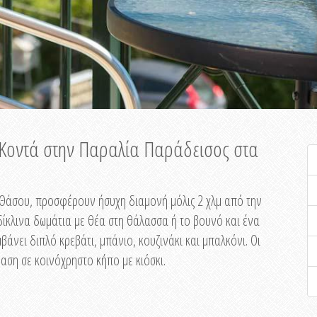
ή Κοντά στην Παραλία Παράδεισος στα
ης Θάσου, προσφέρουν ήσυχη διαμονή μόλις 2 χλμ από την
ίκλινα δωμάτια με θέα στη θάλασσα ή το βουνό και ένα
άνει διπλό κρεβάτι, μπάνιο, κουζινάκι και μπαλκόνι. Οι
αση σε κοινόχρηστο κήπο με κιόσκι.