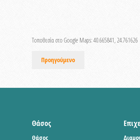
Τοποθεσία στο Google Maps:
40.665841, 24.761626
Προηγούμενο
Θάσος
Επιχ
Θάσος
Διαμο