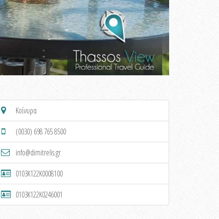
Κοίνυρα
(0030) 698 765 8500
info@dimitrelis.gr
0103K122K0008100
0103K122K0246001