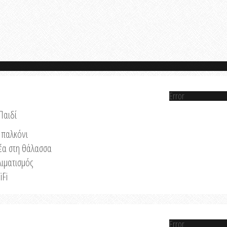
Error
Παιδί
παλκόνι
έα στη θάλασσα
λιματισμός
iFi
Error