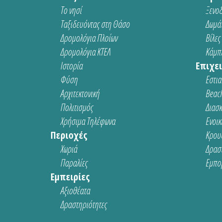
Το νησί
Ξενοδ
Ταξιδευόντας στη Θάσο
Δωμάτ
Δρομολόγια Πλοίων
Βίλες
Δρομολόγια ΚΤΕΛ
Κάμπι
Ιστορία
Επιχει
Φύση
Εστια
Αρχιτεκτονική
Beach
Πολιτισμός
Διασ
Χρήσιμα Τηλέφωνα
Ενοικ
Περιοχές
Κρου
Χωριά
Δρασ
Παραλίες
Εμπο
Εμπειρίες
Αξιοθέατα
Δραστηριότητες