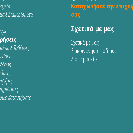
οχεία
Καταχωρήστε την επιχεί
ια & Διαμερίσματα
σας
Σχετικά με μας
νγκ
ρήσεις
Σχετικά με μας
τόρια & Ταβέρνες
Επικοινωνήστε μαζί μας
 Bars
Διαφημιστείτε
κέδαση
ιάσεις
αζιέρες
τηριότητες
ρικά Καταστήματα