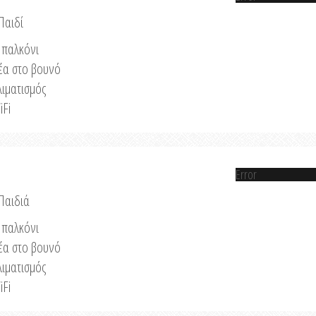
Παιδί
παλκόνι
έα στο βουνό
λιματισμός
iFi
Error
 Παιδιά
παλκόνι
έα στο βουνό
λιματισμός
iFi