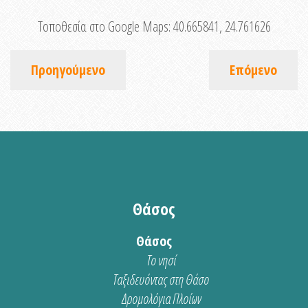
Τοποθεσία στο Google Maps:
40.665841, 24.761626
Προηγούμενο
Επόμενο
Θάσος
Θάσος
Το νησί
Ταξιδευόντας στη Θάσο
Δρομολόγια Πλοίων