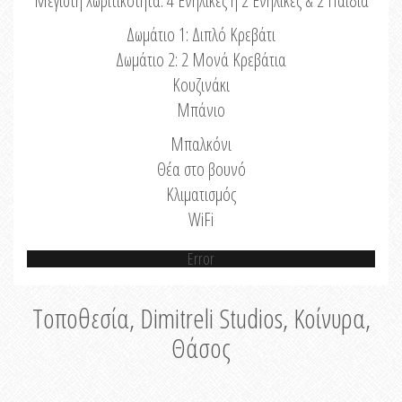
Μέγιστη Χωριτικότητα: 4 Ενήλικες ή 2 Ενήλικες & 2 Παιδιά
Δωμάτιο 1: Διπλό Κρεβάτι
Δωμάτιο 2: 2 Μονά Κρεβάτια
Κουζινάκι
Μπάνιο
Μπαλκόνι
Θέα στο βουνό
Κλιματισμός
WiFi
Error
Τοποθεσία, Dimitreli Studios, Κοίνυρα,
Θάσος