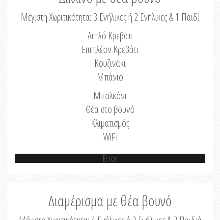
Μέγιστη Χωριτικότητα: 3 Ενήλικες ή 2 Ενήλικες & 1 Παιδί
Διπλό Κρεβάτι
Επιπλέον Κρεβάτι
Κουζινάκι
Μπάνιο
Μπαλκόνι
Θέα στο βουνό
Κλιματισμός
WiFi
Error
Διαμέρισμα με θέα βουνό