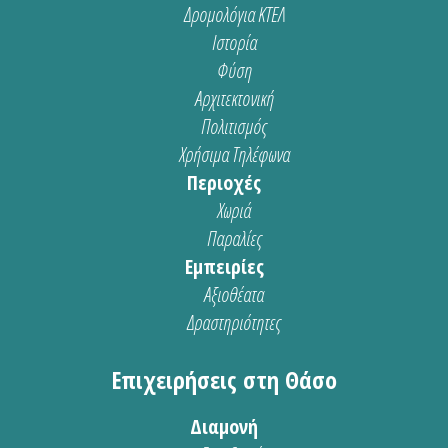
Δρομολόγια ΚΤΕΛ
Ιστορία
Φύση
Αρχιτεκτονική
Πολιτισμός
Χρήσιμα Τηλέφωνα
Περιοχές
Χωριά
Παραλίες
Εμπειρίες
Αξιοθέατα
Δραστηριότητες
Επιχειρήσεις στη Θάσο
Διαμονή