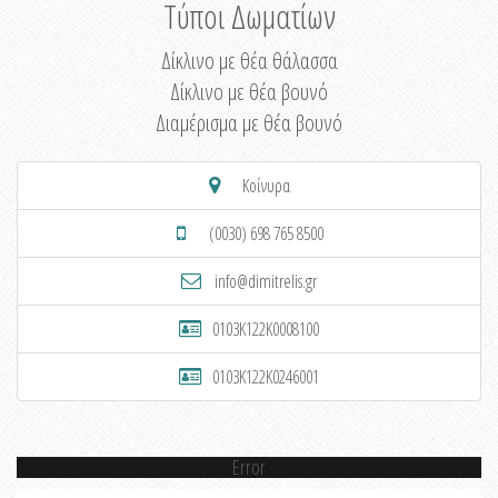
Τύποι Δωματίων
Δίκλινο με θέα θάλασσα
Δίκλινο με θέα βουνό
Διαμέρισμα με θέα βουνό
Κοίνυρα
(0030) 698 765 8500
info@dimitrelis.gr
0103K122K0008100
0103K122K0246001
Error