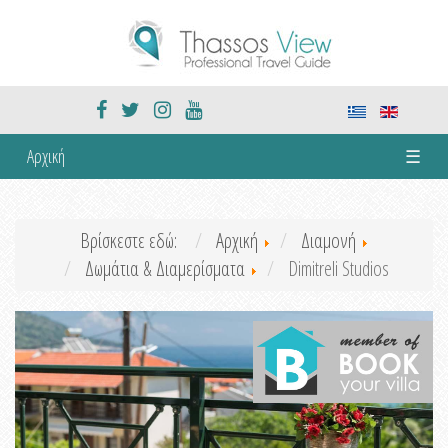
Αρχική
☰
Βρίσκεστε εδώ:
Αρχική
Διαμονή
Δωμάτια & Διαμερίσματα
Dimitreli Studios