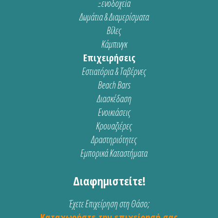
Ξενοδοχεία
Δωμάτια & Διαμερίσματα
Βίλες
Κάμπινγκ
Επιχειρήσεις
Εστιατόρια & Ταβέρνες
Beach Bars
Διασκέδαση
Ενοικιάσεις
Κρουαζιέρες
Δραστηριότητες
Εμπορικά Καταστήματα
Διαφημιστείτε!
Έχετε Επιχείρηση στη Θάσο;
Καταχωρήστε την επιχείρησή σας