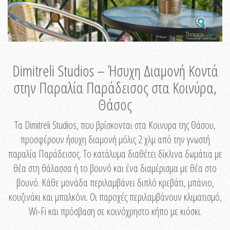
Dimitreli Studios – Ήσυχη Διαμονή Κοντά
στην Παραλία Παράδεισος στα Κοινύρα,
Θάσος
Τα Dimitreli Studios, που βρίσκονται στα Κοινυρα της Θάσου,
προσφέρουν ήσυχη διαμονή μόλις 2 χλμ από την γνωστή
παραλία Παράδεισος. Το κατάλυμα διαθέτει δίκλινα δωμάτια με
θέα στη θάλασσα ή το βουνό και ένα διαμέρισμα με θέα στο
βουνό. Κάθε μονάδα περιλαμβάνει διπλό κρεβάτι, μπάνιο,
κουζινάκι και μπαλκόνι. Οι παροχές περιλαμβάνουν κλιματισμό,
Wi-Fi και πρόσβαση σε κοινόχρηστο κήπο με κιόσκι.