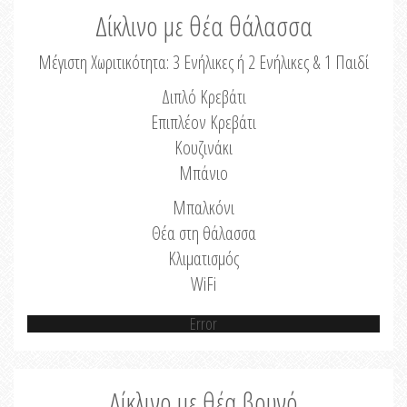
Δίκλινο με θέα θάλασσα
Μέγιστη Χωριτικότητα: 3 Ενήλικες ή 2 Ενήλικες & 1 Παιδί
Διπλό Κρεβάτι
Επιπλέον Κρεβάτι
Κουζινάκι
Μπάνιο
Μπαλκόνι
Θέα στη θάλασσα
Κλιματισμός
WiFi
Error
Δίκλινο με θέα βουνό