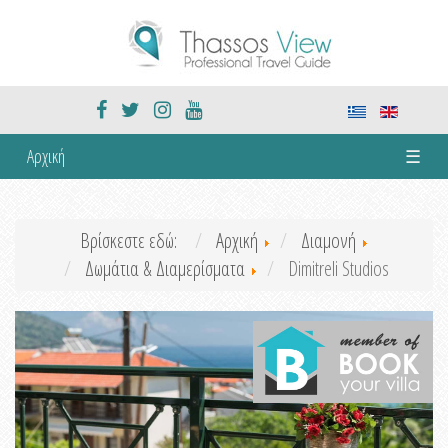
Αρχική
☰
Βρίσκεστε εδώ:
Αρχική
Διαμονή
Δωμάτια & Διαμερίσματα
Dimitreli Studios