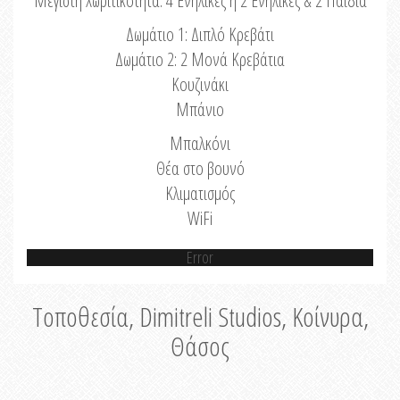
Μέγιστη Χωριτικότητα: 4 Ενήλικες ή 2 Ενήλικες & 2 Παιδιά
Δωμάτιο 1: Διπλό Κρεβάτι
Δωμάτιο 2: 2 Μονά Κρεβάτια
Κουζινάκι
Μπάνιο
Μπαλκόνι
Θέα στο βουνό
Κλιματισμός
WiFi
Error
Τοποθεσία, Dimitreli Studios, Κοίνυρα,
Θάσος