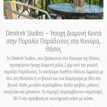
Dimitreli Studios – Ήσυχη Διαμονή Κοντά
στην Παραλία Παράδεισος στα Κοινύρα,
Θάσος
Τα Dimitreli Studios, που βρίσκονται στα Κοινυρα της Θάσου,
προσφέρουν ήσυχη διαμονή μόλις 2 χλμ από την γνωστή
παραλία Παράδεισος. Το κατάλυμα διαθέτει δίκλινα δωμάτια με
θέα στη θάλασσα ή το βουνό και ένα διαμέρισμα με θέα στο
βουνό. Κάθε μονάδα περιλαμβάνει διπλό κρεβάτι, μπάνιο,
κουζινάκι και μπαλκόνι. Οι παροχές περιλαμβάνουν κλιματισμό,
Wi-Fi και πρόσβαση σε κοινόχρηστο κήπο με κιόσκι.