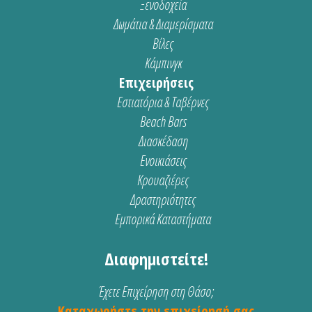
Ξενοδοχεία
Δωμάτια & Διαμερίσματα
Βίλες
Κάμπινγκ
Επιχειρήσεις
Εστιατόρια & Ταβέρνες
Beach Bars
Διασκέδαση
Ενοικιάσεις
Κρουαζιέρες
Δραστηριότητες
Εμπορικά Καταστήματα
Διαφημιστείτε!
Έχετε Επιχείρηση στη Θάσο;
Καταχωρήστε την επιχείρησή σας