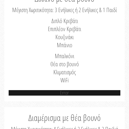
Μέγιστη Χωριτικότητα: 3 Ενήλικες ή 2 Ενήλικες & 1 Παιδί
Διπλό Κρεβάτι
Επιπλέον Κρεβάτι
Κουζινάκι
Μπάνιο
Μπαλκόνι
Θέα στο βουνό
Κλιματισμός
WiFi
Error
Διαμέρισμα με θέα βουνό