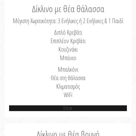
Δίκλινο με θέα θάλασσα
Μέγιστη Χωριτικότητα: 3 Ενήλικες ή 2 Ενήλικες & 1 Παιδί
Διπλό Κρεβάτι
Επιπλέον Κρεβάτι
Κουζινάκι
Μπάνιο
Μπαλκόνι
Θέα στη θάλασσα
Κλιματισμός
WiFi
Error
Δίκλινο με θέα βουνό