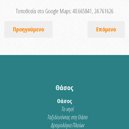
Τοποθεσία στο Google Maps:
40.665841, 24.761626
Προηγούμενο
Επόμενο
Θάσος
Θάσος
Το νησί
Ταξιδευόντας στη Θάσο
Δρομολόγια Πλοίων