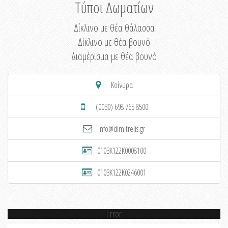
Τύποι Δωματίων
Δίκλινο με θέα θάλασσα
Δίκλινο με θέα βουνό
Διαμέρισμα με θέα βουνό
Κοίνυρα
(0030) 698 765 8500
info@dimitrelis.gr
0103K122K0008100
0103K122K0246001
Error