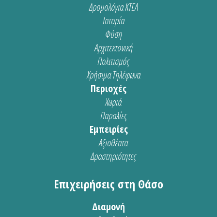
Δρομολόγια ΚΤΕΛ
Ιστορία
Φύση
Αρχιτεκτονική
Πολιτισμός
Χρήσιμα Τηλέφωνα
Περιοχές
Χωριά
Παραλίες
Εμπειρίες
Αξιοθέατα
Δραστηριότητες
Επιχειρήσεις στη Θάσο
Διαμονή