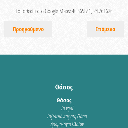
Τοποθεσία στο Google Maps:
40.665841, 24.761626
Προηγούμενο
Επόμενο
Θάσος
Θάσος
Το νησί
Ταξιδευόντας στη Θάσο
Δρομολόγια Πλοίων