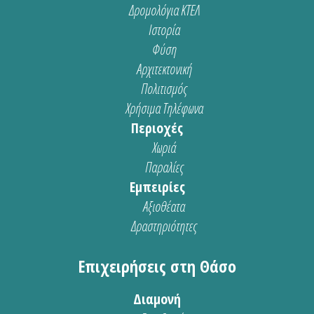
Δρομολόγια ΚΤΕΛ
Ιστορία
Φύση
Αρχιτεκτονική
Πολιτισμός
Χρήσιμα Τηλέφωνα
Περιοχές
Χωριά
Παραλίες
Εμπειρίες
Αξιοθέατα
Δραστηριότητες
Επιχειρήσεις στη Θάσο
Διαμονή