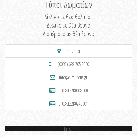
Τύποι Δωματίων
Δίκλινο με θέα θάλασσα
Δίκλινο με θέα βουνό
Διαμέρισμα με θέα βουνό
Κοίνυρα
(0030) 698 765 8500
info@dimitrelis.gr
0103K122K0008100
0103K122K0246001
Error