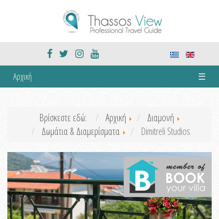
Αρχική
☰
Βρίσκεστε εδώ:
Αρχική
Διαμονή
Δωμάτια & Διαμερίσματα
Dimitreli Studios