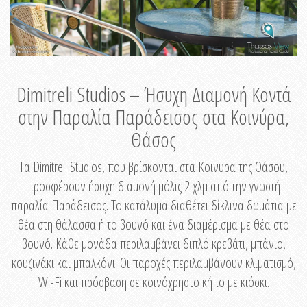
Dimitreli Studios – Ήσυχη Διαμονή Κοντά
στην Παραλία Παράδεισος στα Κοινύρα,
Θάσος
Τα Dimitreli Studios, που βρίσκονται στα Κοινυρα της Θάσου,
προσφέρουν ήσυχη διαμονή μόλις 2 χλμ από την γνωστή
παραλία Παράδεισος. Το κατάλυμα διαθέτει δίκλινα δωμάτια με
θέα στη θάλασσα ή το βουνό και ένα διαμέρισμα με θέα στο
βουνό. Κάθε μονάδα περιλαμβάνει διπλό κρεβάτι, μπάνιο,
κουζινάκι και μπαλκόνι. Οι παροχές περιλαμβάνουν κλιματισμό,
Wi-Fi και πρόσβαση σε κοινόχρηστο κήπο με κιόσκι.