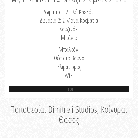
Μέγιστη Χωριτικότητα: 4 Ενήλικες ή 2 Ενήλικες & 2 Παιδιά
Δωμάτιο 1: Διπλό Κρεβάτι
Δωμάτιο 2: 2 Μονά Κρεβάτια
Κουζινάκι
Μπάνιο
Μπαλκόνι
Θέα στο βουνό
Κλιματισμός
WiFi
Error
Τοποθεσία, Dimitreli Studios, Κοίνυρα,
Θάσος