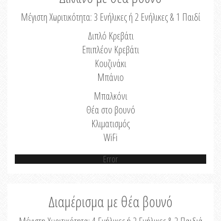
Μέγιστη Χωριτικότητα: 3 Ενήλικες ή 2 Ενήλικες & 1 Παιδί
Διπλό Κρεβάτι
Επιπλέον Κρεβάτι
Κουζινάκι
Μπάνιο
Μπαλκόνι
Θέα στο βουνό
Κλιματισμός
WiFi
Error
Διαμέρισμα με θέα βουνό