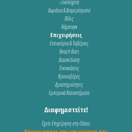
Ξενοδοχεία
Δωμάτια & Διαμερίσματα
Βίλες
Κάμπινγκ
Επιχειρήσεις
Εστιατόρια & Ταβέρνες
Beach Bars
Διασκέδαση
Ενοικιάσεις
Κρουαζιέρες
Δραστηριότητες
Εμπορικά Καταστήματα
Διαφημιστείτε!
Έχετε Επιχείρηση στη Θάσο;
Καταχωρήστε την επιχείρησή σας