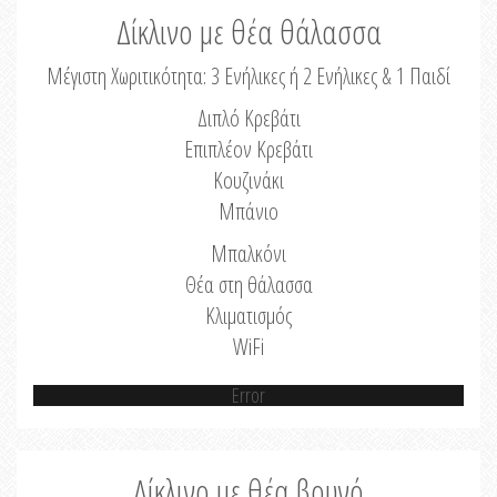
Δίκλινο με θέα θάλασσα
Μέγιστη Χωριτικότητα: 3 Ενήλικες ή 2 Ενήλικες & 1 Παιδί
Διπλό Κρεβάτι
Επιπλέον Κρεβάτι
Κουζινάκι
Μπάνιο
Μπαλκόνι
Θέα στη θάλασσα
Κλιματισμός
WiFi
Error
Δίκλινο με θέα βουνό