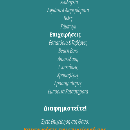
Ξενοδοχεία
Δωμάτια & Διαμερίσματα
Βίλες
Κάμπινγκ
Επιχειρήσεις
Εστιατόρια & Ταβέρνες
Beach Bars
Διασκέδαση
Ενοικιάσεις
Κρουαζιέρες
Δραστηριότητες
Εμπορικά Καταστήματα
Διαφημιστείτε!
Έχετε Επιχείρηση στη Θάσο;
Καταχωρήστε την επιχείρησή σας