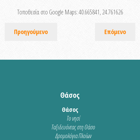
Τοποθεσία στο Google Maps:
40.665841, 24.761626
Προηγούμενο
Επόμενο
Θάσος
Θάσος
Το νησί
Ταξιδευόντας στη Θάσο
Δρομολόγια Πλοίων