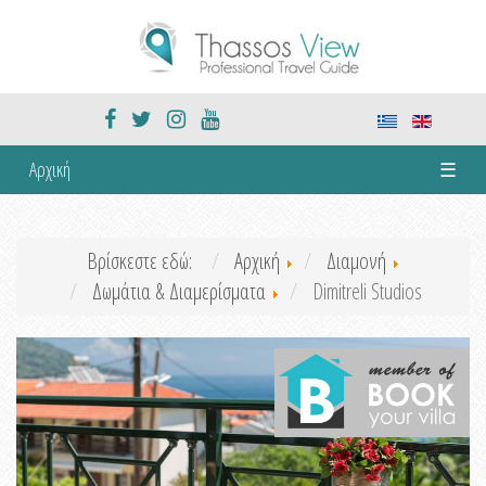
Αρχική
☰
Βρίσκεστε εδώ:
Αρχική
Διαμονή
Δωμάτια & Διαμερίσματα
Dimitreli Studios