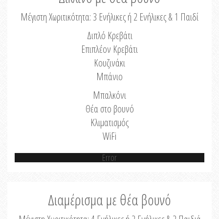
Μέγιστη Χωριτικότητα: 3 Ενήλικες ή 2 Ενήλικες & 1 Παιδί
Διπλό Κρεβάτι
Επιπλέον Κρεβάτι
Κουζινάκι
Μπάνιο
Μπαλκόνι
Θέα στο βουνό
Κλιματισμός
WiFi
Error
Διαμέρισμα με θέα βουνό