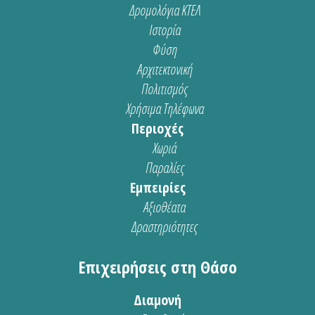
Δρομολόγια ΚΤΕΛ
Ιστορία
Φύση
Αρχιτεκτονική
Πολιτισμός
Χρήσιμα Τηλέφωνα
Περιοχές
Χωριά
Παραλίες
Εμπειρίες
Αξιοθέατα
Δραστηριότητες
Επιχειρήσεις στη Θάσο
Διαμονή