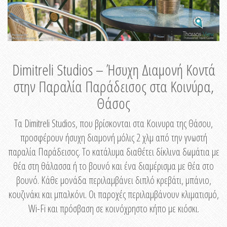
Dimitreli Studios – Ήσυχη Διαμονή Κοντά
στην Παραλία Παράδεισος στα Κοινύρα,
Θάσος
Τα Dimitreli Studios, που βρίσκονται στα Κοινυρα της Θάσου,
προσφέρουν ήσυχη διαμονή μόλις 2 χλμ από την γνωστή
παραλία Παράδεισος. Το κατάλυμα διαθέτει δίκλινα δωμάτια με
θέα στη θάλασσα ή το βουνό και ένα διαμέρισμα με θέα στο
βουνό. Κάθε μονάδα περιλαμβάνει διπλό κρεβάτι, μπάνιο,
κουζινάκι και μπαλκόνι. Οι παροχές περιλαμβάνουν κλιματισμό,
Wi-Fi και πρόσβαση σε κοινόχρηστο κήπο με κιόσκι.