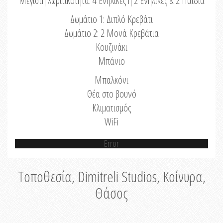
Μέγιστη Χωριτικότητα: 4 Ενήλικες ή 2 Ενήλικες & 2 Παιδιά
Δωμάτιο 1: Διπλό Κρεβάτι
Δωμάτιο 2: 2 Μονά Κρεβάτια
Κουζινάκι
Μπάνιο
Μπαλκόνι
Θέα στο βουνό
Κλιματισμός
WiFi
Error
Τοποθεσία, Dimitreli Studios, Κοίνυρα,
Θάσος