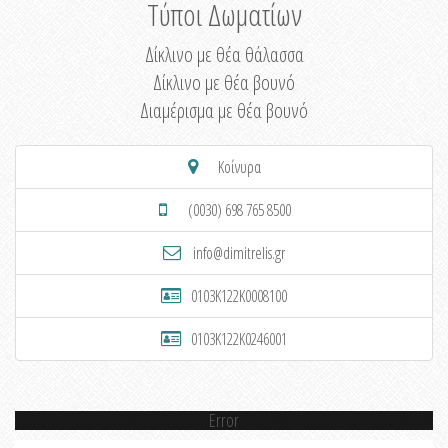
Τύποι Δωματίων
Δίκλινο με θέα θάλασσα
Δίκλινο με θέα βουνό
Διαμέρισμα με θέα βουνό
Κοίνυρα
(0030) 698 765 8500
info@dimitrelis.gr
0103K122K0008100
0103K122K0246001
Error