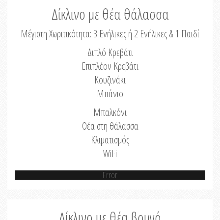
Δίκλινο με θέα θάλασσα
Μέγιστη Χωριτικότητα: 3 Ενήλικες ή 2 Ενήλικες & 1 Παιδί
Διπλό Κρεβάτι
Επιπλέον Κρεβάτι
Κουζινάκι
Μπάνιο
Μπαλκόνι
Θέα στη θάλασσα
Κλιματισμός
WiFi
Error
Δίκλινο με θέα βουνό