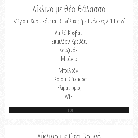
Δίκλινο με θέα θάλασσα
Μέγιστη Χωριτικότητα: 3 Ενήλικες ή 2 Ενήλικες & 1 Παιδί
Διπλό Κρεβάτι
Επιπλέον Κρεβάτι
Κουζινάκι
Μπάνιο
Μπαλκόνι
Θέα στη θάλασσα
Κλιματισμός
WiFi
Error
Δίκλινο με θέα βουνό