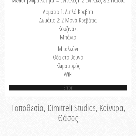
Μέγιστη Χωριτικότητα: 4 Ενήλικες ή 2 Ενήλικες & 2 Παιδιά
Δωμάτιο 1: Διπλό Κρεβάτι
Δωμάτιο 2: 2 Μονά Κρεβάτια
Κουζινάκι
Μπάνιο
Μπαλκόνι
Θέα στο βουνό
Κλιματισμός
WiFi
Error
Τοποθεσία, Dimitreli Studios, Κοίνυρα,
Θάσος