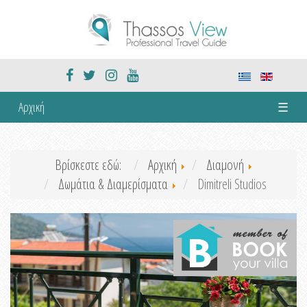
Αρχική
☰
Βρίσκεστε εδώ:
Αρχική
Διαμονή
Δωμάτια & Διαμερίσματα
Dimitreli Studios