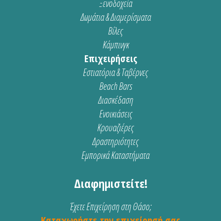
Ξενοδοχεία
Δωμάτια & Διαμερίσματα
Βίλες
Κάμπινγκ
Επιχειρήσεις
Εστιατόρια & Ταβέρνες
Beach Bars
Διασκέδαση
Ενοικιάσεις
Κρουαζιέρες
Δραστηριότητες
Εμπορικά Καταστήματα
Διαφημιστείτε!
Έχετε Επιχείρηση στη Θάσο;
Καταχωρήστε την επιχείρησή σας