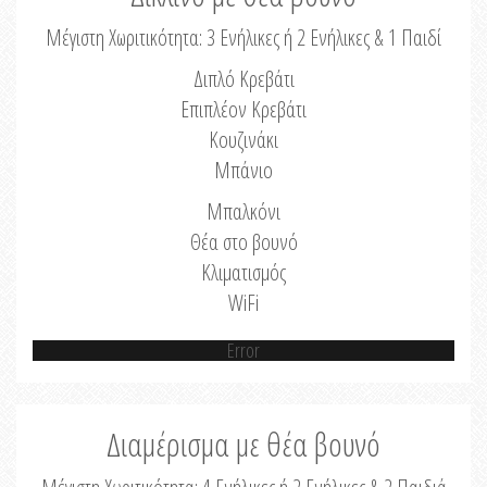
Μέγιστη Χωριτικότητα: 3 Ενήλικες ή 2 Ενήλικες & 1 Παιδί
Διπλό Κρεβάτι
Επιπλέον Κρεβάτι
Κουζινάκι
Μπάνιο
Μπαλκόνι
Θέα στο βουνό
Κλιματισμός
WiFi
Error
Διαμέρισμα με θέα βουνό