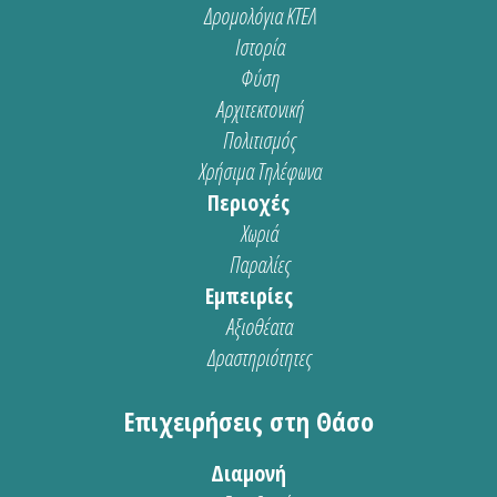
Δρομολόγια ΚΤΕΛ
Ιστορία
Φύση
Αρχιτεκτονική
Πολιτισμός
Χρήσιμα Τηλέφωνα
Περιοχές
Χωριά
Παραλίες
Εμπειρίες
Αξιοθέατα
Δραστηριότητες
Επιχειρήσεις στη Θάσο
Διαμονή