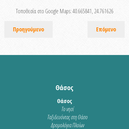
Τοποθεσία στο Google Maps:
40.665841, 24.761626
Προηγούμενο
Επόμενο
Θάσος
Θάσος
Το νησί
Ταξιδευόντας στη Θάσο
Δρομολόγια Πλοίων