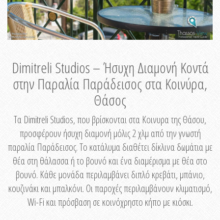
Dimitreli Studios – Ήσυχη Διαμονή Κοντά
στην Παραλία Παράδεισος στα Κοινύρα,
Θάσος
Τα Dimitreli Studios, που βρίσκονται στα Κοινυρα της Θάσου,
προσφέρουν ήσυχη διαμονή μόλις 2 χλμ από την γνωστή
παραλία Παράδεισος. Το κατάλυμα διαθέτει δίκλινα δωμάτια με
θέα στη θάλασσα ή το βουνό και ένα διαμέρισμα με θέα στο
βουνό. Κάθε μονάδα περιλαμβάνει διπλό κρεβάτι, μπάνιο,
κουζινάκι και μπαλκόνι. Οι παροχές περιλαμβάνουν κλιματισμό,
Wi-Fi και πρόσβαση σε κοινόχρηστο κήπο με κιόσκι.