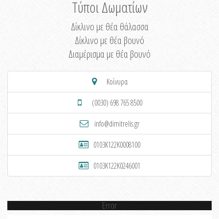
Τύποι Δωματίων
Δίκλινο με θέα θάλασσα
Δίκλινο με θέα βουνό
Διαμέρισμα με θέα βουνό
Κοίνυρα
(0030) 698 765 8500
info@dimitrelis.gr
0103K122K0008100
0103K122K0246001
Error