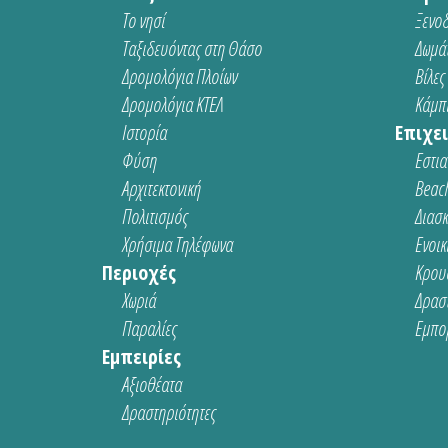
Το νησί
Ξενοδ
Ταξιδευόντας στη Θάσο
Δωμάτ
Δρομολόγια Πλοίων
Βίλες
Δρομολόγια ΚΤΕΛ
Κάμπι
Ιστορία
Επιχει
Φύση
Εστια
Αρχιτεκτονική
Beach
Πολιτισμός
Διασ
Χρήσιμα Τηλέφωνα
Ενοικ
Περιοχές
Κρου
Χωριά
Δρασ
Παραλίες
Εμπο
Εμπειρίες
Αξιοθέατα
Δραστηριότητες