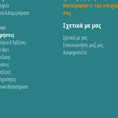
οχεία
Καταχωρήστε την επιχεί
ια & Διαμερίσματα
σας
Σχετικά με μας
νγκ
ρήσεις
Σχετικά με μας
τόρια & Ταβέρνες
Επικοινωνήστε μαζί μας
 Bars
Διαφημιστείτε
κέδαση
ιάσεις
αζιέρες
τηριότητες
ρικά Καταστήματα