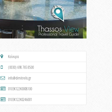
Κοίνυρα
(0030) 698 765 8500
info@dimitrelis.gr
0103K122K0008100
0103K122K0246001