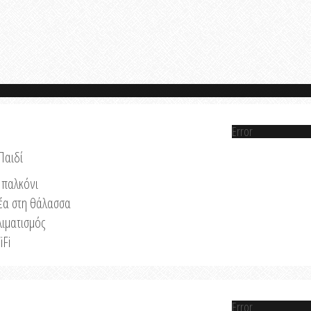
Error
Παιδί
παλκόνι
έα στη θάλασσα
λιματισμός
iFi
Error