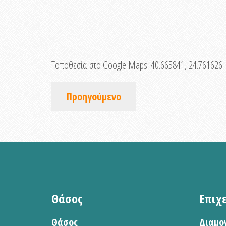
Τοποθεσία στο Google Maps:
40.665841, 24.761626
Προηγούμενο
Θάσος
Επιχ
Θάσος
Διαμο