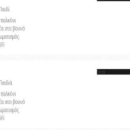
Παιδί
παλκόνι
έα στο βουνό
λιματισμός
iFi
Error
 Παιδιά
παλκόνι
έα στο βουνό
λιματισμός
iFi