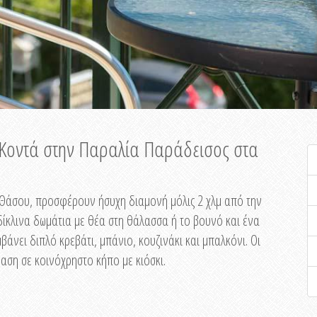
ή Κοντά στην Παραλία Παράδεισος στα
ης Θάσου, προσφέρουν ήσυχη διαμονή μόλις 2 χλμ από την
ίκλινα δωμάτια με θέα στη θάλασσα ή το βουνό και ένα
άνει διπλό κρεβάτι, μπάνιο, κουζινάκι και μπαλκόνι. Οι
αση σε κοινόχρηστο κήπο με κιόσκι.