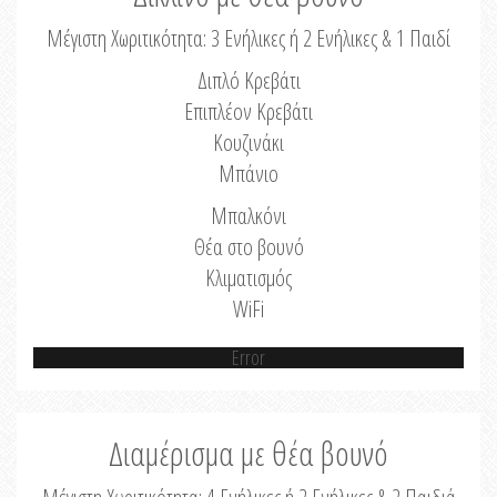
Μέγιστη Χωριτικότητα: 3 Ενήλικες ή 2 Ενήλικες & 1 Παιδί
Διπλό Κρεβάτι
Επιπλέον Κρεβάτι
Κουζινάκι
Μπάνιο
Μπαλκόνι
Θέα στο βουνό
Κλιματισμός
WiFi
Error
Διαμέρισμα με θέα βουνό