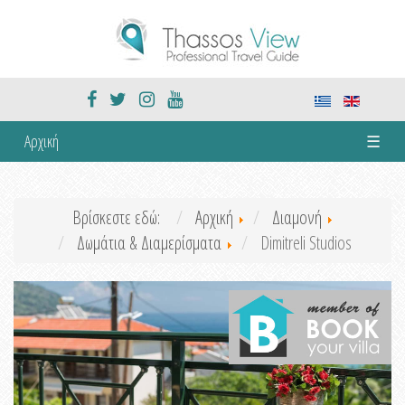
Αρχική
☰
Βρίσκεστε εδώ:
Αρχική
Διαμονή
Δωμάτια & Διαμερίσματα
Dimitreli Studios