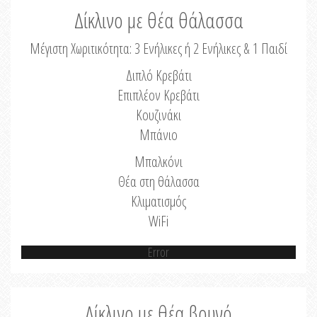
Δίκλινο με θέα θάλασσα
Μέγιστη Χωριτικότητα: 3 Ενήλικες ή 2 Ενήλικες & 1 Παιδί
Διπλό Κρεβάτι
Επιπλέον Κρεβάτι
Κουζινάκι
Μπάνιο
Μπαλκόνι
Θέα στη θάλασσα
Κλιματισμός
WiFi
Error
Δίκλινο με θέα βουνό