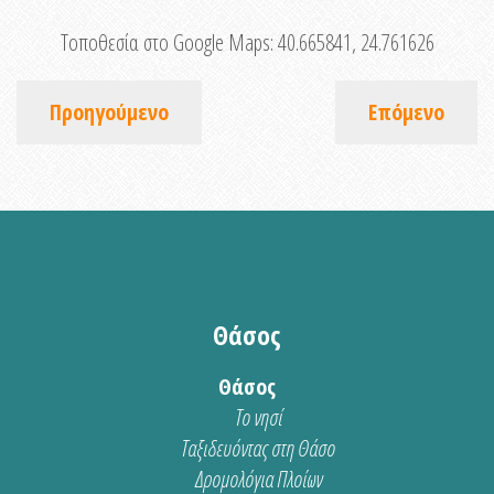
Τοποθεσία στο Google Maps:
40.665841, 24.761626
Προηγούμενο
Επόμενο
Θάσος
Θάσος
Το νησί
Ταξιδευόντας στη Θάσο
Δρομολόγια Πλοίων