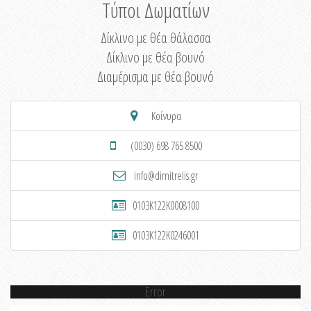
Τύποι Δωματίων
Δίκλινο με θέα θάλασσα
Δίκλινο με θέα βουνό
Διαμέρισμα με θέα βουνό
Κοίνυρα
(0030) 698 765 8500
info@dimitrelis.gr
0103K122K0008100
0103K122K0246001
Error