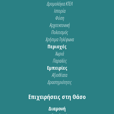
Δρομολόγια ΚΤΕΛ
Ιστορία
Φύση
Αρχιτεκτονική
Πολιτισμός
Χρήσιμα Τηλέφωνα
Περιοχές
Χωριά
Παραλίες
Εμπειρίες
Αξιοθέατα
Δραστηριότητες
Επιχειρήσεις στη Θάσο
Διαμονή