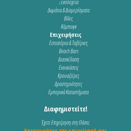
Ξενοδοχεία
Δωμάτια & Διαμερίσματα
Βίλες
Κάμπινγκ
Επιχειρήσεις
Εστιατόρια & Ταβέρνες
Beach Bars
Διασκέδαση
Ενοικιάσεις
Κρουαζιέρες
Δραστηριότητες
Εμπορικά Καταστήματα
Διαφημιστείτε!
Έχετε Επιχείρηση στη Θάσο;
Καταχωρήστε την επιχείρησή σας