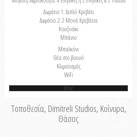
Μέγιστη Χωριτικότητα: 4 Ενήλικες ή 2 Ενήλικες & 2 Παιδιά
Δωμάτιο 1: Διπλό Κρεβάτι
Δωμάτιο 2: 2 Μονά Κρεβάτια
Κουζινάκι
Μπάνιο
Μπαλκόνι
Θέα στο βουνό
Κλιματισμός
WiFi
Error
Τοποθεσία, Dimitreli Studios, Κοίνυρα,
Θάσος