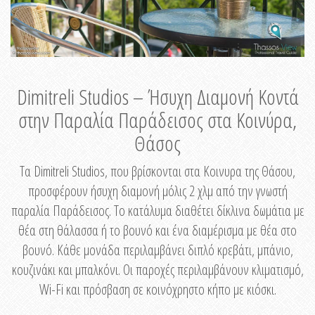
Dimitreli Studios – Ήσυχη Διαμονή Κοντά
στην Παραλία Παράδεισος στα Κοινύρα,
Θάσος
Τα Dimitreli Studios, που βρίσκονται στα Κοινυρα της Θάσου,
προσφέρουν ήσυχη διαμονή μόλις 2 χλμ από την γνωστή
παραλία Παράδεισος. Το κατάλυμα διαθέτει δίκλινα δωμάτια με
θέα στη θάλασσα ή το βουνό και ένα διαμέρισμα με θέα στο
βουνό. Κάθε μονάδα περιλαμβάνει διπλό κρεβάτι, μπάνιο,
κουζινάκι και μπαλκόνι. Οι παροχές περιλαμβάνουν κλιματισμό,
Wi-Fi και πρόσβαση σε κοινόχρηστο κήπο με κιόσκι.