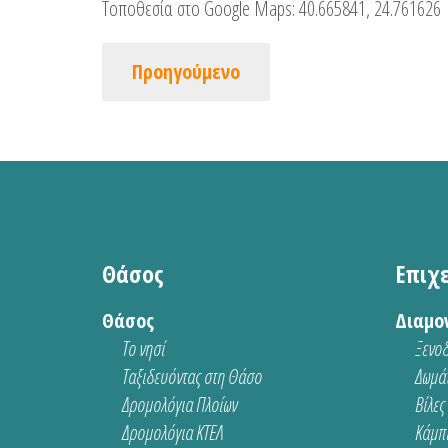
Τοποθεσία στο Google Maps:
40.665841, 24.761626
Προηγούμενο
Θάσος
Επιχ
Θάσος
Διαμο
Το νησί
Ξενοδ
Ταξιδευόντας στη Θάσο
Δωμάτ
Δρομολόγια Πλοίων
Βίλες
Δρομολόγια ΚΤΕΛ
Κάμπι