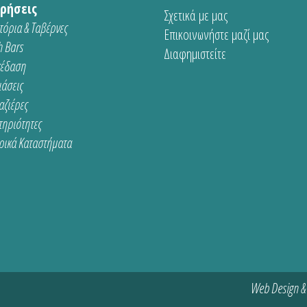
ρήσεις
Σχετικά με μας
τόρια & Ταβέρνες
Επικοινωνήστε μαζί μας
 Bars
Διαφημιστείτε
κέδαση
ιάσεις
αζιέρες
τηριότητες
ρικά Καταστήματα
Web Design &