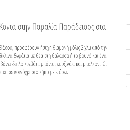
ή Κοντά στην Παραλία Παράδεισος στα
ης Θάσου, προσφέρουν ήσυχη διαμονή μόλις 2 χλμ από την
ίκλινα δωμάτια με θέα στη θάλασσα ή το βουνό και ένα
άνει διπλό κρεβάτι, μπάνιο, κουζινάκι και μπαλκόνι. Οι
αση σε κοινόχρηστο κήπο με κιόσκι.