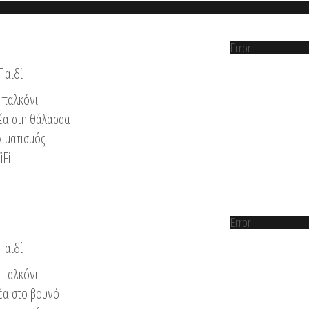
Error
Παιδί
παλκόνι
έα στη θάλασσα
λιματισμός
iFi
Error
Παιδί
παλκόνι
έα στο βουνό