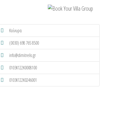
Κοίνυρα
(0030) 698 765 8500
info@dimitrelis.gr
0103K122K0008100
0103K122K0246001