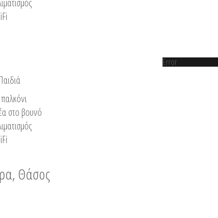
λιματισμός
iFi
Error
 Παιδιά
παλκόνι
έα στο βουνό
λιματισμός
iFi
νυρα, Θάσος