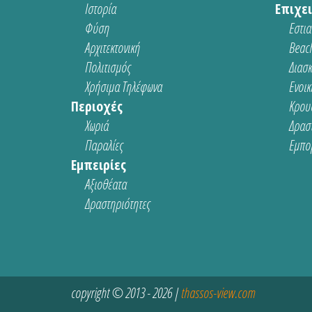
Ιστορία
Επιχει
Φύση
Εστια
Αρχιτεκτονική
Beach
Πολιτισμός
Διασ
Χρήσιμα Τηλέφωνα
Ενοικ
Περιοχές
Κρου
Χωριά
Δρασ
Παραλίες
Εμπο
Εμπειρίες
Αξιοθέατα
Δραστηριότητες
copyright © 2013 - 2026 |
thassos-view.com