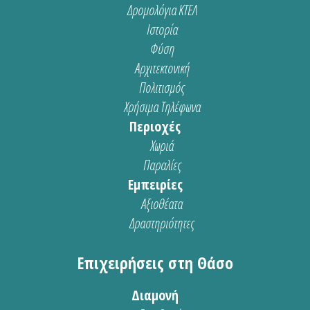
Δρομολόγια ΚΤΕΛ
Ιστορία
Φύση
Αρχιτεκτονική
Πολιτισμός
Χρήσιμα Τηλέφωνα
Περιοχές
Χωριά
Παραλίες
Εμπειρίες
Αξιοθέατα
Δραστηριότητες
Επιχειρήσεις στη Θάσο
Διαμονή