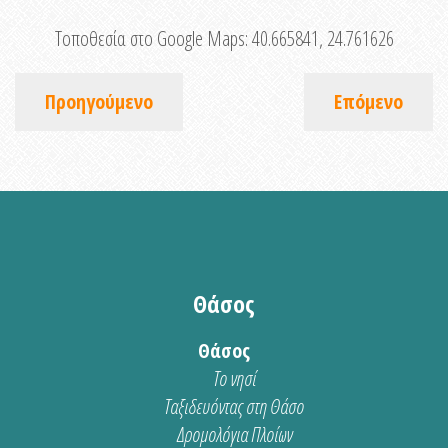
Τοποθεσία στο Google Maps:
40.665841, 24.761626
Προηγούμενο
Επόμενο
Θάσος
Θάσος
Το νησί
Ταξιδευόντας στη Θάσο
Δρομολόγια Πλοίων