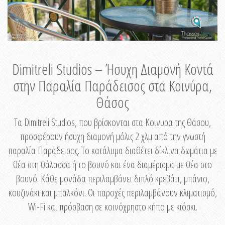
Dimitreli Studios – Ήσυχη Διαμονή Κοντά
στην Παραλία Παράδεισος στα Κοινύρα,
Θάσος
Τα Dimitreli Studios, που βρίσκονται στα Κοινυρα της Θάσου,
προσφέρουν ήσυχη διαμονή μόλις 2 χλμ από την γνωστή
παραλία Παράδεισος. Το κατάλυμα διαθέτει δίκλινα δωμάτια με
θέα στη θάλασσα ή το βουνό και ένα διαμέρισμα με θέα στο
βουνό. Κάθε μονάδα περιλαμβάνει διπλό κρεβάτι, μπάνιο,
κουζινάκι και μπαλκόνι. Οι παροχές περιλαμβάνουν κλιματισμό,
Wi-Fi και πρόσβαση σε κοινόχρηστο κήπο με κιόσκι.