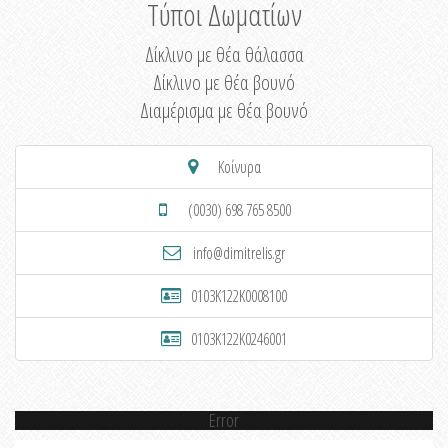
Τύποι Δωματίων
Δίκλινο με θέα θάλασσα
Δίκλινο με θέα βουνό
Διαμέρισμα με θέα βουνό
Κοίνυρα
(0030) 698 765 8500
info@dimitrelis.gr
0103K122K0008100
0103K122K0246001
Error