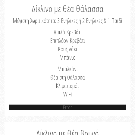
Δίκλινο με θέα θάλασσα
Μέγιστη Χωριτικότητα: 3 Ενήλικες ή 2 Ενήλικες & 1 Παιδί
Διπλό Κρεβάτι
Επιπλέον Κρεβάτι
Κουζινάκι
Μπάνιο
Μπαλκόνι
Θέα στη θάλασσα
Κλιματισμός
WiFi
Error
Δίκλινο με θέα βουνό