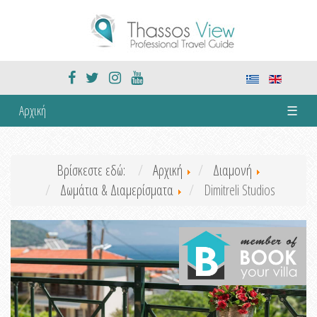
Αρχική
☰
Βρίσκεστε εδώ:
Αρχική
Διαμονή
Δωμάτια & Διαμερίσματα
Dimitreli Studios