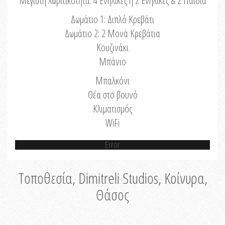
Μέγιστη Χωριτικότητα: 4 Ενήλικες ή 2 Ενήλικες & 2 Παιδιά
Δωμάτιο 1: Διπλό Κρεβάτι
Δωμάτιο 2: 2 Μονά Κρεβάτια
Κουζινάκι
Μπάνιο
Μπαλκόνι
Θέα στο βουνό
Κλιματισμός
WiFi
Error
Τοποθεσία, Dimitreli Studios, Κοίνυρα,
Θάσος