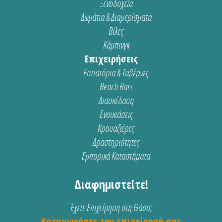
Ξενοδοχεία
Δωμάτια & Διαμερίσματα
Βίλες
Κάμπινγκ
Επιχειρήσεις
Εστιατόρια & Ταβέρνες
Beach Bars
Διασκέδαση
Ενοικιάσεις
Κρουαζιέρες
Δραστηριότητες
Εμπορικά Καταστήματα
Διαφημιστείτε!
Έχετε Επιχείρηση στη Θάσο;
Καταχωρήστε την επιχείρησή σας