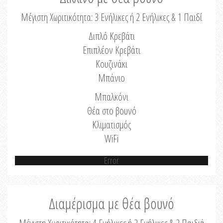
Μέγιστη Χωριτικότητα: 3 Ενήλικες ή 2 Ενήλικες & 1 Παιδί
Διπλό Κρεβάτι
Επιπλέον Κρεβάτι
Κουζινάκι
Μπάνιο
Μπαλκόνι
Θέα στο βουνό
Κλιματισμός
WiFi
Error
Διαμέρισμα με θέα βουνό