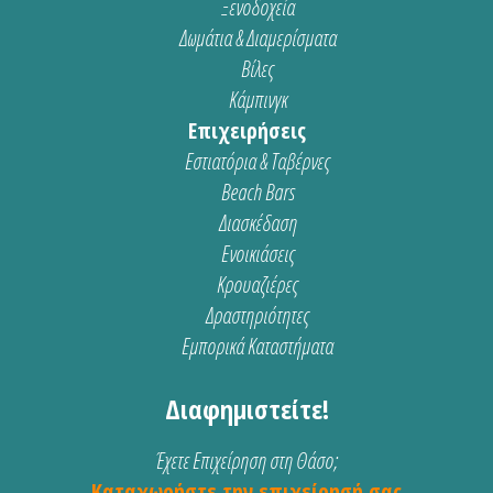
Ξενοδοχεία
Δωμάτια & Διαμερίσματα
Βίλες
Κάμπινγκ
Επιχειρήσεις
Εστιατόρια & Ταβέρνες
Beach Bars
Διασκέδαση
Ενοικιάσεις
Κρουαζιέρες
Δραστηριότητες
Εμπορικά Καταστήματα
Διαφημιστείτε!
Έχετε Επιχείρηση στη Θάσο;
Καταχωρήστε την επιχείρησή σας