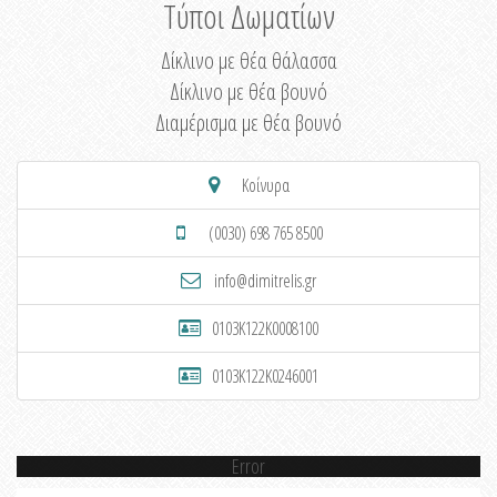
Τύποι Δωματίων
Δίκλινο με θέα θάλασσα
Δίκλινο με θέα βουνό
Διαμέρισμα με θέα βουνό
Κοίνυρα
(0030) 698 765 8500
info@dimitrelis.gr
0103K122K0008100
0103K122K0246001
Error