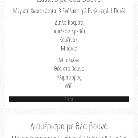
Μέγιστη Χωριτικότητα: 3 Ενήλικες ή 2 Ενήλικες & 1 Παιδί
Διπλό Κρεβάτι
Επιπλέον Κρεβάτι
Κουζινάκι
Μπάνιο
Μπαλκόνι
Θέα στο βουνό
Κλιματισμός
WiFi
Error
Διαμέρισμα με θέα βουνό