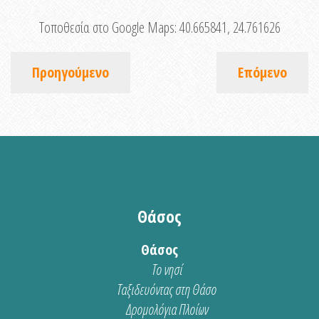
Τοποθεσία στο Google Maps:
40.665841, 24.761626
Προηγούμενο
Επόμενο
Θάσος
Θάσος
Το νησί
Ταξιδευόντας στη Θάσο
Δρομολόγια Πλοίων