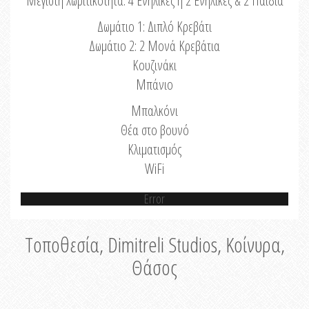
Μέγιστη Χωριτικότητα: 4 Ενήλικες ή 2 Ενήλικες & 2 Παιδιά
Δωμάτιο 1: Διπλό Κρεβάτι
Δωμάτιο 2: 2 Μονά Κρεβάτια
Κουζινάκι
Μπάνιο
Μπαλκόνι
Θέα στο βουνό
Κλιματισμός
WiFi
Error
Τοποθεσία, Dimitreli Studios, Κοίνυρα,
Θάσος