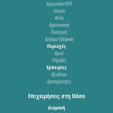
Δρομολόγια ΚΤΕΛ
Ιστορία
Φύση
Αρχιτεκτονική
Πολιτισμός
Χρήσιμα Τηλέφωνα
Περιοχές
Χωριά
Παραλίες
Εμπειρίες
Αξιοθέατα
Δραστηριότητες
Επιχειρήσεις στη Θάσο
Διαμονή