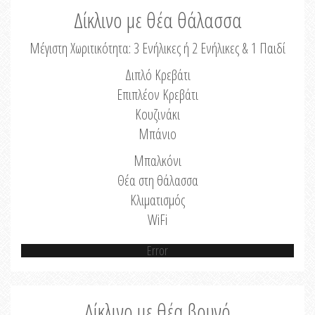
Δίκλινο με θέα θάλασσα
Μέγιστη Χωριτικότητα: 3 Ενήλικες ή 2 Ενήλικες & 1 Παιδί
Διπλό Κρεβάτι
Επιπλέον Κρεβάτι
Κουζινάκι
Μπάνιο
Μπαλκόνι
Θέα στη θάλασσα
Κλιματισμός
WiFi
Error
Δίκλινο με θέα βουνό