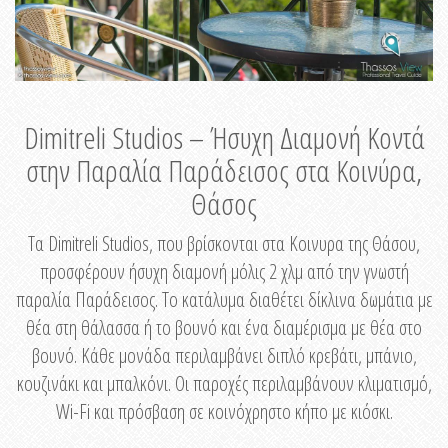
Dimitreli Studios – Ήσυχη Διαμονή Κοντά
στην Παραλία Παράδεισος στα Κοινύρα,
Θάσος
Τα Dimitreli Studios, που βρίσκονται στα Κοινυρα της Θάσου,
προσφέρουν ήσυχη διαμονή μόλις 2 χλμ από την γνωστή
παραλία Παράδεισος. Το κατάλυμα διαθέτει δίκλινα δωμάτια με
θέα στη θάλασσα ή το βουνό και ένα διαμέρισμα με θέα στο
βουνό. Κάθε μονάδα περιλαμβάνει διπλό κρεβάτι, μπάνιο,
κουζινάκι και μπαλκόνι. Οι παροχές περιλαμβάνουν κλιματισμό,
Wi-Fi και πρόσβαση σε κοινόχρηστο κήπο με κιόσκι.