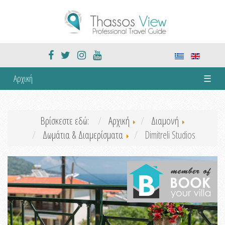
Αρχική
☰
Βρίσκεστε εδώ:
Αρχική
Διαμονή
Δωμάτια & Διαμερίσματα
Dimitreli Studios