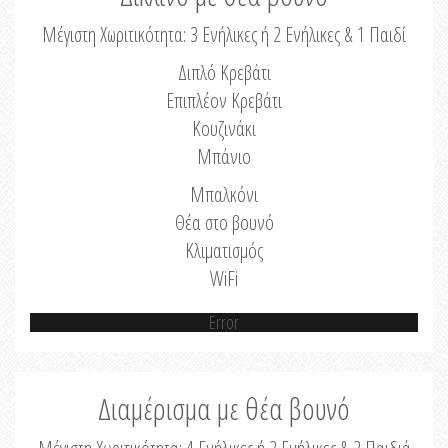
Μέγιστη Χωριτικότητα: 3 Ενήλικες ή 2 Ενήλικες & 1 Παιδί
Διπλό Κρεβάτι
Επιπλέον Κρεβάτι
Κουζινάκι
Μπάνιο
Μπαλκόνι
Θέα στο βουνό
Κλιματισμός
WiFi
Error
Διαμέρισμα με θέα βουνό