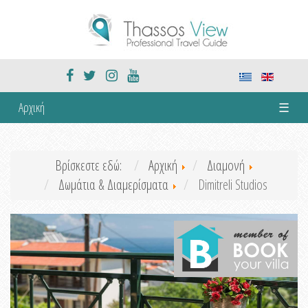
Αρχική
☰
Βρίσκεστε εδώ:
Αρχική
Διαμονή
Δωμάτια & Διαμερίσματα
Dimitreli Studios