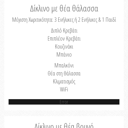
Δίκλινο με θέα θάλασσα
Μέγιστη Χωριτικότητα: 3 Ενήλικες ή 2 Ενήλικες & 1 Παιδί
Διπλό Κρεβάτι
Επιπλέον Κρεβάτι
Κουζινάκι
Μπάνιο
Μπαλκόνι
Θέα στη θάλασσα
Κλιματισμός
WiFi
Error
Δίκλινο με θέα βουνό