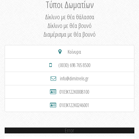
Τύποι Δωματίων
Δίκλινο με θέα θάλασσα
Δίκλινο με θέα βουνό
Διαμέρισμα με θέα βουνό
Κοίνυρα
(0030) 698 765 8500
info@dimitrelis.gr
0103K122K0008100
0103K122K0246001
Error