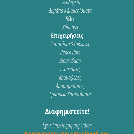
Ξενοδοχεία
Δωμάτια & Διαμερίσματα
Βίλες
Κάμπινγκ
Επιχειρήσεις
Εστιατόρια & Ταβέρνες
Beach Bars
Διασκέδαση
Ενοικιάσεις
Κρουαζιέρες
Δραστηριότητες
Εμπορικά Καταστήματα
Διαφημιστείτε!
Έχετε Επιχείρηση στη Θάσο;
Καταχωρήστε την επιχείρησή σας