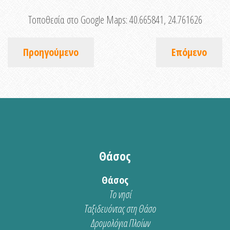
Τοποθεσία στο Google Maps:
40.665841, 24.761626
Προηγούμενο
Επόμενο
Θάσος
Θάσος
Το νησί
Ταξιδευόντας στη Θάσο
Δρομολόγια Πλοίων