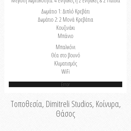
Μέγιστη Χωριτικότητα: 4 Ενήλικες ή 2 Ενήλικες & 2 Παιδιά
Δωμάτιο 1: Διπλό Κρεβάτι
Δωμάτιο 2: 2 Μονά Κρεβάτια
Κουζινάκι
Μπάνιο
Μπαλκόνι
Θέα στο βουνό
Κλιματισμός
WiFi
Error
Τοποθεσία, Dimitreli Studios, Κοίνυρα,
Θάσος