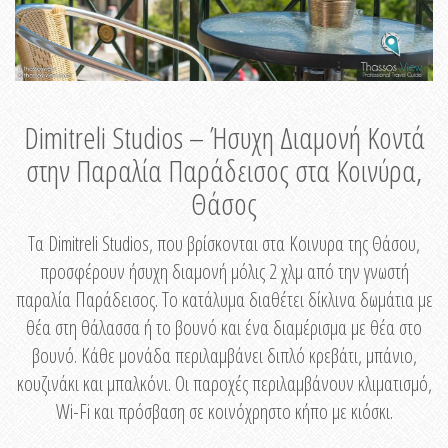
Dimitreli Studios – Ήσυχη Διαμονή Κοντά
στην Παραλία Παράδεισος στα Κοινύρα,
Θάσος
Τα Dimitreli Studios, που βρίσκονται στα Κοινυρα της Θάσου,
προσφέρουν ήσυχη διαμονή μόλις 2 χλμ από την γνωστή
παραλία Παράδεισος. Το κατάλυμα διαθέτει δίκλινα δωμάτια με
θέα στη θάλασσα ή το βουνό και ένα διαμέρισμα με θέα στο
βουνό. Κάθε μονάδα περιλαμβάνει διπλό κρεβάτι, μπάνιο,
κουζινάκι και μπαλκόνι. Οι παροχές περιλαμβάνουν κλιματισμό,
Wi-Fi και πρόσβαση σε κοινόχρηστο κήπο με κιόσκι.