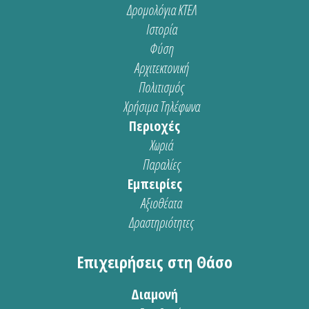
Δρομολόγια ΚΤΕΛ
Ιστορία
Φύση
Αρχιτεκτονική
Πολιτισμός
Χρήσιμα Τηλέφωνα
Περιοχές
Χωριά
Παραλίες
Εμπειρίες
Αξιοθέατα
Δραστηριότητες
Επιχειρήσεις στη Θάσο
Διαμονή