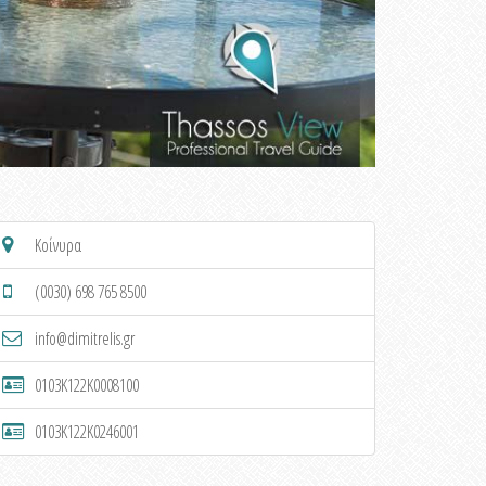
Κοίνυρα
(0030) 698 765 8500
info@dimitrelis.gr
0103K122K0008100
0103K122K0246001