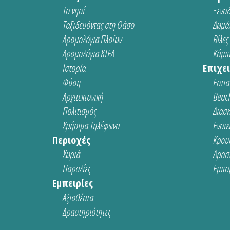
Το νησί
Ξενοδ
Ταξιδευόντας στη Θάσο
Δωμάτ
Δρομολόγια Πλοίων
Βίλες
Δρομολόγια ΚΤΕΛ
Κάμπι
Ιστορία
Επιχει
Φύση
Εστια
Αρχιτεκτονική
Beach
Πολιτισμός
Διασ
Χρήσιμα Τηλέφωνα
Ενοικ
Περιοχές
Κρου
Χωριά
Δρασ
Παραλίες
Εμπο
Εμπειρίες
Αξιοθέατα
Δραστηριότητες