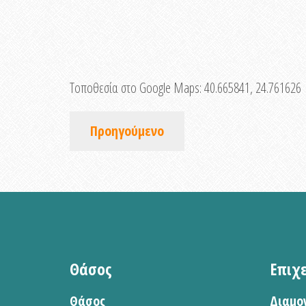
Τοποθεσία στο Google Maps:
40.665841, 24.761626
Προηγούμενο
Θάσος
Επιχ
Θάσος
Διαμο