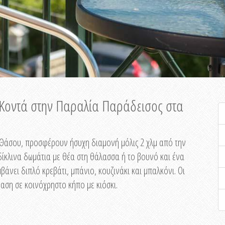
ή Κοντά στην Παραλία Παράδεισος στα
ης Θάσου, προσφέρουν ήσυχη διαμονή μόλις 2 χλμ από την
ίκλινα δωμάτια με θέα στη θάλασσα ή το βουνό και ένα
άνει διπλό κρεβάτι, μπάνιο, κουζινάκι και μπαλκόνι. Οι
αση σε κοινόχρηστο κήπο με κιόσκι.