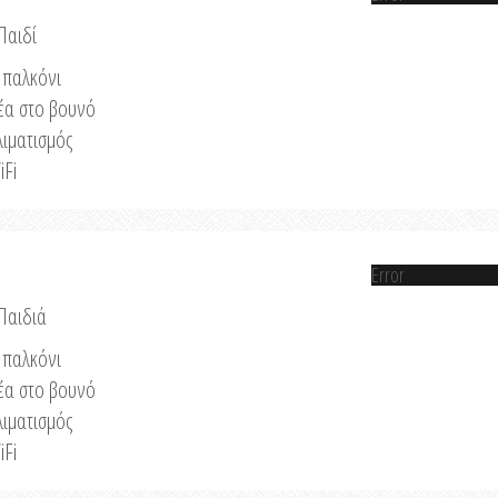
Παιδί
παλκόνι
έα στο βουνό
λιματισμός
iFi
Error
 Παιδιά
παλκόνι
έα στο βουνό
λιματισμός
iFi