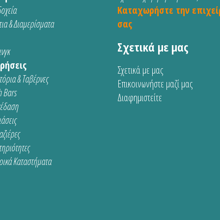
οχεία
Καταχωρήστε την επιχεί
ια & Διαμερίσματα
σας
Σχετικά με μας
νγκ
ρήσεις
Σχετικά με μας
τόρια & Ταβέρνες
Επικοινωνήστε μαζί μας
 Bars
Διαφημιστείτε
κέδαση
ιάσεις
αζιέρες
τηριότητες
ρικά Καταστήματα