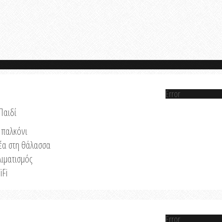
Error
Παιδί
παλκόνι
έα στη θάλασσα
λιματισμός
iFi
Error