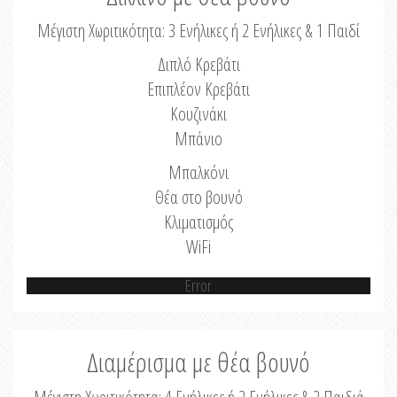
Μέγιστη Χωριτικότητα: 3 Ενήλικες ή 2 Ενήλικες & 1 Παιδί
Διπλό Κρεβάτι
Επιπλέον Κρεβάτι
Κουζινάκι
Μπάνιο
Μπαλκόνι
Θέα στο βουνό
Κλιματισμός
WiFi
Error
Διαμέρισμα με θέα βουνό