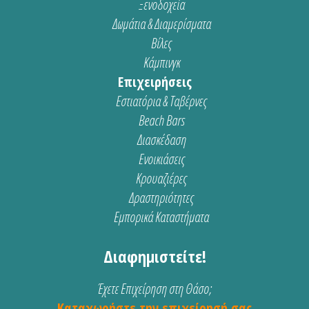
Ξενοδοχεία
Δωμάτια & Διαμερίσματα
Βίλες
Κάμπινγκ
Επιχειρήσεις
Εστιατόρια & Ταβέρνες
Beach Bars
Διασκέδαση
Ενοικιάσεις
Κρουαζιέρες
Δραστηριότητες
Εμπορικά Καταστήματα
Διαφημιστείτε!
Έχετε Επιχείρηση στη Θάσο;
Καταχωρήστε την επιχείρησή σας