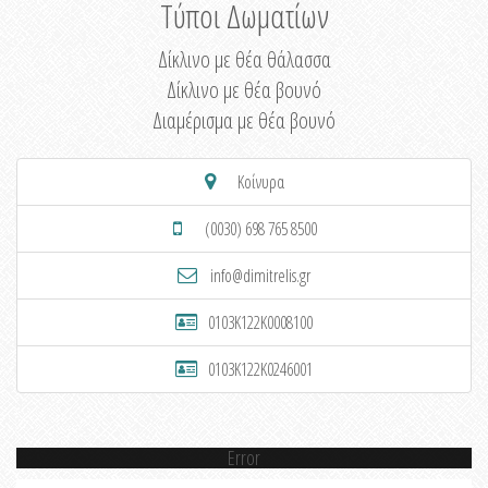
Τύποι Δωματίων
Δίκλινο με θέα θάλασσα
Δίκλινο με θέα βουνό
Διαμέρισμα με θέα βουνό
Κοίνυρα
(0030) 698 765 8500
info@dimitrelis.gr
0103K122K0008100
0103K122K0246001
Error