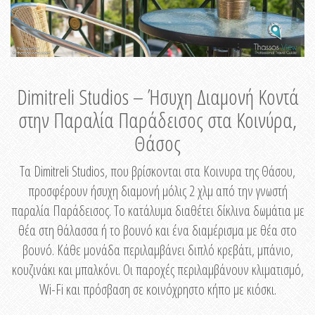
Dimitreli Studios – Ήσυχη Διαμονή Κοντά
στην Παραλία Παράδεισος στα Κοινύρα,
Θάσος
Τα Dimitreli Studios, που βρίσκονται στα Κοινυρα της Θάσου,
προσφέρουν ήσυχη διαμονή μόλις 2 χλμ από την γνωστή
παραλία Παράδεισος. Το κατάλυμα διαθέτει δίκλινα δωμάτια με
θέα στη θάλασσα ή το βουνό και ένα διαμέρισμα με θέα στο
βουνό. Κάθε μονάδα περιλαμβάνει διπλό κρεβάτι, μπάνιο,
κουζινάκι και μπαλκόνι. Οι παροχές περιλαμβάνουν κλιματισμό,
Wi-Fi και πρόσβαση σε κοινόχρηστο κήπο με κιόσκι.