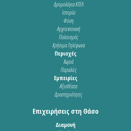
Δρομολόγια ΚΤΕΛ
Ιστορία
Φύση
Αρχιτεκτονική
Πολιτισμός
Χρήσιμα Τηλέφωνα
Περιοχές
Χωριά
Παραλίες
Εμπειρίες
Αξιοθέατα
Δραστηριότητες
Επιχειρήσεις στη Θάσο
Διαμονή