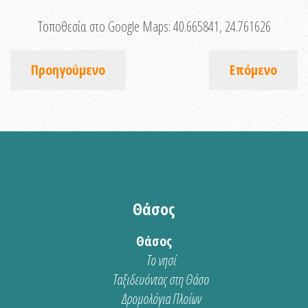
Τοποθεσία στο Google Maps:
40.665841, 24.761626
Προηγούμενο
Επόμενο
Θάσος
Θάσος
Το νησί
Ταξιδευόντας στη Θάσο
Δρομολόγια Πλοίων