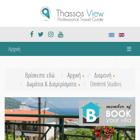
Αρχική
☰
Βρίσκεστε εδώ:
Αρχική
Διαμονή
Δωμάτια & Διαμερίσματα
Dimitreli Studios