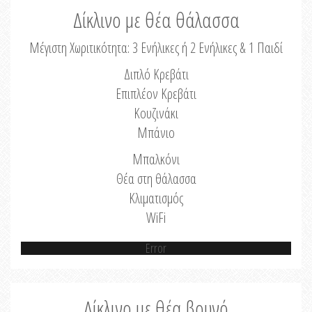
Δίκλινο με θέα θάλασσα
Μέγιστη Χωριτικότητα: 3 Ενήλικες ή 2 Ενήλικες & 1 Παιδί
Διπλό Κρεβάτι
Επιπλέον Κρεβάτι
Κουζινάκι
Μπάνιο
Μπαλκόνι
Θέα στη θάλασσα
Κλιματισμός
WiFi
Error
Δίκλινο με θέα βουνό