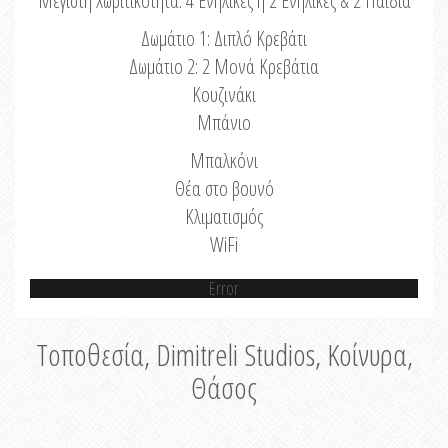
Μέγιστη Χωριτικότητα: 4 Ενήλικες ή 2 Ενήλικες & 2 Παιδιά
Δωμάτιο 1: Διπλό Κρεβάτι
Δωμάτιο 2: 2 Μονά Κρεβάτια
Κουζινάκι
Μπάνιο
Μπαλκόνι
Θέα στο βουνό
Κλιματισμός
WiFi
Error
Τοποθεσία, Dimitreli Studios, Κοίνυρα,
Θάσος