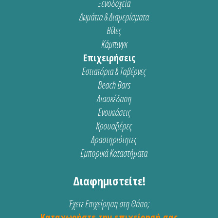
Ξενοδοχεία
Δωμάτια & Διαμερίσματα
Βίλες
Κάμπινγκ
Επιχειρήσεις
Εστιατόρια & Ταβέρνες
Beach Bars
Διασκέδαση
Ενοικιάσεις
Κρουαζιέρες
Δραστηριότητες
Εμπορικά Καταστήματα
Διαφημιστείτε!
Έχετε Επιχείρηση στη Θάσο;
Καταχωρήστε την επιχείρησή σας