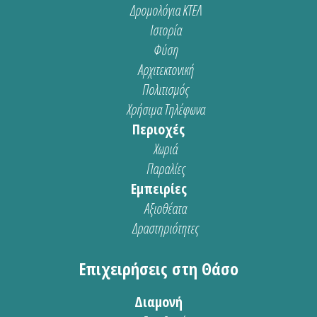
Δρομολόγια ΚΤΕΛ
Ιστορία
Φύση
Αρχιτεκτονική
Πολιτισμός
Χρήσιμα Τηλέφωνα
Περιοχές
Χωριά
Παραλίες
Εμπειρίες
Αξιοθέατα
Δραστηριότητες
Επιχειρήσεις στη Θάσο
Διαμονή