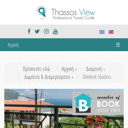
Αρχική
☰
Βρίσκεστε εδώ:
Αρχική
Διαμονή
Δωμάτια & Διαμερίσματα
Dimitreli Studios