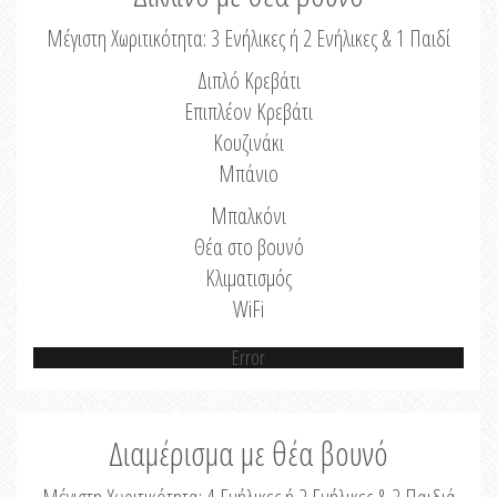
Μέγιστη Χωριτικότητα: 3 Ενήλικες ή 2 Ενήλικες & 1 Παιδί
Διπλό Κρεβάτι
Επιπλέον Κρεβάτι
Κουζινάκι
Μπάνιο
Μπαλκόνι
Θέα στο βουνό
Κλιματισμός
WiFi
Error
Διαμέρισμα με θέα βουνό