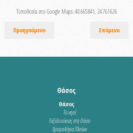
Τοποθεσία στο Google Maps:
40.665841, 24.761626
Προηγούμενο
Επόμενο
Θάσος
Θάσος
Το νησί
Ταξιδευόντας στη Θάσο
Δρομολόγια Πλοίων