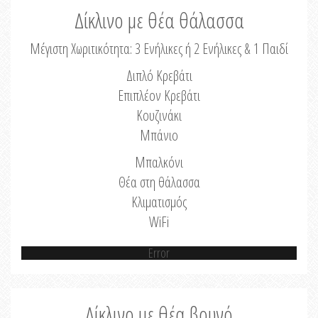
Δίκλινο με θέα θάλασσα
Μέγιστη Χωριτικότητα: 3 Ενήλικες ή 2 Ενήλικες & 1 Παιδί
Διπλό Κρεβάτι
Επιπλέον Κρεβάτι
Κουζινάκι
Μπάνιο
Μπαλκόνι
Θέα στη θάλασσα
Κλιματισμός
WiFi
Error
Δίκλινο με θέα βουνό