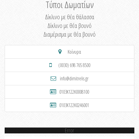
Τύποι Δωματίων
Δίκλινο με θέα θάλασσα
Δίκλινο με θέα βουνό
Διαμέρισμα με θέα βουνό
Κοίνυρα
(0030) 698 765 8500
info@dimitrelis.gr
0103K122K0008100
0103K122K0246001
Error