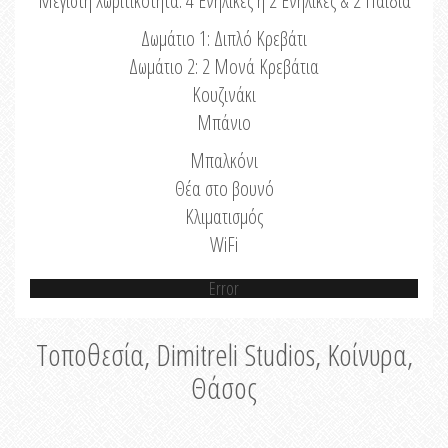
Μέγιστη Χωριτικότητα: 4 Ενήλικες ή 2 Ενήλικες & 2 Παιδιά
Δωμάτιο 1: Διπλό Κρεβάτι
Δωμάτιο 2: 2 Μονά Κρεβάτια
Κουζινάκι
Μπάνιο
Μπαλκόνι
Θέα στο βουνό
Κλιματισμός
WiFi
Error
Τοποθεσία, Dimitreli Studios, Κοίνυρα,
Θάσος