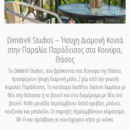
Dimitreli Studios – Ήσυχη Διαμονή Κοντά
στην Παραλία Παράδεισος στα Κοινύρα,
Θάσος
Τα Dimitreli Studios, που βρίσκονται στα Κοινυρα της Θάσου,
προσφέρουν ήσυχη διαμονή μόλις 2 χλμ από την γνωστή
παραλία Παράδεισος. Το κατάλυμα διαθέτει δίκλινα δωμάτια με
θέα στη θάλασσα ή το βουνό και ένα διαμέρισμα με θέα στο
βουνό. Κάθε μονάδα περιλαμβάνει διπλό κρεβάτι, μπάνιο,
κουζινάκι και μπαλκόνι. Οι παροχές περιλαμβάνουν κλιματισμό,
Wi-Fi και πρόσβαση σε κοινόχρηστο κήπο με κιόσκι.