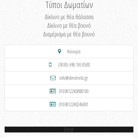
Τύποι Δωματίων
Δίκλινο με θέα θάλασσα
Δίκλινο με θέα βουνό
Διαμέρισμα με θέα βουνό
Κοίνυρα
(0030) 698 765 8500
info@dimitrelis.gr
0103K122K0008100
0103K122K0246001
Error