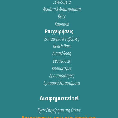
Ξενοδοχεία
Δωμάτια & Διαμερίσματα
Βίλες
Κάμπινγκ
Επιχειρήσεις
Εστιατόρια & Ταβέρνες
Beach Bars
Διασκέδαση
Ενοικιάσεις
Κρουαζιέρες
Δραστηριότητες
Εμπορικά Καταστήματα
Διαφημιστείτε!
Έχετε Επιχείρηση στη Θάσο;
Καταχωρήστε την επιχείρησή σας