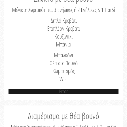
Μέγιστη Χωριτικότητα: 3 Ενήλικες ή 2 Ενήλικες & 1 Παιδί
Διπλό Κρεβάτι
Επιπλέον Κρεβάτι
Κουζινάκι
Μπάνιο
Μπαλκόνι
Θέα στο βουνό
Κλιματισμός
WiFi
Error
Διαμέρισμα με θέα βουνό