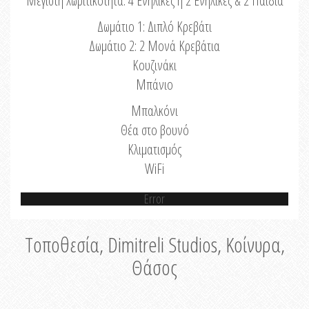
Μέγιστη Χωριτικότητα: 4 Ενήλικες ή 2 Ενήλικες & 2 Παιδιά
Δωμάτιο 1: Διπλό Κρεβάτι
Δωμάτιο 2: 2 Μονά Κρεβάτια
Κουζινάκι
Μπάνιο
Μπαλκόνι
Θέα στο βουνό
Κλιματισμός
WiFi
Error
Τοποθεσία, Dimitreli Studios, Κοίνυρα,
Θάσος