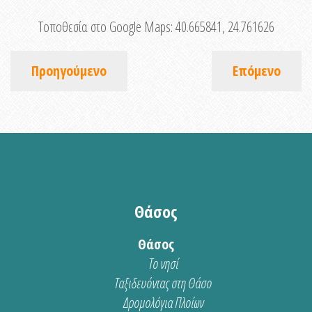
Τοποθεσία στο Google Maps:
40.665841, 24.761626
Προηγούμενο
Επόμενο
Θάσος
Θάσος
Το νησί
Ταξιδευόντας στη Θάσο
Δρομολόγια Πλοίων