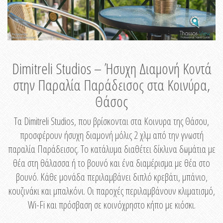
Dimitreli Studios – Ήσυχη Διαμονή Κοντά
στην Παραλία Παράδεισος στα Κοινύρα,
Θάσος
Τα Dimitreli Studios, που βρίσκονται στα Κοινυρα της Θάσου,
προσφέρουν ήσυχη διαμονή μόλις 2 χλμ από την γνωστή
παραλία Παράδεισος. Το κατάλυμα διαθέτει δίκλινα δωμάτια με
θέα στη θάλασσα ή το βουνό και ένα διαμέρισμα με θέα στο
βουνό. Κάθε μονάδα περιλαμβάνει διπλό κρεβάτι, μπάνιο,
κουζινάκι και μπαλκόνι. Οι παροχές περιλαμβάνουν κλιματισμό,
Wi-Fi και πρόσβαση σε κοινόχρηστο κήπο με κιόσκι.