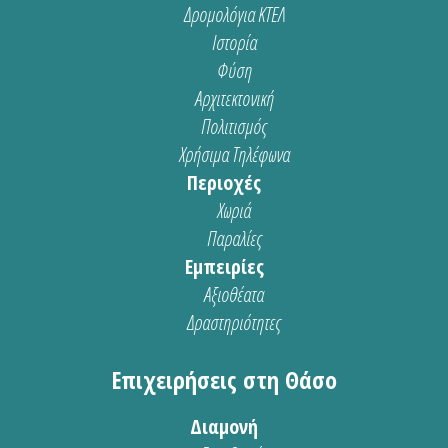
Δρομολόγια ΚΤΕΛ
Ιστορία
Φύση
Αρχιτεκτονική
Πολιτισμός
Χρήσιμα Τηλέφωνα
Περιοχές
Χωριά
Παραλίες
Εμπειρίες
Αξιοθέατα
Δραστηριότητες
Επιχειρήσεις στη Θάσο
Διαμονή