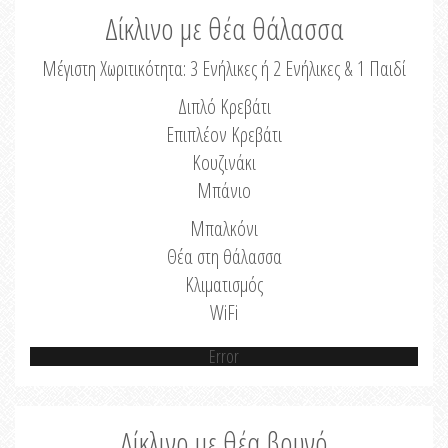
Δίκλινο με θέα θάλασσα
Μέγιστη Χωριτικότητα: 3 Ενήλικες ή 2 Ενήλικες & 1 Παιδί
Διπλό Κρεβάτι
Επιπλέον Κρεβάτι
Κουζινάκι
Μπάνιο
Μπαλκόνι
Θέα στη θάλασσα
Κλιματισμός
WiFi
Error
Δίκλινο με θέα βουνό