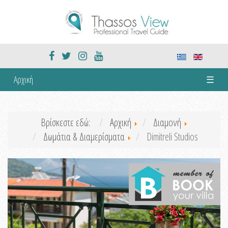
Αρχική
☰
Βρίσκεστε εδώ:
Αρχική
Διαμονή
Δωμάτια & Διαμερίσματα
Dimitreli Studios