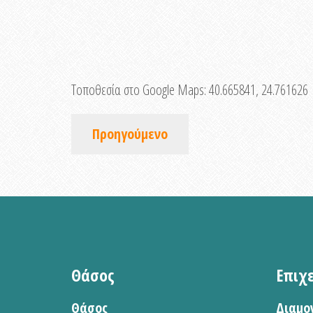
Τοποθεσία στο Google Maps:
40.665841, 24.761626
Προηγούμενο
Θάσος
Επιχ
Θάσος
Διαμο