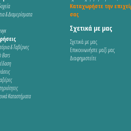
οχεία
Καταχωρήστε την επιχεί
ια & Διαμερίσματα
σας
Σχετικά με μας
νγκ
ρήσεις
Σχετικά με μας
τόρια & Ταβέρνες
Επικοινωνήστε μαζί μας
 Bars
Διαφημιστείτε
κέδαση
ιάσεις
αζιέρες
τηριότητες
ρικά Καταστήματα