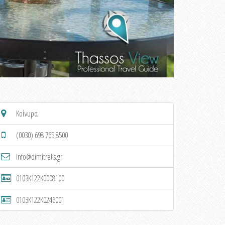
Κοίνυρα
(0030) 698 765 8500
info@dimitrelis.gr
0103K122K0008100
0103K122K0246001