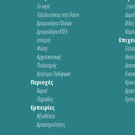
Το νησί
Ξενοδ
Ταξιδευόντας στη Θάσο
Δωμάτ
Δρομολόγια Πλοίων
Βίλες
Δρομολόγια ΚΤΕΛ
Κάμπι
Ιστορία
Επιχει
Φύση
Εστια
Αρχιτεκτονική
Beach
Πολιτισμός
Διασ
Χρήσιμα Τηλέφωνα
Ενοικ
Περιοχές
Κρου
Χωριά
Δρασ
Παραλίες
Εμπο
Εμπειρίες
Αξιοθέατα
Δραστηριότητες