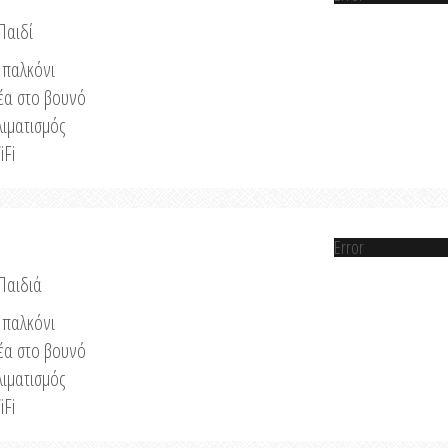
Παιδί
παλκόνι
έα στο βουνό
λιματισμός
iFi
Error
 Παιδιά
παλκόνι
έα στο βουνό
λιματισμός
iFi