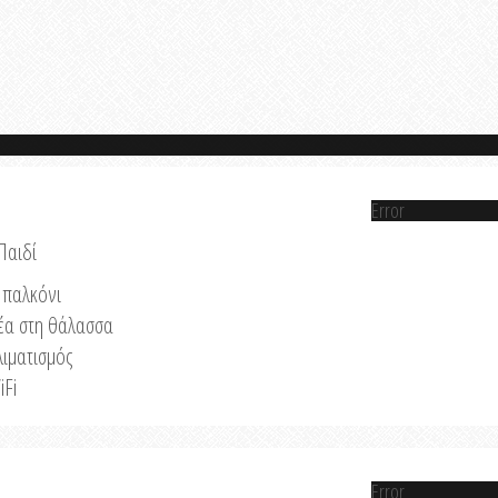
Error
Παιδί
παλκόνι
έα στη θάλασσα
λιματισμός
iFi
Error