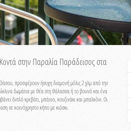
ή Κοντά στην Παραλία Παράδεισος στα
ης Θάσου, προσφέρουν ήσυχη διαμονή μόλις 2 χλμ από την
ίκλινα δωμάτια με θέα στη θάλασσα ή το βουνό και ένα
άνει διπλό κρεβάτι, μπάνιο, κουζινάκι και μπαλκόνι. Οι
αση σε κοινόχρηστο κήπο με κιόσκι.