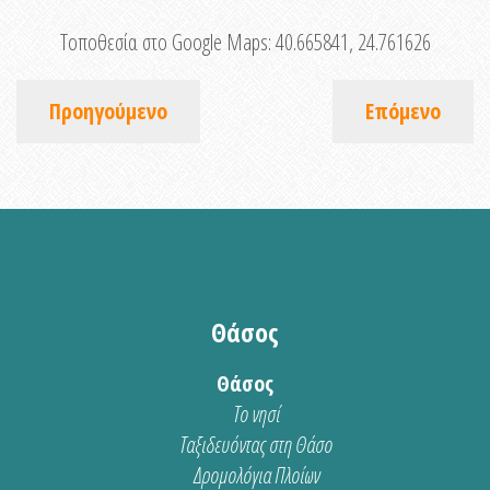
Τοποθεσία στο Google Maps:
40.665841, 24.761626
Προηγούμενο
Επόμενο
Θάσος
Θάσος
Το νησί
Ταξιδευόντας στη Θάσο
Δρομολόγια Πλοίων