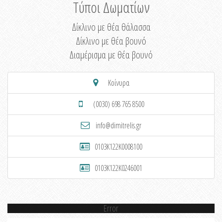
Τύποι Δωματίων
Δίκλινο με θέα θάλασσα
Δίκλινο με θέα βουνό
Διαμέρισμα με θέα βουνό
Κοίνυρα
(0030) 698 765 8500
info@dimitrelis.gr
0103K122K0008100
0103K122K0246001
Error