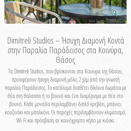
Dimitreli Studios – Ήσυχη Διαμονή Κοντά
στην Παραλία Παράδεισος στα Κοινύρα,
Θάσος
Τα Dimitreli Studios, που βρίσκονται στα Κοινυρα της Θάσου,
προσφέρουν ήσυχη διαμονή μόλις 2 χλμ από την γνωστή
παραλία Παράδεισος. Το κατάλυμα διαθέτει δίκλινα δωμάτια με
θέα στη θάλασσα ή το βουνό και ένα διαμέρισμα με θέα στο
βουνό. Κάθε μονάδα περιλαμβάνει διπλό κρεβάτι, μπάνιο,
κουζινάκι και μπαλκόνι. Οι παροχές περιλαμβάνουν κλιματισμό,
Wi-Fi και πρόσβαση σε κοινόχρηστο κήπο με κιόσκι.