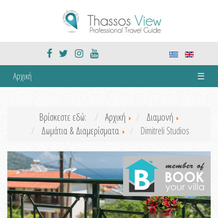
Αρχική
☰
Βρίσκεστε εδώ:
Αρχική
Διαμονή
Δωμάτια & Διαμερίσματα
Dimitreli Studios