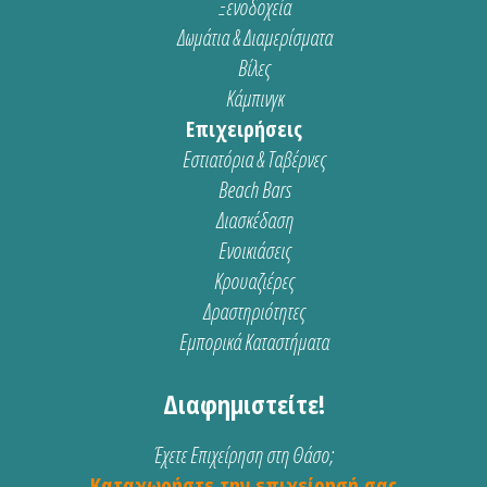
Ξενοδοχεία
Δωμάτια & Διαμερίσματα
Βίλες
Κάμπινγκ
Επιχειρήσεις
Εστιατόρια & Ταβέρνες
Beach Bars
Διασκέδαση
Ενοικιάσεις
Κρουαζιέρες
Δραστηριότητες
Εμπορικά Καταστήματα
Διαφημιστείτε!
Έχετε Επιχείρηση στη Θάσο;
Καταχωρήστε την επιχείρησή σας