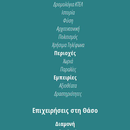
Δρομολόγια ΚΤΕΛ
Ιστορία
Φύση
Αρχιτεκτονική
Πολιτισμός
Χρήσιμα Τηλέφωνα
Περιοχές
Χωριά
Παραλίες
Εμπειρίες
Αξιοθέατα
Δραστηριότητες
Επιχειρήσεις στη Θάσο
Διαμονή