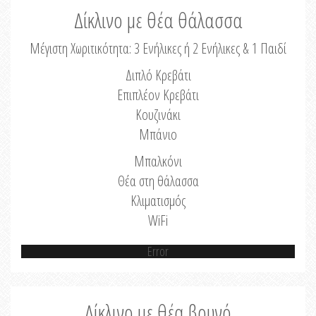
Δίκλινο με θέα θάλασσα
Μέγιστη Χωριτικότητα: 3 Ενήλικες ή 2 Ενήλικες & 1 Παιδί
Διπλό Κρεβάτι
Επιπλέον Κρεβάτι
Κουζινάκι
Μπάνιο
Μπαλκόνι
Θέα στη θάλασσα
Κλιματισμός
WiFi
Error
Δίκλινο με θέα βουνό