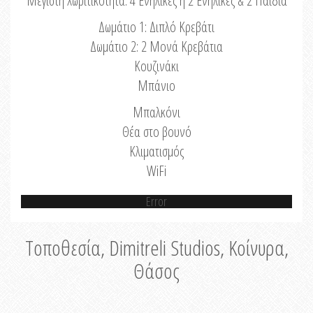
Μέγιστη Χωριτικότητα: 4 Ενήλικες ή 2 Ενήλικες & 2 Παιδιά
Δωμάτιο 1: Διπλό Κρεβάτι
Δωμάτιο 2: 2 Μονά Κρεβάτια
Κουζινάκι
Μπάνιο
Μπαλκόνι
Θέα στο βουνό
Κλιματισμός
WiFi
Error
Τοποθεσία, Dimitreli Studios, Κοίνυρα,
Θάσος