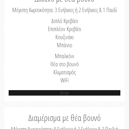
Μέγιστη Χωριτικότητα: 3 Ενήλικες ή 2 Ενήλικες & 1 Παιδί
Διπλό Κρεβάτι
Επιπλέον Κρεβάτι
Κουζινάκι
Μπάνιο
Μπαλκόνι
Θέα στο βουνό
Κλιματισμός
WiFi
Error
Διαμέρισμα με θέα βουνό