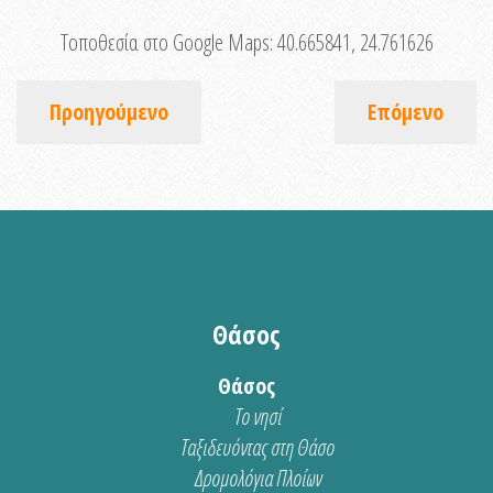
Τοποθεσία στο Google Maps:
40.665841, 24.761626
Προηγούμενο
Επόμενο
Θάσος
Θάσος
Το νησί
Ταξιδευόντας στη Θάσο
Δρομολόγια Πλοίων