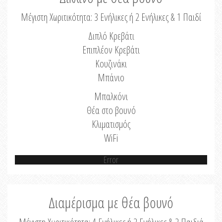
Μέγιστη Χωριτικότητα: 3 Ενήλικες ή 2 Ενήλικες & 1 Παιδί
Διπλό Κρεβάτι
Επιπλέον Κρεβάτι
Κουζινάκι
Μπάνιο
Μπαλκόνι
Θέα στο βουνό
Κλιματισμός
WiFi
Error
Διαμέρισμα με θέα βουνό