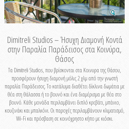
Dimitreli Studios – Ήσυχη Διαμονή Κοντά
στην Παραλία Παράδεισος στα Κοινύρα,
Θάσος
Τα Dimitreli Studios, που βρίσκονται στα Κοινυρα της Θάσου,
προσφέρουν ήσυχη διαμονή μόλις 2 χλμ από την γνωστή
παραλία Παράδεισος. Το κατάλυμα διαθέτει δίκλινα δωμάτια με
θέα στη θάλασσα ή το βουνό και ένα διαμέρισμα με θέα στο
βουνό. Κάθε μονάδα περιλαμβάνει διπλό κρεβάτι, μπάνιο,
κουζινάκι και μπαλκόνι. Οι παροχές περιλαμβάνουν κλιματισμό,
Wi-Fi και πρόσβαση σε κοινόχρηστο κήπο με κιόσκι.