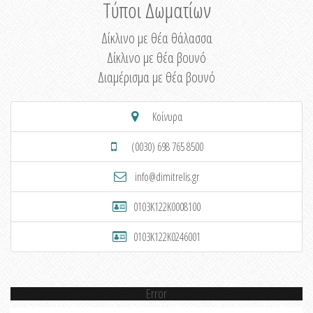
Τύποι Δωματίων
Δίκλινο με θέα θάλασσα
Δίκλινο με θέα βουνό
Διαμέρισμα με θέα βουνό
Κοίνυρα
(0030) 698 765 8500
info@dimitrelis.gr
0103K122K0008100
0103K122K0246001
Error