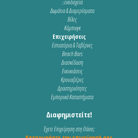
Ξενοδοχεία
Δωμάτια & Διαμερίσματα
Βίλες
Κάμπινγκ
Επιχειρήσεις
Εστιατόρια & Ταβέρνες
Beach Bars
Διασκέδαση
Ενοικιάσεις
Κρουαζιέρες
Δραστηριότητες
Εμπορικά Καταστήματα
Διαφημιστείτε!
Έχετε Επιχείρηση στη Θάσο;
Καταχωρήστε την επιχείρησή σας