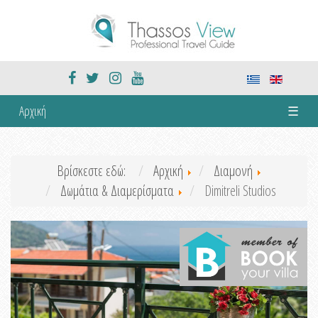
Αρχική
☰
Βρίσκεστε εδώ:
Αρχική
Διαμονή
Δωμάτια & Διαμερίσματα
Dimitreli Studios