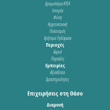
Δρομολόγια ΚΤΕΛ
Ιστορία
Φύση
Αρχιτεκτονική
Πολιτισμός
Χρήσιμα Τηλέφωνα
Περιοχές
Χωριά
Παραλίες
Εμπειρίες
Αξιοθέατα
Δραστηριότητες
Επιχειρήσεις στη Θάσο
Διαμονή