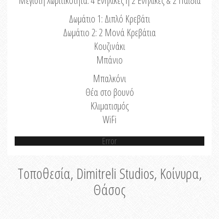
Μέγιστη Χωριτικότητα: 4 Ενήλικες ή 2 Ενήλικες & 2 Παιδιά
Δωμάτιο 1: Διπλό Κρεβάτι
Δωμάτιο 2: 2 Μονά Κρεβάτια
Κουζινάκι
Μπάνιο
Μπαλκόνι
Θέα στο βουνό
Κλιματισμός
WiFi
Error
Τοποθεσία, Dimitreli Studios, Κοίνυρα,
Θάσος