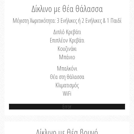
Δίκλινο με θέα θάλασσα
Μέγιστη Χωριτικότητα: 3 Ενήλικες ή 2 Ενήλικες & 1 Παιδί
Διπλό Κρεβάτι
Επιπλέον Κρεβάτι
Κουζινάκι
Μπάνιο
Μπαλκόνι
Θέα στη θάλασσα
Κλιματισμός
WiFi
Error
Δίκλινο με θέα βουνό