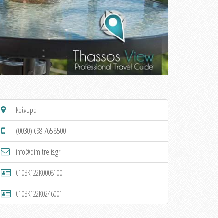
Κοίνυρα
(0030) 698 765 8500
info@dimitrelis.gr
0103K122K0008100
0103K122K0246001