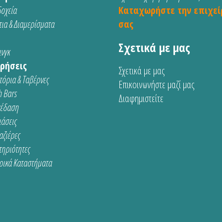
οχεία
Καταχωρήστε την επιχεί
ια & Διαμερίσματα
σας
Σχετικά με μας
νγκ
ρήσεις
Σχετικά με μας
τόρια & Ταβέρνες
Επικοινωνήστε μαζί μας
 Bars
Διαφημιστείτε
κέδαση
ιάσεις
αζιέρες
τηριότητες
ρικά Καταστήματα