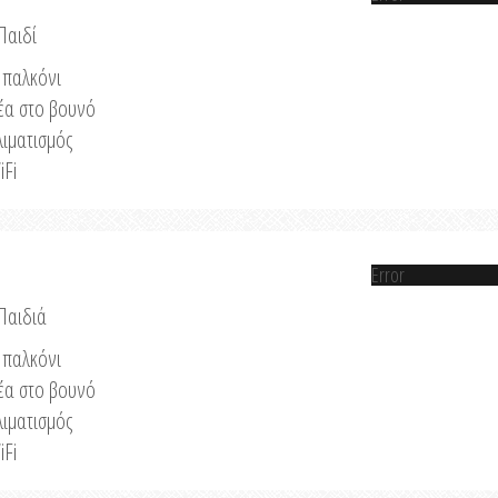
Παιδί
παλκόνι
έα στο βουνό
λιματισμός
iFi
Error
 Παιδιά
παλκόνι
έα στο βουνό
λιματισμός
iFi