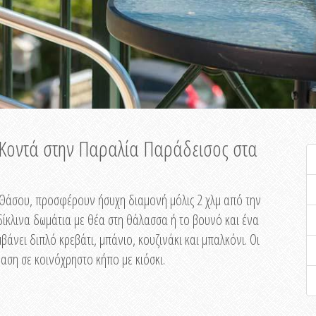
ή Κοντά στην Παραλία Παράδεισος στα
ης Θάσου, προσφέρουν ήσυχη διαμονή μόλις 2 χλμ από την
ίκλινα δωμάτια με θέα στη θάλασσα ή το βουνό και ένα
άνει διπλό κρεβάτι, μπάνιο, κουζινάκι και μπαλκόνι. Οι
αση σε κοινόχρηστο κήπο με κιόσκι.