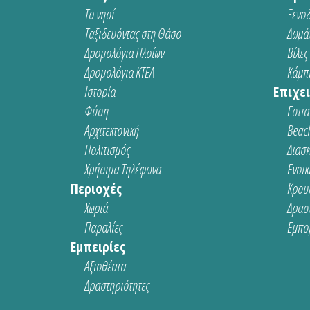
Το νησί
Ξενοδ
Ταξιδευόντας στη Θάσο
Δωμάτ
Δρομολόγια Πλοίων
Βίλες
Δρομολόγια ΚΤΕΛ
Κάμπι
Ιστορία
Επιχει
Φύση
Εστια
Αρχιτεκτονική
Beach
Πολιτισμός
Διασ
Χρήσιμα Τηλέφωνα
Ενοικ
Περιοχές
Κρου
Χωριά
Δρασ
Παραλίες
Εμπο
Εμπειρίες
Αξιοθέατα
Δραστηριότητες