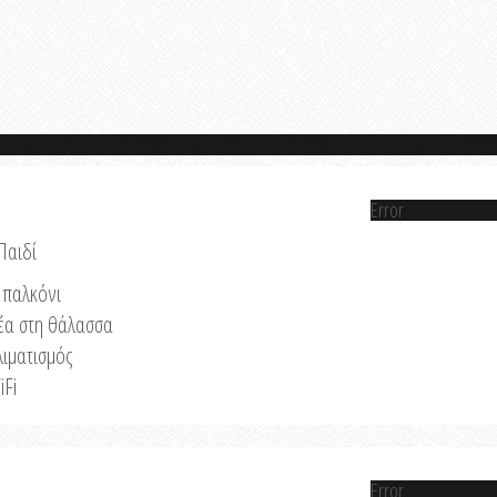
Error
Παιδί
παλκόνι
έα στη θάλασσα
λιματισμός
iFi
Error