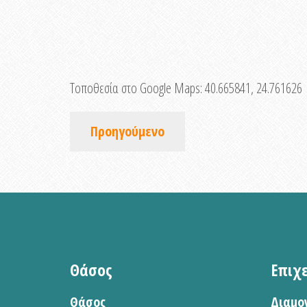
Τοποθεσία στο Google Maps:
40.665841, 24.761626
Προηγούμενο
Θάσος
Επιχ
Θάσος
Διαμο