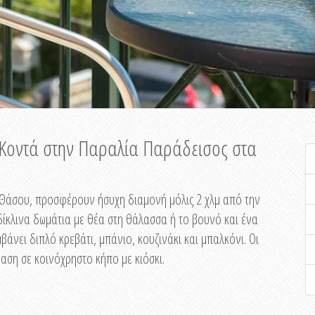
ή Κοντά στην Παραλία Παράδεισος στα
ης Θάσου, προσφέρουν ήσυχη διαμονή μόλις 2 χλμ από την
ίκλινα δωμάτια με θέα στη θάλασσα ή το βουνό και ένα
άνει διπλό κρεβάτι, μπάνιο, κουζινάκι και μπαλκόνι. Οι
αση σε κοινόχρηστο κήπο με κιόσκι.