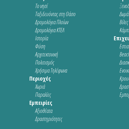
Το νησί
Ξενοδ
Ταξιδευόντας στη Θάσο
Δωμάτ
Δρομολόγια Πλοίων
Βίλες
Δρομολόγια ΚΤΕΛ
Κάμπι
Ιστορία
Επιχει
Φύση
Εστια
Αρχιτεκτονική
Beach
Πολιτισμός
Διασ
Χρήσιμα Τηλέφωνα
Ενοικ
Περιοχές
Κρου
Χωριά
Δρασ
Παραλίες
Εμπο
Εμπειρίες
Αξιοθέατα
Δραστηριότητες