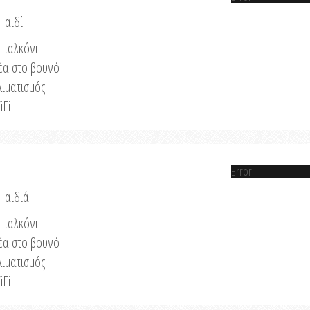
Παιδί
παλκόνι
έα στο βουνό
λιματισμός
iFi
Error
 Παιδιά
παλκόνι
έα στο βουνό
λιματισμός
iFi