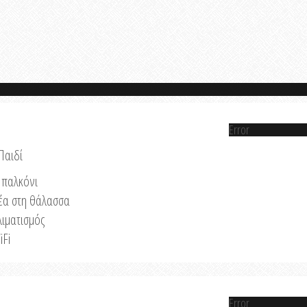
Error
Παιδί
παλκόνι
έα στη θάλασσα
λιματισμός
iFi
Error