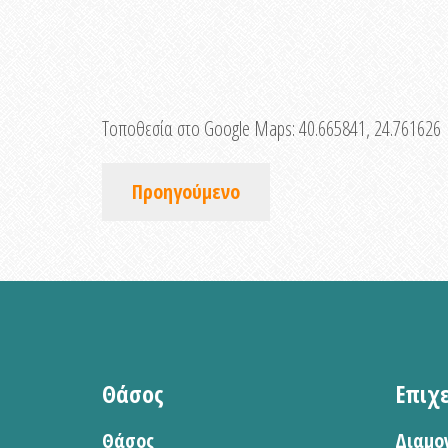
Τοποθεσία στο Google Maps:
40.665841, 24.761626
Προηγούμενο
Θάσος
Επιχ
Θάσος
Διαμο