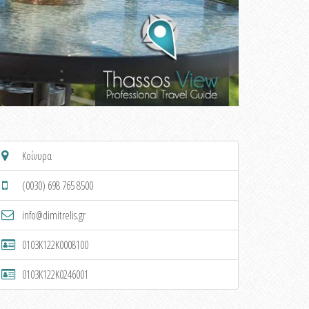
Κοίνυρα
(0030) 698 765 8500
info@dimitrelis.gr
0103K122K0008100
0103K122K0246001