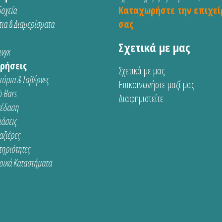
οχεία
Καταχωρήστε την επιχεί
ια & Διαμερίσματα
σας
Σχετικά με μας
νγκ
ρήσεις
Σχετικά με μας
τόρια & Ταβέρνες
Επικοινωνήστε μαζί μας
 Bars
Διαφημιστείτε
κέδαση
ιάσεις
αζιέρες
τηριότητες
ρικά Καταστήματα