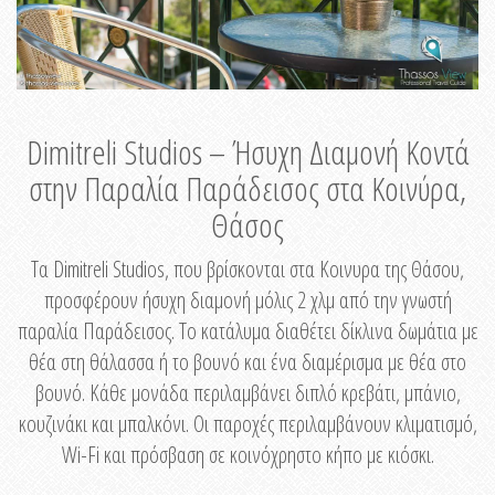
Dimitreli Studios – Ήσυχη Διαμονή Κοντά
στην Παραλία Παράδεισος στα Κοινύρα,
Θάσος
Τα Dimitreli Studios, που βρίσκονται στα Κοινυρα της Θάσου,
προσφέρουν ήσυχη διαμονή μόλις 2 χλμ από την γνωστή
παραλία Παράδεισος. Το κατάλυμα διαθέτει δίκλινα δωμάτια με
θέα στη θάλασσα ή το βουνό και ένα διαμέρισμα με θέα στο
βουνό. Κάθε μονάδα περιλαμβάνει διπλό κρεβάτι, μπάνιο,
κουζινάκι και μπαλκόνι. Οι παροχές περιλαμβάνουν κλιματισμό,
Wi-Fi και πρόσβαση σε κοινόχρηστο κήπο με κιόσκι.