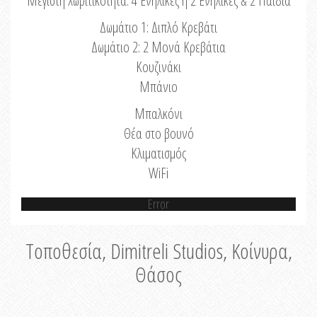
Μέγιστη Χωριτικότητα: 4 Ενήλικες ή 2 Ενήλικες & 2 Παιδιά
Δωμάτιο 1: Διπλό Κρεβάτι
Δωμάτιο 2: 2 Μονά Κρεβάτια
Κουζινάκι
Μπάνιο
Μπαλκόνι
Θέα στο βουνό
Κλιματισμός
WiFi
Error
Τοποθεσία, Dimitreli Studios, Κοίνυρα,
Θάσος