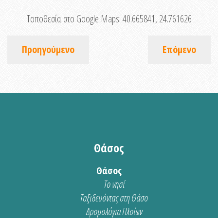
Τοποθεσία στο Google Maps:
40.665841, 24.761626
Προηγούμενο
Επόμενο
Θάσος
Θάσος
Το νησί
Ταξιδευόντας στη Θάσο
Δρομολόγια Πλοίων