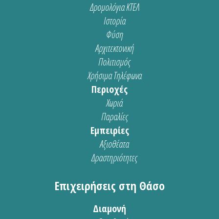
Δρομολόγια ΚΤΕΛ
Ιστορία
Φύση
Αρχιτεκτονική
Πολιτισμός
Χρήσιμα Τηλέφωνα
Περιοχές
Χωριά
Παραλίες
Εμπειρίες
Αξιοθέατα
Δραστηριότητες
Επιχειρήσεις στη Θάσο
Διαμονή