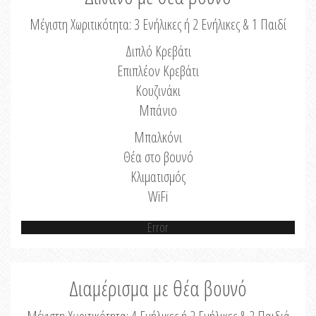
Μέγιστη Χωριτικότητα: 3 Ενήλικες ή 2 Ενήλικες & 1 Παιδί
Διπλό Κρεβάτι
Επιπλέον Κρεβάτι
Κουζινάκι
Μπάνιο
Μπαλκόνι
Θέα στο βουνό
Κλιματισμός
WiFi
Error
Διαμέρισμα με θέα βουνό