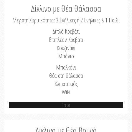
Δίκλινο με θέα θάλασσα
Μέγιστη Χωριτικότητα: 3 Ενήλικες ή 2 Ενήλικες & 1 Παιδί
Διπλό Κρεβάτι
Επιπλέον Κρεβάτι
Κουζινάκι
Μπάνιο
Μπαλκόνι
Θέα στη θάλασσα
Κλιματισμός
WiFi
Error
Δίκλινο με θέα βουνό