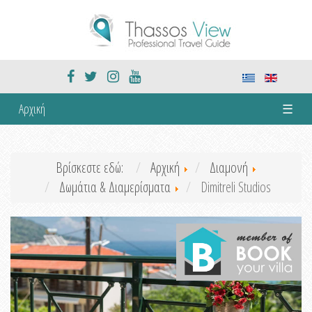
Αρχική
☰
Βρίσκεστε εδώ:
Αρχική
Διαμονή
Δωμάτια & Διαμερίσματα
Dimitreli Studios