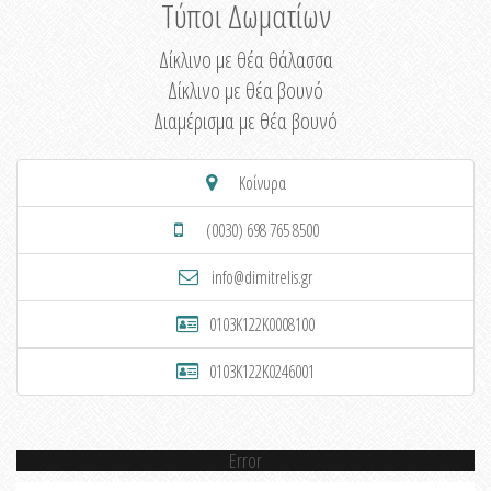
Τύποι Δωματίων
Δίκλινο με θέα θάλασσα
Δίκλινο με θέα βουνό
Διαμέρισμα με θέα βουνό
Κοίνυρα
(0030) 698 765 8500
info@dimitrelis.gr
0103K122K0008100
0103K122K0246001
Error