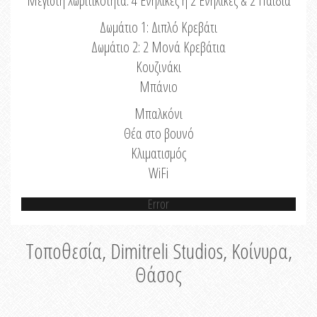
Μέγιστη Χωριτικότητα: 4 Ενήλικες ή 2 Ενήλικες & 2 Παιδιά
Δωμάτιο 1: Διπλό Κρεβάτι
Δωμάτιο 2: 2 Μονά Κρεβάτια
Κουζινάκι
Μπάνιο
Μπαλκόνι
Θέα στο βουνό
Κλιματισμός
WiFi
Error
Τοποθεσία, Dimitreli Studios, Κοίνυρα,
Θάσος