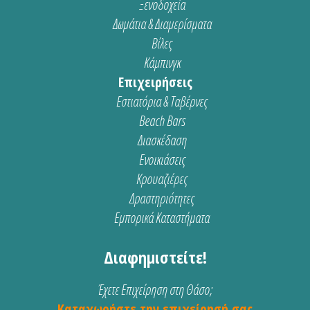
Ξενοδοχεία
Δωμάτια & Διαμερίσματα
Βίλες
Κάμπινγκ
Επιχειρήσεις
Εστιατόρια & Ταβέρνες
Beach Bars
Διασκέδαση
Ενοικιάσεις
Κρουαζιέρες
Δραστηριότητες
Εμπορικά Καταστήματα
Διαφημιστείτε!
Έχετε Επιχείρηση στη Θάσο;
Καταχωρήστε την επιχείρησή σας