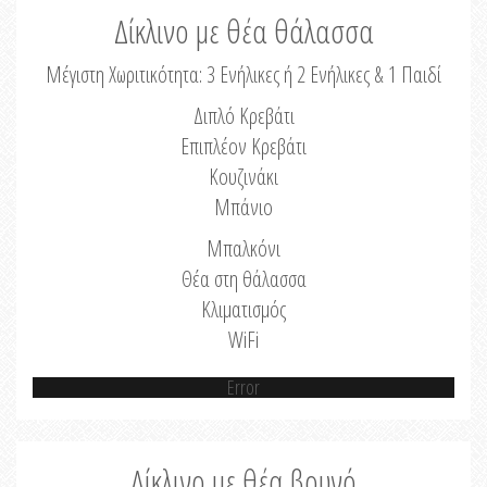
Δίκλινο με θέα θάλασσα
Μέγιστη Χωριτικότητα: 3 Ενήλικες ή 2 Ενήλικες & 1 Παιδί
Διπλό Κρεβάτι
Επιπλέον Κρεβάτι
Κουζινάκι
Μπάνιο
Μπαλκόνι
Θέα στη θάλασσα
Κλιματισμός
WiFi
Error
Δίκλινο με θέα βουνό