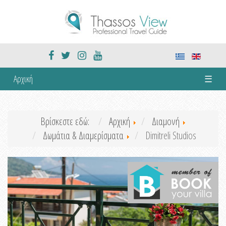
Αρχική
☰
Βρίσκεστε εδώ:
Αρχική
Διαμονή
Δωμάτια & Διαμερίσματα
Dimitreli Studios