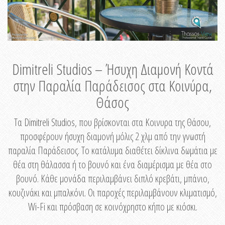
Dimitreli Studios – Ήσυχη Διαμονή Κοντά
στην Παραλία Παράδεισος στα Κοινύρα,
Θάσος
Τα Dimitreli Studios, που βρίσκονται στα Κοινυρα της Θάσου,
προσφέρουν ήσυχη διαμονή μόλις 2 χλμ από την γνωστή
παραλία Παράδεισος. Το κατάλυμα διαθέτει δίκλινα δωμάτια με
θέα στη θάλασσα ή το βουνό και ένα διαμέρισμα με θέα στο
βουνό. Κάθε μονάδα περιλαμβάνει διπλό κρεβάτι, μπάνιο,
κουζινάκι και μπαλκόνι. Οι παροχές περιλαμβάνουν κλιματισμό,
Wi-Fi και πρόσβαση σε κοινόχρηστο κήπο με κιόσκι.