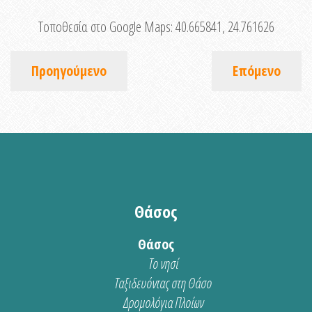
Τοποθεσία στο Google Maps:
40.665841, 24.761626
Προηγούμενο
Επόμενο
Θάσος
Θάσος
Το νησί
Ταξιδευόντας στη Θάσο
Δρομολόγια Πλοίων