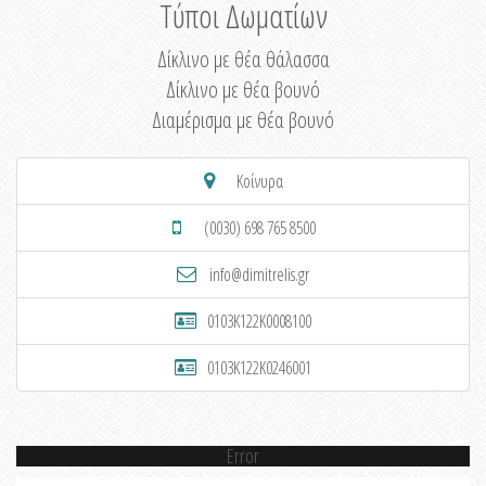
Τύποι Δωματίων
Δίκλινο με θέα θάλασσα
Δίκλινο με θέα βουνό
Διαμέρισμα με θέα βουνό
Κοίνυρα
(0030) 698 765 8500
info@dimitrelis.gr
0103K122K0008100
0103K122K0246001
Error