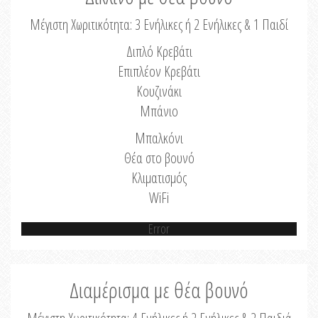
Μέγιστη Χωριτικότητα: 3 Ενήλικες ή 2 Ενήλικες & 1 Παιδί
Διπλό Κρεβάτι
Επιπλέον Κρεβάτι
Κουζινάκι
Μπάνιο
Μπαλκόνι
Θέα στο βουνό
Κλιματισμός
WiFi
Error
Διαμέρισμα με θέα βουνό