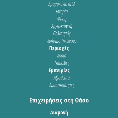
Δρομολόγια ΚΤΕΛ
Ιστορία
Φύση
Αρχιτεκτονική
Πολιτισμός
Χρήσιμα Τηλέφωνα
Περιοχές
Χωριά
Παραλίες
Εμπειρίες
Αξιοθέατα
Δραστηριότητες
Επιχειρήσεις στη Θάσο
Διαμονή