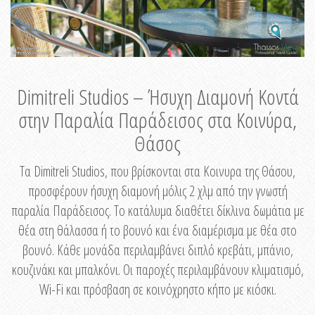
Dimitreli Studios – Ήσυχη Διαμονή Κοντά
στην Παραλία Παράδεισος στα Κοινύρα,
Θάσος
Τα Dimitreli Studios, που βρίσκονται στα Κοινυρα της Θάσου,
προσφέρουν ήσυχη διαμονή μόλις 2 χλμ από την γνωστή
παραλία Παράδεισος. Το κατάλυμα διαθέτει δίκλινα δωμάτια με
θέα στη θάλασσα ή το βουνό και ένα διαμέρισμα με θέα στο
βουνό. Κάθε μονάδα περιλαμβάνει διπλό κρεβάτι, μπάνιο,
κουζινάκι και μπαλκόνι. Οι παροχές περιλαμβάνουν κλιματισμό,
Wi-Fi και πρόσβαση σε κοινόχρηστο κήπο με κιόσκι.