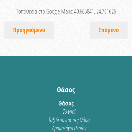
Τοποθεσία στο Google Maps:
40.665841, 24.761626
Προηγούμενο
Επόμενο
Θάσος
Θάσος
Το νησί
Ταξιδευόντας στη Θάσο
Δρομολόγια Πλοίων