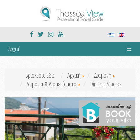
Αρχική
☰
Βρίσκεστε εδώ:
Αρχική
Διαμονή
Δωμάτια & Διαμερίσματα
Dimitreli Studios