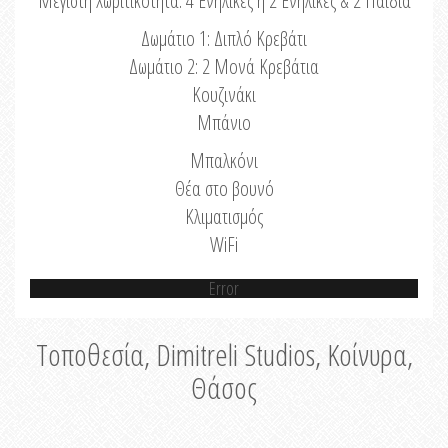
Μέγιστη Χωριτικότητα: 4 Ενήλικες ή 2 Ενήλικες & 2 Παιδιά
Δωμάτιο 1: Διπλό Κρεβάτι
Δωμάτιο 2: 2 Μονά Κρεβάτια
Κουζινάκι
Μπάνιο
Μπαλκόνι
Θέα στο βουνό
Κλιματισμός
WiFi
Error
Τοποθεσία, Dimitreli Studios, Κοίνυρα,
Θάσος