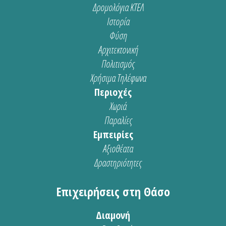
Δρομολόγια ΚΤΕΛ
Ιστορία
Φύση
Αρχιτεκτονική
Πολιτισμός
Χρήσιμα Τηλέφωνα
Περιοχές
Χωριά
Παραλίες
Εμπειρίες
Αξιοθέατα
Δραστηριότητες
Επιχειρήσεις στη Θάσο
Διαμονή