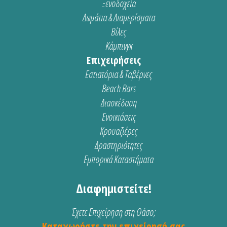
Ξενοδοχεία
Δωμάτια & Διαμερίσματα
Βίλες
Κάμπινγκ
Επιχειρήσεις
Εστιατόρια & Ταβέρνες
Beach Bars
Διασκέδαση
Ενοικιάσεις
Κρουαζιέρες
Δραστηριότητες
Εμπορικά Καταστήματα
Διαφημιστείτε!
Έχετε Επιχείρηση στη Θάσο;
Καταχωρήστε την επιχείρησή σας