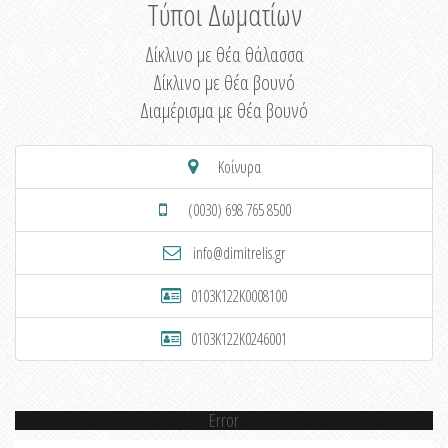
Τύποι Δωματίων
Δίκλινο με θέα θάλασσα
Δίκλινο με θέα βουνό
Διαμέρισμα με θέα βουνό
Κοίνυρα
(0030) 698 765 8500
info@dimitrelis.gr
0103K122K0008100
0103K122K0246001
Error