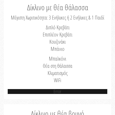
Δίκλινο με θέα θάλασσα
Μέγιστη Χωριτικότητα: 3 Ενήλικες ή 2 Ενήλικες & 1 Παιδί
Διπλό Κρεβάτι
Επιπλέον Κρεβάτι
Κουζινάκι
Μπάνιο
Μπαλκόνι
Θέα στη θάλασσα
Κλιματισμός
WiFi
Error
Δίκλινο με θέα βουνό