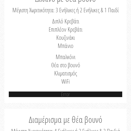
Μέγιστη Χωριτικότητα: 3 Ενήλικες ή 2 Ενήλικες & 1 Παιδί
Διπλό Κρεβάτι
Επιπλέον Κρεβάτι
Κουζινάκι
Μπάνιο
Μπαλκόνι
Θέα στο βουνό
Κλιματισμός
WiFi
Error
Διαμέρισμα με θέα βουνό