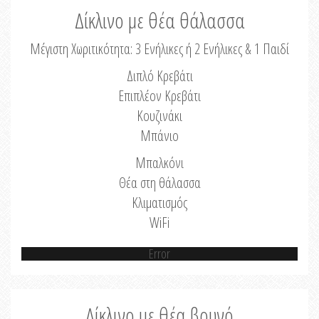
Δίκλινο με θέα θάλασσα
Μέγιστη Χωριτικότητα: 3 Ενήλικες ή 2 Ενήλικες & 1 Παιδί
Διπλό Κρεβάτι
Επιπλέον Κρεβάτι
Κουζινάκι
Μπάνιο
Μπαλκόνι
Θέα στη θάλασσα
Κλιματισμός
WiFi
Error
Δίκλινο με θέα βουνό