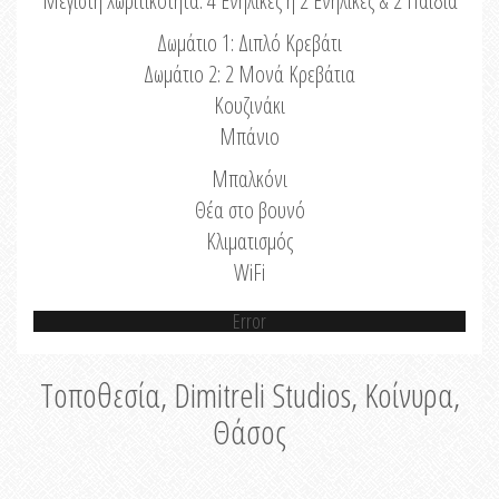
Μέγιστη Χωριτικότητα: 4 Ενήλικες ή 2 Ενήλικες & 2 Παιδιά
Δωμάτιο 1: Διπλό Κρεβάτι
Δωμάτιο 2: 2 Μονά Κρεβάτια
Κουζινάκι
Μπάνιο
Μπαλκόνι
Θέα στο βουνό
Κλιματισμός
WiFi
Error
Τοποθεσία, Dimitreli Studios, Κοίνυρα,
Θάσος