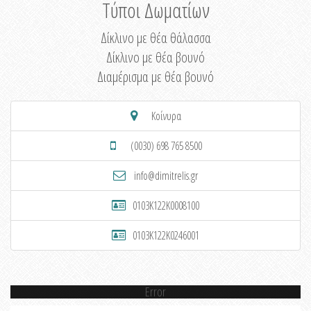
Τύποι Δωματίων
Δίκλινο με θέα θάλασσα
Δίκλινο με θέα βουνό
Διαμέρισμα με θέα βουνό
Κοίνυρα
(0030) 698 765 8500
info@dimitrelis.gr
0103K122K0008100
0103K122K0246001
Error