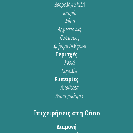
Δρομολόγια ΚΤΕΛ
Ιστορία
Φύση
Αρχιτεκτονική
Πολιτισμός
Χρήσιμα Τηλέφωνα
Περιοχές
Χωριά
Παραλίες
Εμπειρίες
Αξιοθέατα
Δραστηριότητες
Επιχειρήσεις στη Θάσο
Διαμονή