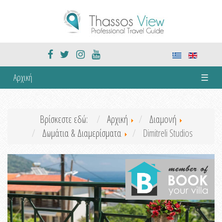
Αρχική
☰
Βρίσκεστε εδώ:
Αρχική
Διαμονή
Δωμάτια & Διαμερίσματα
Dimitreli Studios