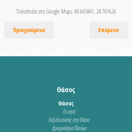
Τοποθεσία στο Google Maps:
40.665841, 24.761626
Προηγούμενο
Επόμενο
Θάσος
Θάσος
Το νησί
Ταξιδευόντας στη Θάσο
Δρομολόγια Πλοίων