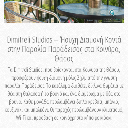
Dimitreli Studios – Ήσυχη Διαμονή Κοντά
στην Παραλία Παράδεισος στα Κοινύρα,
Θάσος
Τα Dimitreli Studios, που βρίσκονται στα Κοινυρα της Θάσου,
προσφέρουν ήσυχη διαμονή μόλις 2 χλμ από την γνωστή
παραλία Παράδεισος. Το κατάλυμα διαθέτει δίκλινα δωμάτια με
θέα στη θάλασσα ή το βουνό και ένα διαμέρισμα με θέα στο
βουνό. Κάθε μονάδα περιλαμβάνει διπλό κρεβάτι, μπάνιο,
κουζινάκι και μπαλκόνι. Οι παροχές περιλαμβάνουν κλιματισμό,
Wi-Fi και πρόσβαση σε κοινόχρηστο κήπο με κιόσκι.