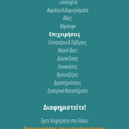
Ξενοδοχεία
Δωμάτια & Διαμερίσματα
Βίλες
Κάμπινγκ
Επιχειρήσεις
Εστιατόρια & Ταβέρνες
Beach Bars
Διασκέδαση
Ενοικιάσεις
Κρουαζιέρες
Δραστηριότητες
Εμπορικά Καταστήματα
Διαφημιστείτε!
Έχετε Επιχείρηση στη Θάσο;
Καταχωρήστε την επιχείρησή σας