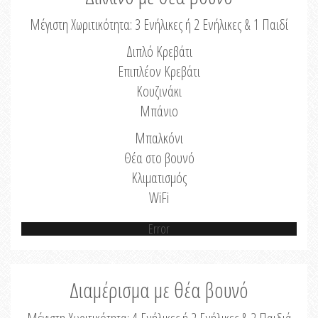
Μέγιστη Χωριτικότητα: 3 Ενήλικες ή 2 Ενήλικες & 1 Παιδί
Διπλό Κρεβάτι
Επιπλέον Κρεβάτι
Κουζινάκι
Μπάνιο
Μπαλκόνι
Θέα στο βουνό
Κλιματισμός
WiFi
Error
Διαμέρισμα με θέα βουνό