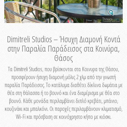
Dimitreli Studios – Ήσυχη Διαμονή Κοντά
στην Παραλία Παράδεισος στα Κοινύρα,
Θάσος
Τα Dimitreli Studios, που βρίσκονται στα Κοινυρα της Θάσου,
προσφέρουν ήσυχη διαμονή μόλις 2 χλμ από την γνωστή
παραλία Παράδεισος. Το κατάλυμα διαθέτει δίκλινα δωμάτια με
θέα στη θάλασσα ή το βουνό και ένα διαμέρισμα με θέα στο
βουνό. Κάθε μονάδα περιλαμβάνει διπλό κρεβάτι, μπάνιο,
κουζινάκι και μπαλκόνι. Οι παροχές περιλαμβάνουν κλιματισμό,
Wi-Fi και πρόσβαση σε κοινόχρηστο κήπο με κιόσκι.