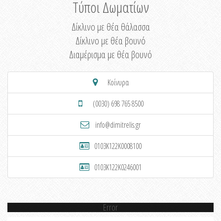
Τύποι Δωματίων
Δίκλινο με θέα θάλασσα
Δίκλινο με θέα βουνό
Διαμέρισμα με θέα βουνό
Κοίνυρα
(0030) 698 765 8500
info@dimitrelis.gr
0103K122K0008100
0103K122K0246001
Error