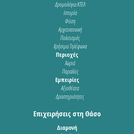
Δρομολόγια ΚΤΕΛ
Ιστορία
Φύση
Αρχιτεκτονική
Πολιτισμός
Χρήσιμα Τηλέφωνα
Περιοχές
Χωριά
Παραλίες
Εμπειρίες
Αξιοθέατα
Δραστηριότητες
Επιχειρήσεις στη Θάσο
Διαμονή