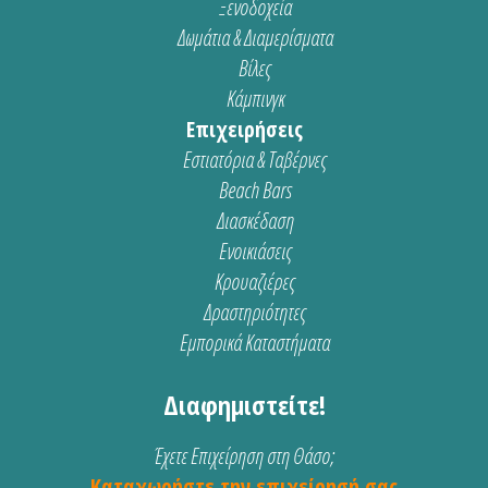
Ξενοδοχεία
Δωμάτια & Διαμερίσματα
Βίλες
Κάμπινγκ
Επιχειρήσεις
Εστιατόρια & Ταβέρνες
Beach Bars
Διασκέδαση
Ενοικιάσεις
Κρουαζιέρες
Δραστηριότητες
Εμπορικά Καταστήματα
Διαφημιστείτε!
Έχετε Επιχείρηση στη Θάσο;
Καταχωρήστε την επιχείρησή σας