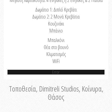
Μέγιστη Χωριτικότητα: 4 Ενήλικες ή 2 Ενήλικες & 2 Παιδιά
Δωμάτιο 1: Διπλό Κρεβάτι
Δωμάτιο 2: 2 Μονά Κρεβάτια
Κουζινάκι
Μπάνιο
Μπαλκόνι
Θέα στο βουνό
Κλιματισμός
WiFi
Error
Τοποθεσία, Dimitreli Studios, Κοίνυρα,
Θάσος