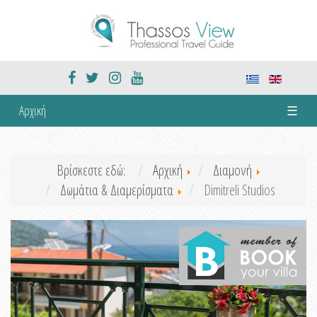
Αρχική
☰
Βρίσκεστε εδώ:
Αρχική
Διαμονή
Δωμάτια & Διαμερίσματα
Dimitreli Studios