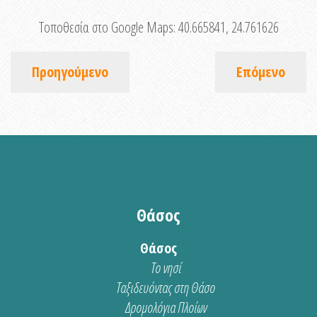
Τοποθεσία στο Google Maps:
40.665841, 24.761626
Προηγούμενο
Επόμενο
Θάσος
Θάσος
Το νησί
Ταξιδευόντας στη Θάσο
Δρομολόγια Πλοίων