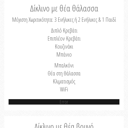
Δίκλινο με θέα θάλασσα
Μέγιστη Χωριτικότητα: 3 Ενήλικες ή 2 Ενήλικες & 1 Παιδί
Διπλό Κρεβάτι
Επιπλέον Κρεβάτι
Κουζινάκι
Μπάνιο
Μπαλκόνι
Θέα στη θάλασσα
Κλιματισμός
WiFi
Error
Δίκλινο με θέα βουνό