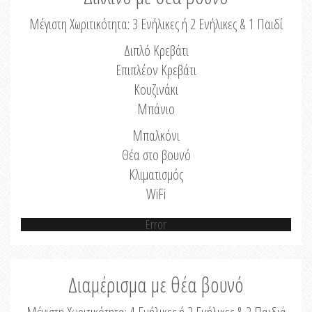
Μέγιστη Χωριτικότητα: 3 Ενήλικες ή 2 Ενήλικες & 1 Παιδί
Διπλό Κρεβάτι
Επιπλέον Κρεβάτι
Κουζινάκι
Μπάνιο
Μπαλκόνι
Θέα στο βουνό
Κλιματισμός
WiFi
Error
Διαμέρισμα με θέα βουνό