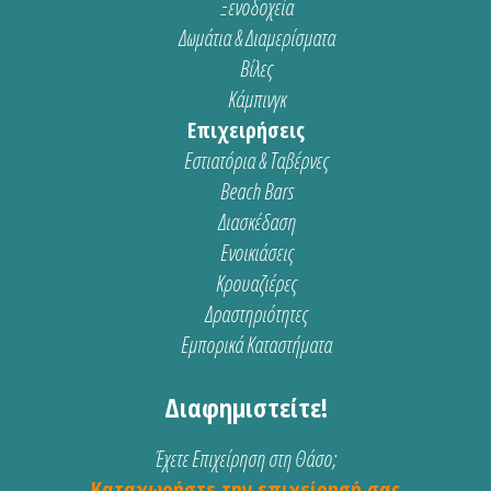
Ξενοδοχεία
Δωμάτια & Διαμερίσματα
Βίλες
Κάμπινγκ
Επιχειρήσεις
Εστιατόρια & Ταβέρνες
Beach Bars
Διασκέδαση
Ενοικιάσεις
Κρουαζιέρες
Δραστηριότητες
Εμπορικά Καταστήματα
Διαφημιστείτε!
Έχετε Επιχείρηση στη Θάσο;
Καταχωρήστε την επιχείρησή σας