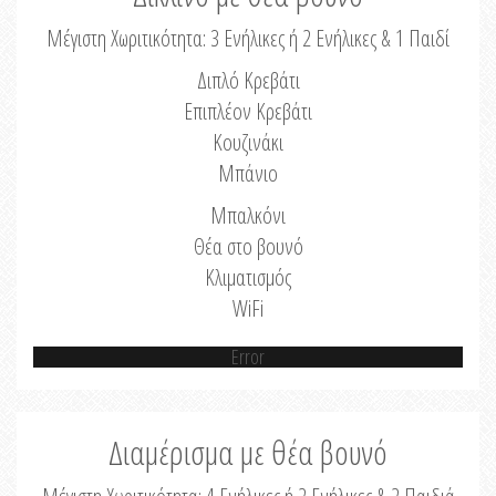
Μέγιστη Χωριτικότητα: 3 Ενήλικες ή 2 Ενήλικες & 1 Παιδί
Διπλό Κρεβάτι
Επιπλέον Κρεβάτι
Κουζινάκι
Μπάνιο
Μπαλκόνι
Θέα στο βουνό
Κλιματισμός
WiFi
Error
Διαμέρισμα με θέα βουνό