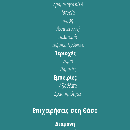
Δρομολόγια ΚΤΕΛ
Ιστορία
Φύση
Αρχιτεκτονική
Πολιτισμός
Χρήσιμα Τηλέφωνα
Περιοχές
Χωριά
Παραλίες
Εμπειρίες
Αξιοθέατα
Δραστηριότητες
Επιχειρήσεις στη Θάσο
Διαμονή