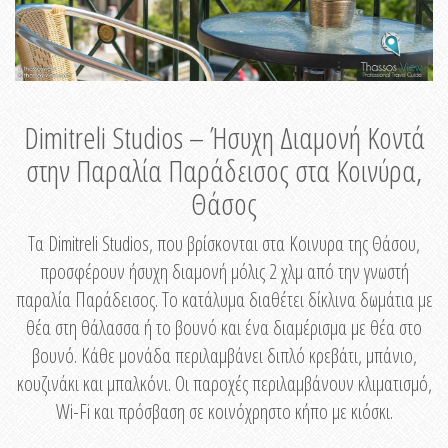
Dimitreli Studios – Ήσυχη Διαμονή Κοντά
στην Παραλία Παράδεισος στα Κοινύρα,
Θάσος
Τα Dimitreli Studios, που βρίσκονται στα Κοινυρα της Θάσου,
προσφέρουν ήσυχη διαμονή μόλις 2 χλμ από την γνωστή
παραλία Παράδεισος. Το κατάλυμα διαθέτει δίκλινα δωμάτια με
θέα στη θάλασσα ή το βουνό και ένα διαμέρισμα με θέα στο
βουνό. Κάθε μονάδα περιλαμβάνει διπλό κρεβάτι, μπάνιο,
κουζινάκι και μπαλκόνι. Οι παροχές περιλαμβάνουν κλιματισμό,
Wi-Fi και πρόσβαση σε κοινόχρηστο κήπο με κιόσκι.