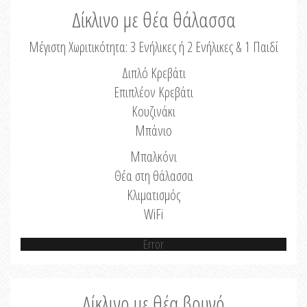
Δίκλινο με θέα θάλασσα
Μέγιστη Χωριτικότητα: 3 Ενήλικες ή 2 Ενήλικες & 1 Παιδί
Διπλό Κρεβάτι
Επιπλέον Κρεβάτι
Κουζινάκι
Μπάνιο
Μπαλκόνι
Θέα στη θάλασσα
Κλιματισμός
WiFi
Error
Δίκλινο με θέα βουνό