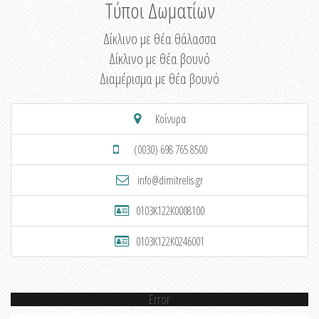
Τύποι Δωματίων
Δίκλινο με θέα θάλασσα
Δίκλινο με θέα βουνό
Διαμέρισμα με θέα βουνό
Κοίνυρα
(0030) 698 765 8500
info@dimitrelis.gr
0103K122K0008100
0103K122K0246001
Error