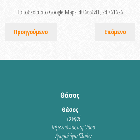
Τοποθεσία στο Google Maps:
40.665841, 24.761626
Προηγούμενο
Επόμενο
Θάσος
Θάσος
Το νησί
Ταξιδευόντας στη Θάσο
Δρομολόγια Πλοίων