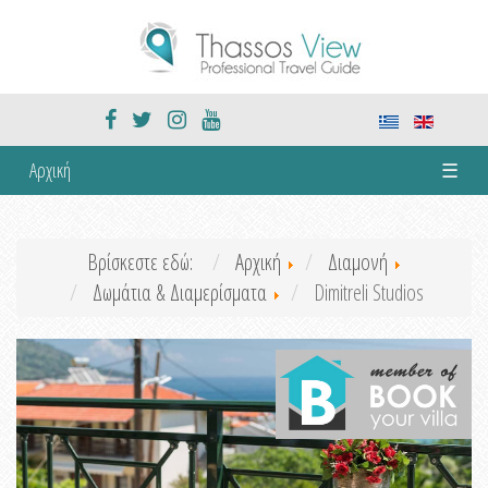
Αρχική
☰
Βρίσκεστε εδώ:
Αρχική
Διαμονή
Δωμάτια & Διαμερίσματα
Dimitreli Studios