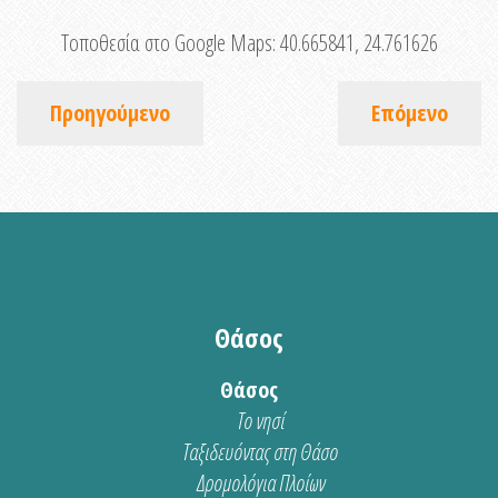
Τοποθεσία στο Google Maps:
40.665841, 24.761626
Προηγούμενο
Επόμενο
Θάσος
Θάσος
Το νησί
Ταξιδευόντας στη Θάσο
Δρομολόγια Πλοίων