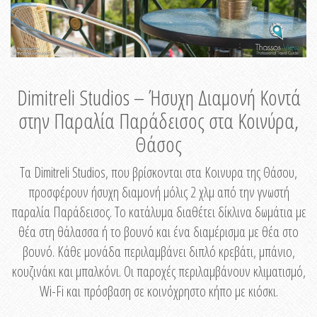
Dimitreli Studios – Ήσυχη Διαμονή Κοντά
στην Παραλία Παράδεισος στα Κοινύρα,
Θάσος
Τα Dimitreli Studios, που βρίσκονται στα Κοινυρα της Θάσου,
προσφέρουν ήσυχη διαμονή μόλις 2 χλμ από την γνωστή
παραλία Παράδεισος. Το κατάλυμα διαθέτει δίκλινα δωμάτια με
θέα στη θάλασσα ή το βουνό και ένα διαμέρισμα με θέα στο
βουνό. Κάθε μονάδα περιλαμβάνει διπλό κρεβάτι, μπάνιο,
κουζινάκι και μπαλκόνι. Οι παροχές περιλαμβάνουν κλιματισμό,
Wi-Fi και πρόσβαση σε κοινόχρηστο κήπο με κιόσκι.