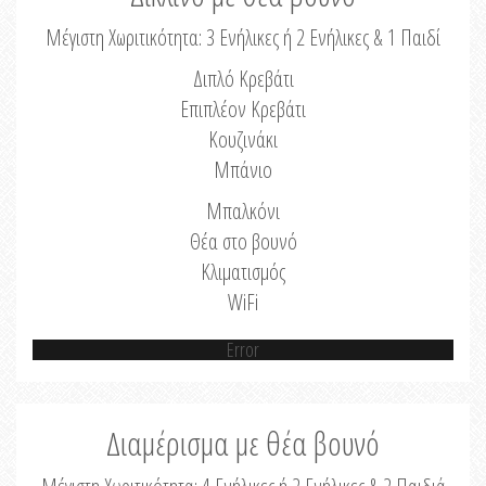
Μέγιστη Χωριτικότητα: 3 Ενήλικες ή 2 Ενήλικες & 1 Παιδί
Διπλό Κρεβάτι
Επιπλέον Κρεβάτι
Κουζινάκι
Μπάνιο
Μπαλκόνι
Θέα στο βουνό
Κλιματισμός
WiFi
Error
Διαμέρισμα με θέα βουνό