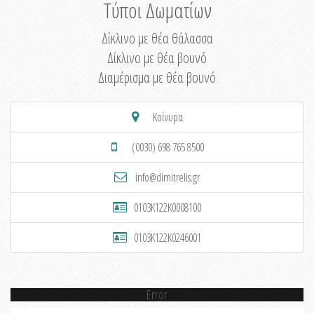
Τύποι Δωματίων
Δίκλινο με θέα θάλασσα
Δίκλινο με θέα βουνό
Διαμέρισμα με θέα βουνό
Κοίνυρα
(0030) 698 765 8500
info@dimitrelis.gr
0103K122K0008100
0103K122K0246001
Error