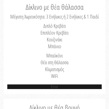
Δίκλινο με θέα θάλασσα
Μέγιστη Χωριτικότητα: 3 Ενήλικες ή 2 Ενήλικες & 1 Παιδί
Διπλό Κρεβάτι
Επιπλέον Κρεβάτι
Κουζινάκι
Μπάνιο
Μπαλκόνι
Θέα στη θάλασσα
Κλιματισμός
WiFi
Error
Δίκλινο με θέα βουνό