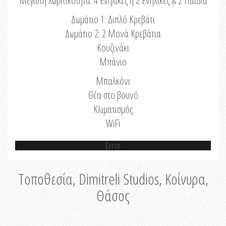
Μέγιστη Χωριτικότητα: 4 Ενήλικες ή 2 Ενήλικες & 2 Παιδιά
Δωμάτιο 1: Διπλό Κρεβάτι
Δωμάτιο 2: 2 Μονά Κρεβάτια
Κουζινάκι
Μπάνιο
Μπαλκόνι
Θέα στο βουνό
Κλιματισμός
WiFi
Error
Τοποθεσία, Dimitreli Studios, Κοίνυρα,
Θάσος