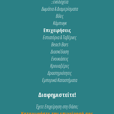
Ξενοδοχεία
Δωμάτια & Διαμερίσματα
Βίλες
Κάμπινγκ
Επιχειρήσεις
Εστιατόρια & Ταβέρνες
Beach Bars
Διασκέδαση
Ενοικιάσεις
Κρουαζιέρες
Δραστηριότητες
Εμπορικά Καταστήματα
Διαφημιστείτε!
Έχετε Επιχείρηση στη Θάσο;
Καταχωρήστε την επιχείρησή σας