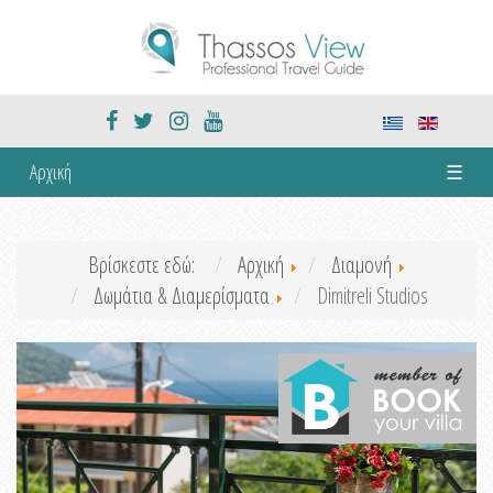
Αρχική
☰
Βρίσκεστε εδώ:
Αρχική
Διαμονή
Δωμάτια & Διαμερίσματα
Dimitreli Studios