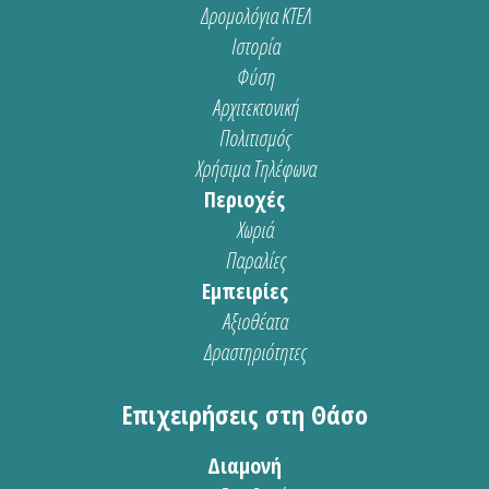
Δρομολόγια ΚΤΕΛ
Ιστορία
Φύση
Αρχιτεκτονική
Πολιτισμός
Χρήσιμα Τηλέφωνα
Περιοχές
Χωριά
Παραλίες
Εμπειρίες
Αξιοθέατα
Δραστηριότητες
Επιχειρήσεις στη Θάσο
Διαμονή