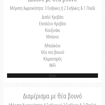
Μέγιστη Χωριτικότητα: 3 Ενήλικες ή 2 Ενήλικες & 1 Παιδί
Διπλό Κρεβάτι
Επιπλέον Κρεβάτι
Κουζινάκι
Μπάνιο
Μπαλκόνι
Θέα στο βουνό
Κλιματισμός
WiFi
Error
Διαμέρισμα με θέα βουνό