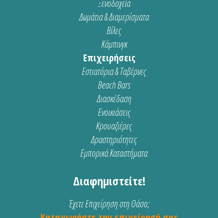
Ξενοδοχεία
Δωμάτια & Διαμερίσματα
Βίλες
Κάμπινγκ
Επιχειρήσεις
Εστιατόρια & Ταβέρνες
Beach Bars
Διασκέδαση
Ενοικιάσεις
Κρουαζιέρες
Δραστηριότητες
Εμπορικά Καταστήματα
Διαφημιστείτε!
Έχετε Επιχείρηση στη Θάσο;
Καταχωρήστε την επιχείρησή σας