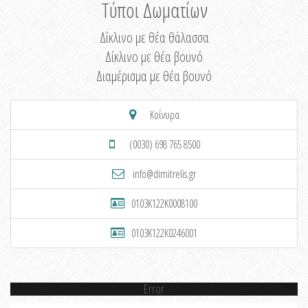
Τύποι Δωματίων
Δίκλινο με θέα θάλασσα
Δίκλινο με θέα βουνό
Διαμέρισμα με θέα βουνό
Κοίνυρα
(0030) 698 765 8500
info@dimitrelis.gr
0103K122K0008100
0103K122K0246001
Error