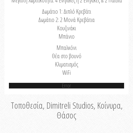
Μέγιστη Χωριτικότητα: 4 Ενήλικες ή 2 Ενήλικες & 2 Παιδιά
Δωμάτιο 1: Διπλό Κρεβάτι
Δωμάτιο 2: 2 Μονά Κρεβάτια
Κουζινάκι
Μπάνιο
Μπαλκόνι
Θέα στο βουνό
Κλιματισμός
WiFi
Error
Τοποθεσία, Dimitreli Studios, Κοίνυρα,
Θάσος