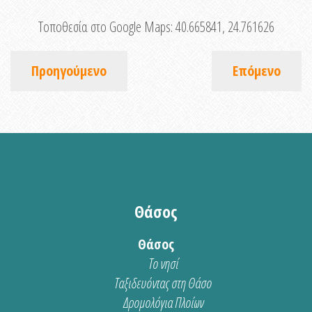
Τοποθεσία στο Google Maps:
40.665841, 24.761626
Προηγούμενο
Επόμενο
Θάσος
Θάσος
Το νησί
Ταξιδευόντας στη Θάσο
Δρομολόγια Πλοίων