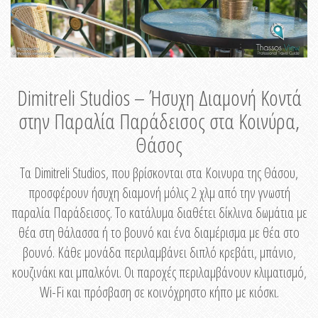
Dimitreli Studios – Ήσυχη Διαμονή Κοντά
στην Παραλία Παράδεισος στα Κοινύρα,
Θάσος
Τα Dimitreli Studios, που βρίσκονται στα Κοινυρα της Θάσου,
προσφέρουν ήσυχη διαμονή μόλις 2 χλμ από την γνωστή
παραλία Παράδεισος. Το κατάλυμα διαθέτει δίκλινα δωμάτια με
θέα στη θάλασσα ή το βουνό και ένα διαμέρισμα με θέα στο
βουνό. Κάθε μονάδα περιλαμβάνει διπλό κρεβάτι, μπάνιο,
κουζινάκι και μπαλκόνι. Οι παροχές περιλαμβάνουν κλιματισμό,
Wi-Fi και πρόσβαση σε κοινόχρηστο κήπο με κιόσκι.