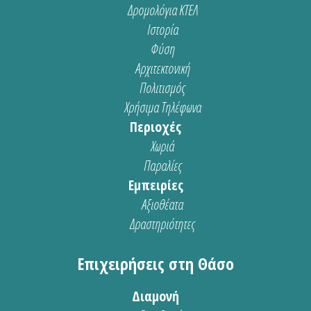
Δρομολόγια ΚΤΕΛ
Ιστορία
Φύση
Αρχιτεκτονική
Πολιτισμός
Χρήσιμα Τηλέφωνα
Περιοχές
Χωριά
Παραλίες
Εμπειρίες
Αξιοθέατα
Δραστηριότητες
Επιχειρήσεις στη Θάσο
Διαμονή