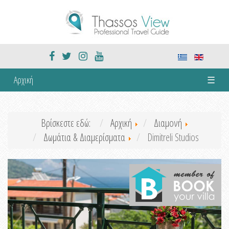
Αρχική
☰
Βρίσκεστε εδώ:
Αρχική
Διαμονή
Δωμάτια & Διαμερίσματα
Dimitreli Studios