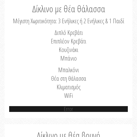
Δίκλινο με θέα θάλασσα
Μέγιστη Χωριτικότητα: 3 Ενήλικες ή 2 Ενήλικες & 1 Παιδί
Διπλό Κρεβάτι
Επιπλέον Κρεβάτι
Κουζινάκι
Μπάνιο
Μπαλκόνι
Θέα στη θάλασσα
Κλιματισμός
WiFi
Error
Δίκλινο με θέα βουνό