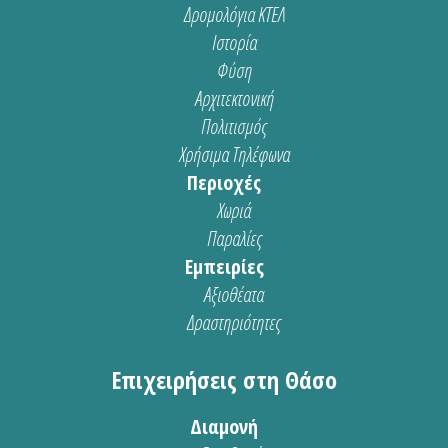
Δρομολόγια ΚΤΕΛ
Ιστορία
Φύση
Αρχιτεκτονική
Πολιτισμός
Χρήσιμα Τηλέφωνα
Περιοχές
Χωριά
Παραλίες
Εμπειρίες
Αξιοθέατα
Δραστηριότητες
Επιχειρήσεις στη Θάσο
Διαμονή