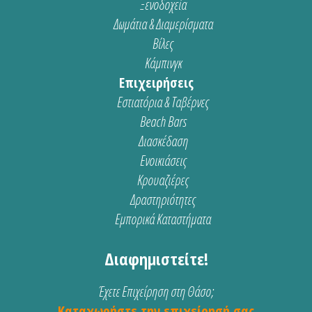
Ξενοδοχεία
Δωμάτια & Διαμερίσματα
Βίλες
Κάμπινγκ
Επιχειρήσεις
Εστιατόρια & Ταβέρνες
Beach Bars
Διασκέδαση
Ενοικιάσεις
Κρουαζιέρες
Δραστηριότητες
Εμπορικά Καταστήματα
Διαφημιστείτε!
Έχετε Επιχείρηση στη Θάσο;
Καταχωρήστε την επιχείρησή σας