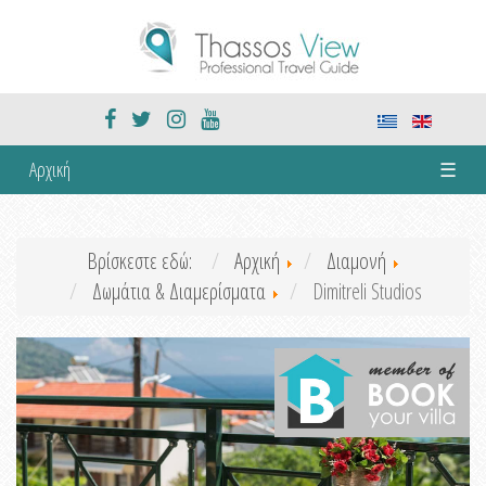
Αρχική
☰
Βρίσκεστε εδώ:
Αρχική
Διαμονή
Δωμάτια & Διαμερίσματα
Dimitreli Studios