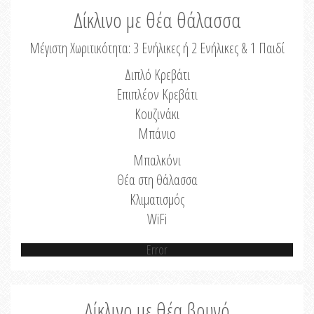
Δίκλινο με θέα θάλασσα
Μέγιστη Χωριτικότητα: 3 Ενήλικες ή 2 Ενήλικες & 1 Παιδί
Διπλό Κρεβάτι
Επιπλέον Κρεβάτι
Κουζινάκι
Μπάνιο
Μπαλκόνι
Θέα στη θάλασσα
Κλιματισμός
WiFi
Error
Δίκλινο με θέα βουνό