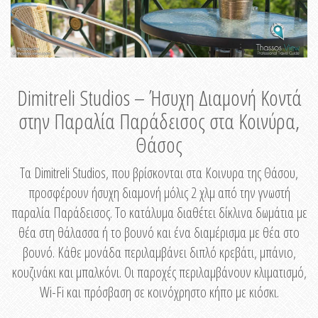
Dimitreli Studios – Ήσυχη Διαμονή Κοντά
στην Παραλία Παράδεισος στα Κοινύρα,
Θάσος
Τα Dimitreli Studios, που βρίσκονται στα Κοινυρα της Θάσου,
προσφέρουν ήσυχη διαμονή μόλις 2 χλμ από την γνωστή
παραλία Παράδεισος. Το κατάλυμα διαθέτει δίκλινα δωμάτια με
θέα στη θάλασσα ή το βουνό και ένα διαμέρισμα με θέα στο
βουνό. Κάθε μονάδα περιλαμβάνει διπλό κρεβάτι, μπάνιο,
κουζινάκι και μπαλκόνι. Οι παροχές περιλαμβάνουν κλιματισμό,
Wi-Fi και πρόσβαση σε κοινόχρηστο κήπο με κιόσκι.