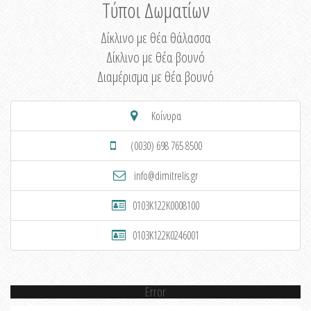
Τύποι Δωματίων
Δίκλινο με θέα θάλασσα
Δίκλινο με θέα βουνό
Διαμέρισμα με θέα βουνό
Κοίνυρα
(0030) 698 765 8500
info@dimitrelis.gr
0103K122K0008100
0103K122K0246001
Error