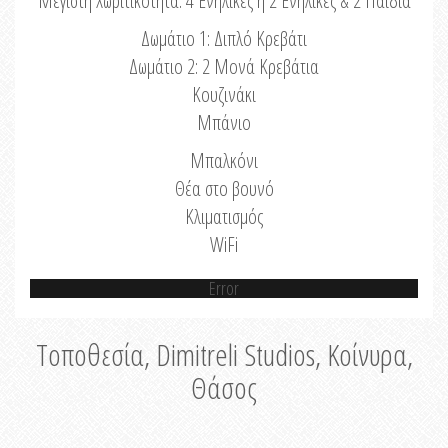
Μέγιστη Χωριτικότητα: 4 Ενήλικες ή 2 Ενήλικες & 2 Παιδιά
Δωμάτιο 1: Διπλό Κρεβάτι
Δωμάτιο 2: 2 Μονά Κρεβάτια
Κουζινάκι
Μπάνιο
Μπαλκόνι
Θέα στο βουνό
Κλιματισμός
WiFi
Error
Τοποθεσία, Dimitreli Studios, Κοίνυρα,
Θάσος