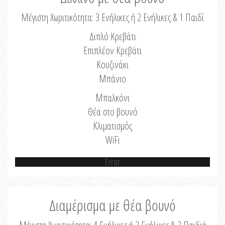
Μέγιστη Χωριτικότητα: 3 Ενήλικες ή 2 Ενήλικες & 1 Παιδί
Διπλό Κρεβάτι
Επιπλέον Κρεβάτι
Κουζινάκι
Μπάνιο
Μπαλκόνι
Θέα στο βουνό
Κλιματισμός
WiFi
Error
Διαμέρισμα με θέα βουνό