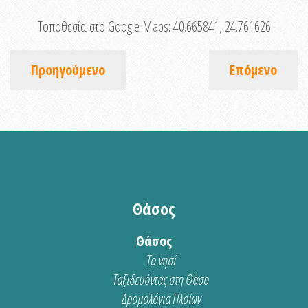
Τοποθεσία στο Google Maps:
40.665841, 24.761626
Προηγούμενο
Επόμενο
Θάσος
Θάσος
Το νησί
Ταξιδευόντας στη Θάσο
Δρομολόγια Πλοίων