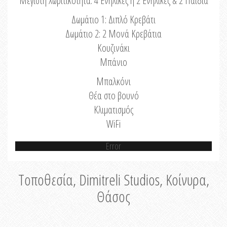
Μέγιστη Χωριτικότητα: 4 Ενήλικες ή 2 Ενήλικες & 2 Παιδιά
Δωμάτιο 1: Διπλό Κρεβάτι
Δωμάτιο 2: 2 Μονά Κρεβάτια
Κουζινάκι
Μπάνιο
Μπαλκόνι
Θέα στο βουνό
Κλιματισμός
WiFi
Error
Τοποθεσία, Dimitreli Studios, Κοίνυρα,
Θάσος