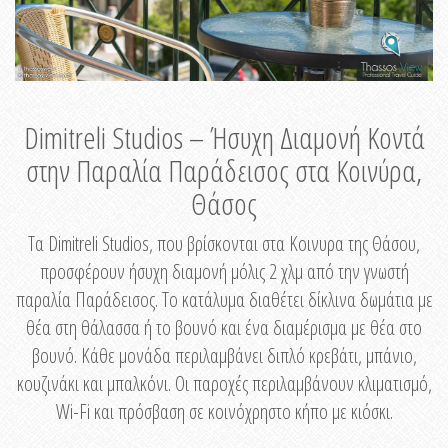
Dimitreli Studios – Ήσυχη Διαμονή Κοντά
στην Παραλία Παράδεισος στα Κοινύρα,
Θάσος
Τα Dimitreli Studios, που βρίσκονται στα Κοινυρα της Θάσου,
προσφέρουν ήσυχη διαμονή μόλις 2 χλμ από την γνωστή
παραλία Παράδεισος. Το κατάλυμα διαθέτει δίκλινα δωμάτια με
θέα στη θάλασσα ή το βουνό και ένα διαμέρισμα με θέα στο
βουνό. Κάθε μονάδα περιλαμβάνει διπλό κρεβάτι, μπάνιο,
κουζινάκι και μπαλκόνι. Οι παροχές περιλαμβάνουν κλιματισμό,
Wi-Fi και πρόσβαση σε κοινόχρηστο κήπο με κιόσκι.