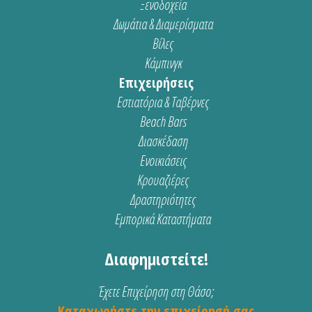
Ξενοδοχεία
Δωμάτια & Διαμερίσματα
Βίλες
Κάμπινγκ
Επιχειρήσεις
Εστιατόρια & Ταβέρνες
Beach Bars
Διασκέδαση
Ενοικιάσεις
Κρουαζιέρες
Δραστηριότητες
Εμπορικά Καταστήματα
Διαφημιστείτε!
Έχετε Επιχείρηση στη Θάσο;
Καταχωρήστε την επιχείρησή σας