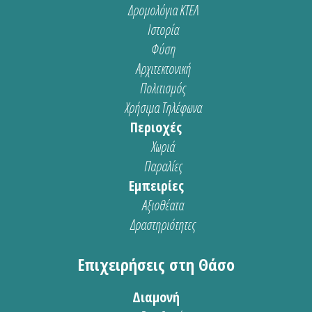
Δρομολόγια ΚΤΕΛ
Ιστορία
Φύση
Αρχιτεκτονική
Πολιτισμός
Χρήσιμα Τηλέφωνα
Περιοχές
Χωριά
Παραλίες
Εμπειρίες
Αξιοθέατα
Δραστηριότητες
Επιχειρήσεις στη Θάσο
Διαμονή