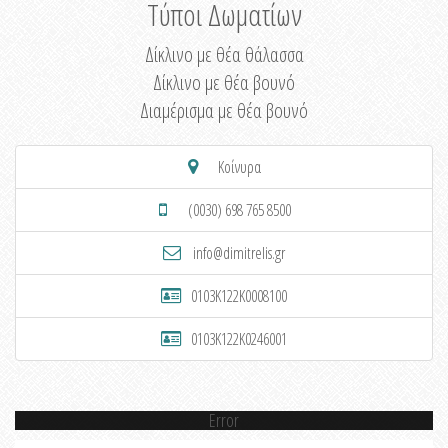
Τύποι Δωματίων
Δίκλινο με θέα θάλασσα
Δίκλινο με θέα βουνό
Διαμέρισμα με θέα βουνό
Κοίνυρα
(0030) 698 765 8500
info@dimitrelis.gr
0103K122K0008100
0103K122K0246001
Error