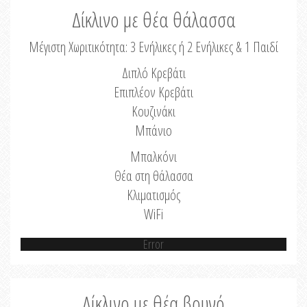
Δίκλινο με θέα θάλασσα
Μέγιστη Χωριτικότητα: 3 Ενήλικες ή 2 Ενήλικες & 1 Παιδί
Διπλό Κρεβάτι
Επιπλέον Κρεβάτι
Κουζινάκι
Μπάνιο
Μπαλκόνι
Θέα στη θάλασσα
Κλιματισμός
WiFi
Error
Δίκλινο με θέα βουνό