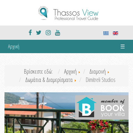
Αρχική
☰
Βρίσκεστε εδώ:
Αρχική
Διαμονή
Δωμάτια & Διαμερίσματα
Dimitreli Studios