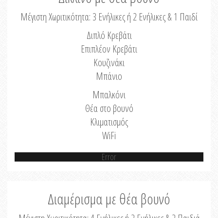
Μέγιστη Χωριτικότητα: 3 Ενήλικες ή 2 Ενήλικες & 1 Παιδί
Διπλό Κρεβάτι
Επιπλέον Κρεβάτι
Κουζινάκι
Μπάνιο
Μπαλκόνι
Θέα στο βουνό
Κλιματισμός
WiFi
Error
Διαμέρισμα με θέα βουνό