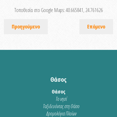
Τοποθεσία στο Google Maps:
40.665841, 24.761626
Προηγούμενο
Επόμενο
Θάσος
Θάσος
Το νησί
Ταξιδευόντας στη Θάσο
Δρομολόγια Πλοίων