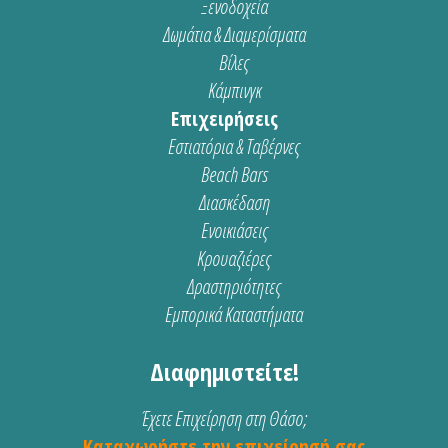
Ξενοδοχεία
Δωμάτια & Διαμερίσματα
Βίλες
Κάμπινγκ
Επιχειρήσεις
Εστιατόρια & Ταβέρνες
Beach Bars
Διασκέδαση
Ενοικιάσεις
Κρουαζιέρες
Δραστηριότητες
Εμπορικά Καταστήματα
Διαφημιστείτε!
Έχετε Επιχείρηση στη Θάσο;
Καταχωρήστε την επιχείρησή σας