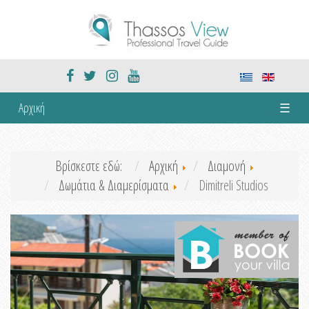
Αρχική
☰
Βρίσκεστε εδώ:
Αρχική
Διαμονή
Δωμάτια & Διαμερίσματα
Dimitreli Studios