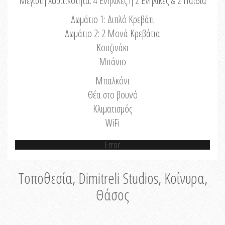
Μέγιστη Χωριτικότητα: 4 Ενήλικες ή 2 Ενήλικες & 2 Παιδιά
Δωμάτιο 1: Διπλό Κρεβάτι
Δωμάτιο 2: 2 Μονά Κρεβάτια
Κουζινάκι
Μπάνιο
Μπαλκόνι
Θέα στο βουνό
Κλιματισμός
WiFi
Error
Τοποθεσία, Dimitreli Studios, Κοίνυρα,
Θάσος