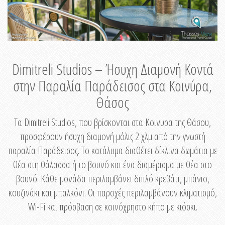
Dimitreli Studios – Ήσυχη Διαμονή Κοντά
στην Παραλία Παράδεισος στα Κοινύρα,
Θάσος
Τα Dimitreli Studios, που βρίσκονται στα Κοινυρα της Θάσου,
προσφέρουν ήσυχη διαμονή μόλις 2 χλμ από την γνωστή
παραλία Παράδεισος. Το κατάλυμα διαθέτει δίκλινα δωμάτια με
θέα στη θάλασσα ή το βουνό και ένα διαμέρισμα με θέα στο
βουνό. Κάθε μονάδα περιλαμβάνει διπλό κρεβάτι, μπάνιο,
κουζινάκι και μπαλκόνι. Οι παροχές περιλαμβάνουν κλιματισμό,
Wi-Fi και πρόσβαση σε κοινόχρηστο κήπο με κιόσκι.