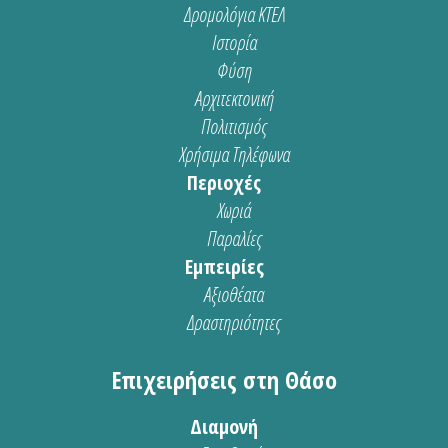
Δρομολόγια ΚΤΕΛ
Ιστορία
Φύση
Αρχιτεκτονική
Πολιτισμός
Χρήσιμα Τηλέφωνα
Περιοχές
Χωριά
Παραλίες
Εμπειρίες
Αξιοθέατα
Δραστηριότητες
Επιχειρήσεις στη Θάσο
Διαμονή