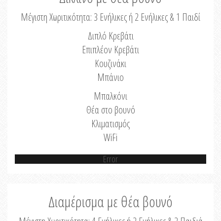
Μέγιστη Χωριτικότητα: 3 Ενήλικες ή 2 Ενήλικες & 1 Παιδί
Διπλό Κρεβάτι
Επιπλέον Κρεβάτι
Κουζινάκι
Μπάνιο
Μπαλκόνι
Θέα στο βουνό
Κλιματισμός
WiFi
Error
Διαμέρισμα με θέα βουνό