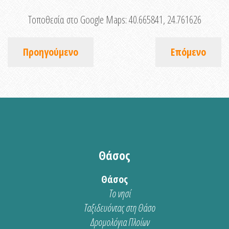
Τοποθεσία στο Google Maps:
40.665841, 24.761626
Προηγούμενο
Επόμενο
Θάσος
Θάσος
Το νησί
Ταξιδευόντας στη Θάσο
Δρομολόγια Πλοίων