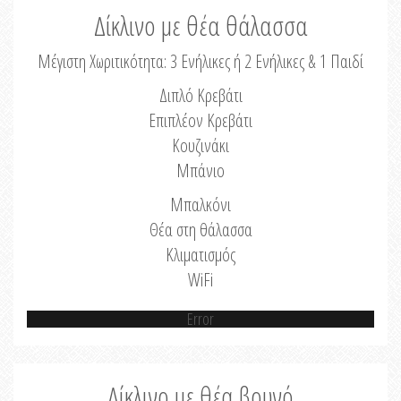
Δίκλινο με θέα θάλασσα
Μέγιστη Χωριτικότητα: 3 Ενήλικες ή 2 Ενήλικες & 1 Παιδί
Διπλό Κρεβάτι
Επιπλέον Κρεβάτι
Κουζινάκι
Μπάνιο
Μπαλκόνι
Θέα στη θάλασσα
Κλιματισμός
WiFi
Error
Δίκλινο με θέα βουνό