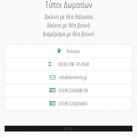
Τύποι Δωματίων
Δίκλινο με θέα θάλασσα
Δίκλινο με θέα βουνό
Διαμέρισμα με θέα βουνό
Κοίνυρα
(0030) 698 765 8500
info@dimitrelis.gr
0103K122K0008100
0103K122K0246001
Error