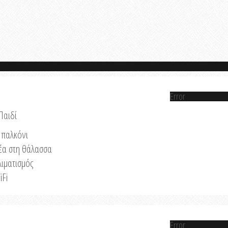
Error
Παιδί
παλκόνι
έα στη θάλασσα
λιματισμός
iFi
Error