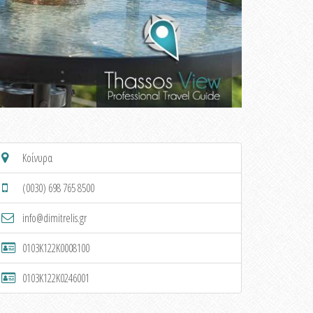
Κοίνυρα
(0030) 698 765 8500
info@dimitrelis.gr
0103K122K0008100
0103K122K0246001