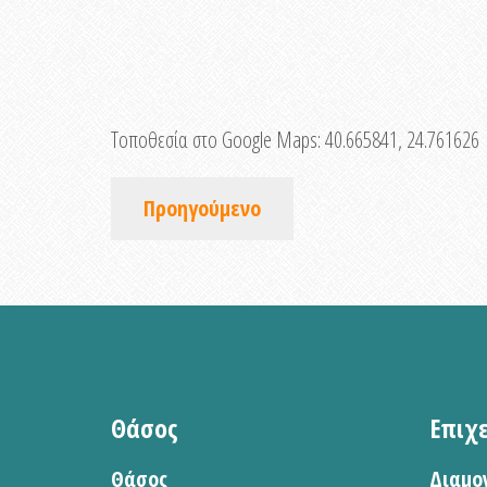
Τοποθεσία στο Google Maps:
40.665841, 24.761626
Προηγούμενο
Θάσος
Επιχ
Θάσος
Διαμο