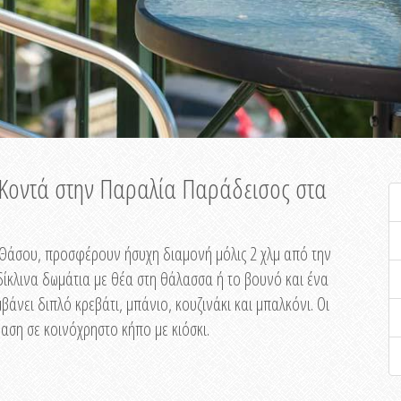
ή Κοντά στην Παραλία Παράδεισος στα
ης Θάσου, προσφέρουν ήσυχη διαμονή μόλις 2 χλμ από την
ίκλινα δωμάτια με θέα στη θάλασσα ή το βουνό και ένα
άνει διπλό κρεβάτι, μπάνιο, κουζινάκι και μπαλκόνι. Οι
αση σε κοινόχρηστο κήπο με κιόσκι.