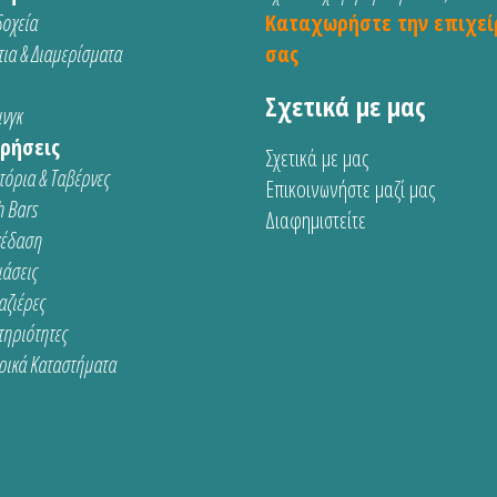
οχεία
Καταχωρήστε την επιχεί
ια & Διαμερίσματα
σας
Σχετικά με μας
νγκ
ρήσεις
Σχετικά με μας
τόρια & Ταβέρνες
Επικοινωνήστε μαζί μας
 Bars
Διαφημιστείτε
κέδαση
ιάσεις
αζιέρες
τηριότητες
ρικά Καταστήματα