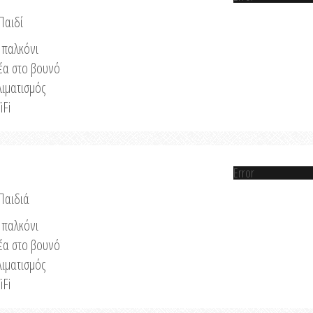
Παιδί
παλκόνι
έα στο βουνό
λιματισμός
iFi
Error
 Παιδιά
παλκόνι
έα στο βουνό
λιματισμός
iFi