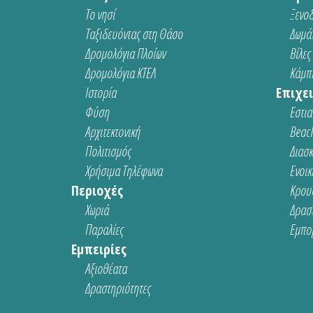
Το νησί
Ξενοδ
Ταξιδευόντας στη Θάσο
Δωμάτ
Δρομολόγια Πλοίων
Βίλες
Δρομολόγια ΚΤΕΛ
Κάμπι
Ιστορία
Επιχει
Φύση
Εστια
Αρχιτεκτονική
Beach
Πολιτισμός
Διασ
Χρήσιμα Τηλέφωνα
Ενοικ
Περιοχές
Κρου
Χωριά
Δρασ
Παραλίες
Εμπο
Εμπειρίες
Αξιοθέατα
Δραστηριότητες