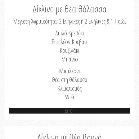
Δίκλινο με θέα θάλασσα
Μέγιστη Χωριτικότητα: 3 Ενήλικες ή 2 Ενήλικες & 1 Παιδί
Διπλό Κρεβάτι
Επιπλέον Κρεβάτι
Κουζινάκι
Μπάνιο
Μπαλκόνι
Θέα στη θάλασσα
Κλιματισμός
WiFi
Error
Δίκλινο με θέα βουνό