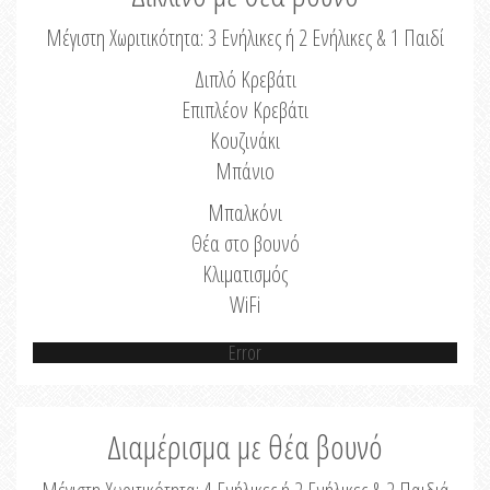
Μέγιστη Χωριτικότητα: 3 Ενήλικες ή 2 Ενήλικες & 1 Παιδί
Διπλό Κρεβάτι
Επιπλέον Κρεβάτι
Κουζινάκι
Μπάνιο
Μπαλκόνι
Θέα στο βουνό
Κλιματισμός
WiFi
Error
Διαμέρισμα με θέα βουνό