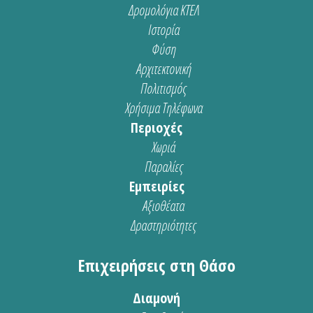
Δρομολόγια ΚΤΕΛ
Ιστορία
Φύση
Αρχιτεκτονική
Πολιτισμός
Χρήσιμα Τηλέφωνα
Περιοχές
Χωριά
Παραλίες
Εμπειρίες
Αξιοθέατα
Δραστηριότητες
Επιχειρήσεις στη Θάσο
Διαμονή