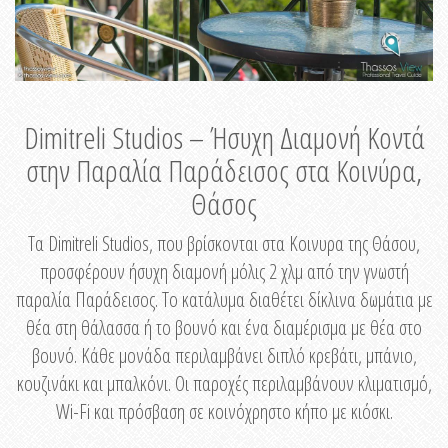
Dimitreli Studios – Ήσυχη Διαμονή Κοντά
στην Παραλία Παράδεισος στα Κοινύρα,
Θάσος
Τα Dimitreli Studios, που βρίσκονται στα Κοινυρα της Θάσου,
προσφέρουν ήσυχη διαμονή μόλις 2 χλμ από την γνωστή
παραλία Παράδεισος. Το κατάλυμα διαθέτει δίκλινα δωμάτια με
θέα στη θάλασσα ή το βουνό και ένα διαμέρισμα με θέα στο
βουνό. Κάθε μονάδα περιλαμβάνει διπλό κρεβάτι, μπάνιο,
κουζινάκι και μπαλκόνι. Οι παροχές περιλαμβάνουν κλιματισμό,
Wi-Fi και πρόσβαση σε κοινόχρηστο κήπο με κιόσκι.