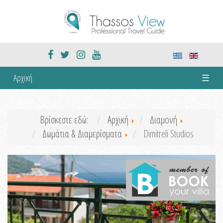
Αρχική
☰
Βρίσκεστε εδώ:
Αρχική
Διαμονή
Δωμάτια & Διαμερίσματα
Dimitreli Studios