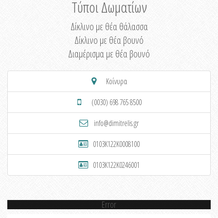
Τύποι Δωματίων
Δίκλινο με θέα θάλασσα
Δίκλινο με θέα βουνό
Διαμέρισμα με θέα βουνό
Κοίνυρα
(0030) 698 765 8500
info@dimitrelis.gr
0103K122K0008100
0103K122K0246001
Error