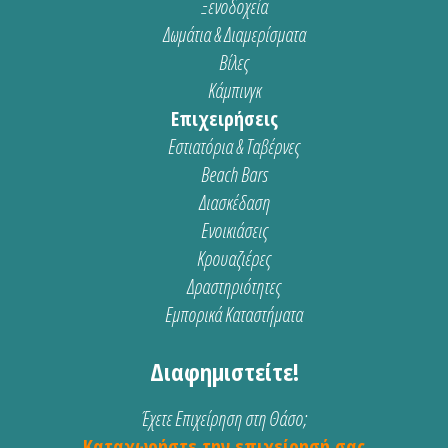
Ξενοδοχεία
Δωμάτια & Διαμερίσματα
Βίλες
Κάμπινγκ
Επιχειρήσεις
Εστιατόρια & Ταβέρνες
Beach Bars
Διασκέδαση
Ενοικιάσεις
Κρουαζιέρες
Δραστηριότητες
Εμπορικά Καταστήματα
Διαφημιστείτε!
Έχετε Επιχείρηση στη Θάσο;
Καταχωρήστε την επιχείρησή σας