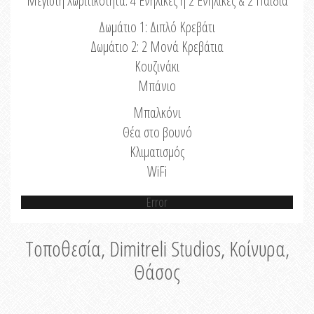
Μέγιστη Χωριτικότητα: 4 Ενήλικες ή 2 Ενήλικες & 2 Παιδιά
Δωμάτιο 1: Διπλό Κρεβάτι
Δωμάτιο 2: 2 Μονά Κρεβάτια
Κουζινάκι
Μπάνιο
Μπαλκόνι
Θέα στο βουνό
Κλιματισμός
WiFi
Error
Τοποθεσία, Dimitreli Studios, Κοίνυρα,
Θάσος