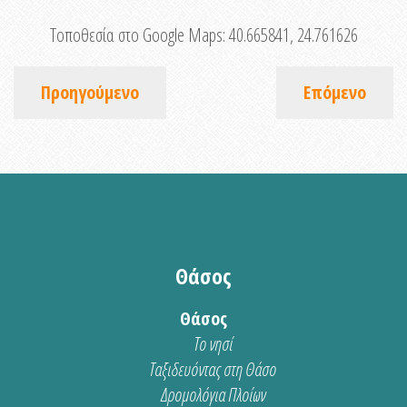
Τοποθεσία στο Google Maps:
40.665841, 24.761626
Προηγούμενο
Επόμενο
Θάσος
Θάσος
Το νησί
Ταξιδευόντας στη Θάσο
Δρομολόγια Πλοίων