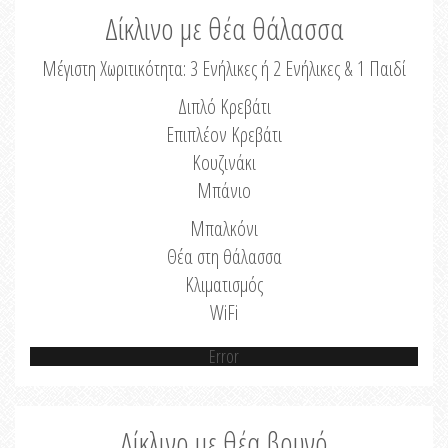
Δίκλινο με θέα θάλασσα
Μέγιστη Χωριτικότητα: 3 Ενήλικες ή 2 Ενήλικες & 1 Παιδί
Διπλό Κρεβάτι
Επιπλέον Κρεβάτι
Κουζινάκι
Μπάνιο
Μπαλκόνι
Θέα στη θάλασσα
Κλιματισμός
WiFi
Error
Δίκλινο με θέα βουνό