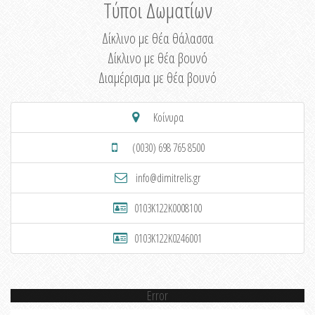
Τύποι Δωματίων
Δίκλινο με θέα θάλασσα
Δίκλινο με θέα βουνό
Διαμέρισμα με θέα βουνό
Κοίνυρα
(0030) 698 765 8500
info@dimitrelis.gr
0103K122K0008100
0103K122K0246001
Error