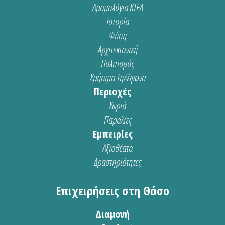
Δρομολόγια ΚΤΕΛ
Ιστορία
Φύση
Αρχιτεκτονική
Πολιτισμός
Χρήσιμα Τηλέφωνα
Περιοχές
Χωριά
Παραλίες
Εμπειρίες
Αξιοθέατα
Δραστηριότητες
Επιχειρήσεις στη Θάσο
Διαμονή