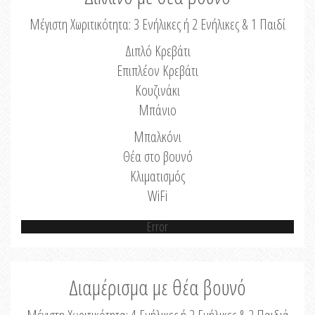
Μέγιστη Χωριτικότητα: 3 Ενήλικες ή 2 Ενήλικες & 1 Παιδί
Διπλό Κρεβάτι
Επιπλέον Κρεβάτι
Κουζινάκι
Μπάνιο
Μπαλκόνι
Θέα στο βουνό
Κλιματισμός
WiFi
Error
Διαμέρισμα με θέα βουνό