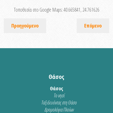
Τοποθεσία στο Google Maps:
40.665841, 24.761626
Προηγούμενο
Επόμενο
Θάσος
Θάσος
Το νησί
Ταξιδευόντας στη Θάσο
Δρομολόγια Πλοίων