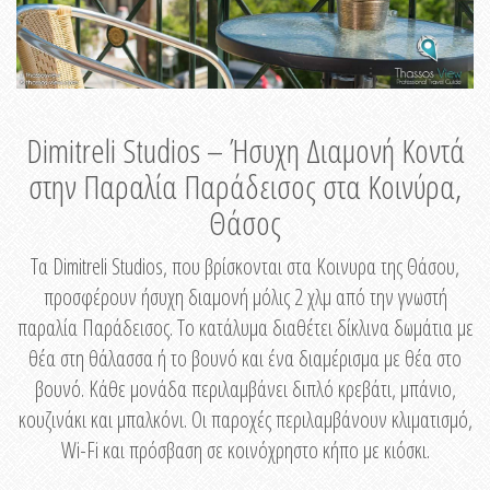
Dimitreli Studios – Ήσυχη Διαμονή Κοντά
στην Παραλία Παράδεισος στα Κοινύρα,
Θάσος
Τα Dimitreli Studios, που βρίσκονται στα Κοινυρα της Θάσου,
προσφέρουν ήσυχη διαμονή μόλις 2 χλμ από την γνωστή
παραλία Παράδεισος. Το κατάλυμα διαθέτει δίκλινα δωμάτια με
θέα στη θάλασσα ή το βουνό και ένα διαμέρισμα με θέα στο
βουνό. Κάθε μονάδα περιλαμβάνει διπλό κρεβάτι, μπάνιο,
κουζινάκι και μπαλκόνι. Οι παροχές περιλαμβάνουν κλιματισμό,
Wi-Fi και πρόσβαση σε κοινόχρηστο κήπο με κιόσκι.