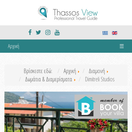
Αρχική
☰
Βρίσκεστε εδώ:
Αρχική
Διαμονή
Δωμάτια & Διαμερίσματα
Dimitreli Studios