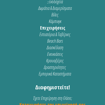
Ξενοδοχεία
Δωμάτια & Διαμερίσματα
Βίλες
Κάμπινγκ
Επιχειρήσεις
Εστιατόρια & Ταβέρνες
Beach Bars
Διασκέδαση
Ενοικιάσεις
Κρουαζιέρες
Δραστηριότητες
Εμπορικά Καταστήματα
Διαφημιστείτε!
Έχετε Επιχείρηση στη Θάσο;
Καταχωρήστε την επιχείρησή σας