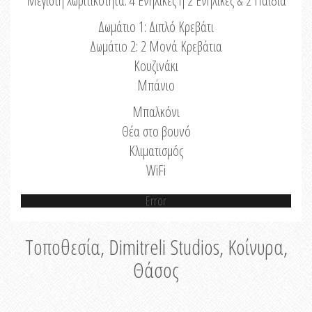
Μέγιστη Χωριτικότητα: 4 Ενήλικες ή 2 Ενήλικες & 2 Παιδιά
Δωμάτιο 1: Διπλό Κρεβάτι
Δωμάτιο 2: 2 Μονά Κρεβάτια
Κουζινάκι
Μπάνιο
Μπαλκόνι
Θέα στο βουνό
Κλιματισμός
WiFi
Error
Τοποθεσία, Dimitreli Studios, Κοίνυρα,
Θάσος