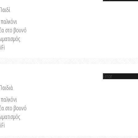
Παιδί
παλκόνι
έα στο βουνό
λιματισμός
iFi
Error
 Παιδιά
παλκόνι
έα στο βουνό
λιματισμός
iFi