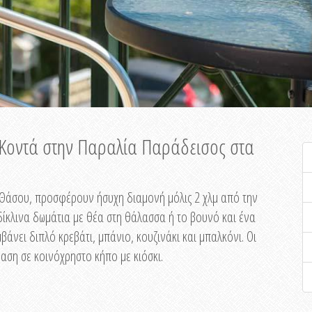
ή Κοντά στην Παραλία Παράδεισος στα
ης Θάσου, προσφέρουν ήσυχη διαμονή μόλις 2 χλμ από την
ίκλινα δωμάτια με θέα στη θάλασσα ή το βουνό και ένα
άνει διπλό κρεβάτι, μπάνιο, κουζινάκι και μπαλκόνι. Οι
αση σε κοινόχρηστο κήπο με κιόσκι.