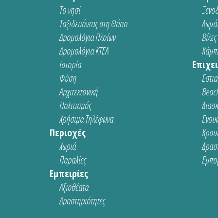
Το νησί
Ξενοδ
Ταξιδευόντας στη Θάσο
Δωμάτ
Δρομολόγια Πλοίων
Βίλες
Δρομολόγια ΚΤΕΛ
Κάμπι
Ιστορία
Επιχει
Φύση
Εστια
Αρχιτεκτονική
Beach
Πολιτισμός
Διασ
Χρήσιμα Τηλέφωνα
Ενοικ
Περιοχές
Κρου
Χωριά
Δρασ
Παραλίες
Εμπο
Εμπειρίες
Αξιοθέατα
Δραστηριότητες