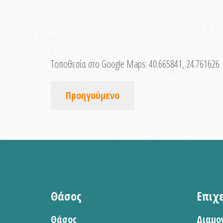
Τοποθεσία στο Google Maps:
40.665841, 24.761626
Προηγούμενο
Θάσος
Επιχ
Θάσος
Διαμο