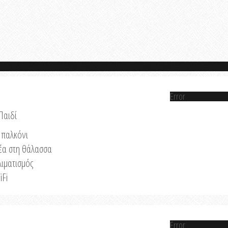
Error
Παιδί
παλκόνι
έα στη θάλασσα
λιματισμός
iFi
Error