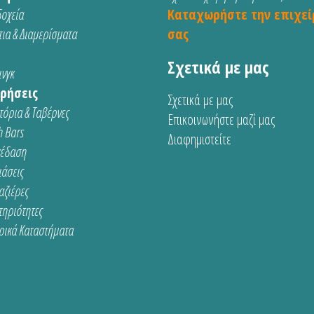
οχεία
Καταχωρήστε την επιχεί
ια & Διαμερίσματα
σας
Σχετικά με μας
νγκ
ρήσεις
Σχετικά με μας
τόρια & Ταβέρνες
Επικοινωνήστε μαζί μας
 Bars
Διαφημιστείτε
κέδαση
ιάσεις
αζιέρες
τηριότητες
ρικά Καταστήματα