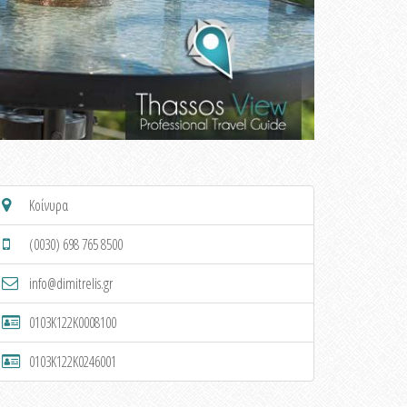
Κοίνυρα
(0030) 698 765 8500
info@dimitrelis.gr
0103K122K0008100
0103K122K0246001