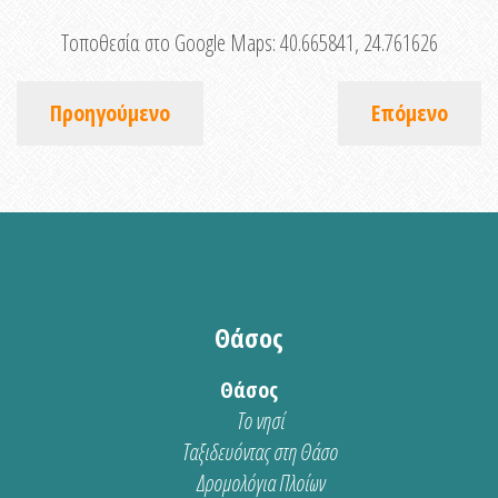
Τοποθεσία στο Google Maps:
40.665841, 24.761626
Προηγούμενο
Επόμενο
Θάσος
Θάσος
Το νησί
Ταξιδευόντας στη Θάσο
Δρομολόγια Πλοίων