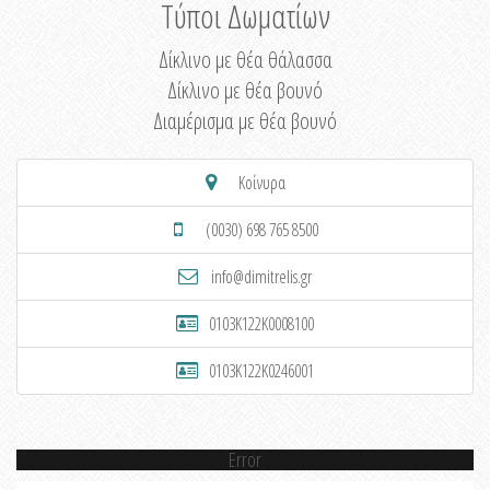
Τύποι Δωματίων
Δίκλινο με θέα θάλασσα
Δίκλινο με θέα βουνό
Διαμέρισμα με θέα βουνό
Κοίνυρα
(0030) 698 765 8500
info@dimitrelis.gr
0103K122K0008100
0103K122K0246001
Error