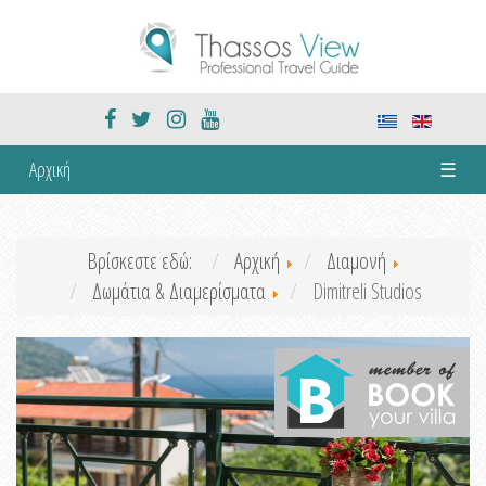
Αρχική
☰
Βρίσκεστε εδώ:
Αρχική
Διαμονή
Δωμάτια & Διαμερίσματα
Dimitreli Studios