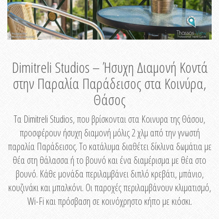
Dimitreli Studios – Ήσυχη Διαμονή Κοντά
στην Παραλία Παράδεισος στα Κοινύρα,
Θάσος
Τα Dimitreli Studios, που βρίσκονται στα Κοινυρα της Θάσου,
προσφέρουν ήσυχη διαμονή μόλις 2 χλμ από την γνωστή
παραλία Παράδεισος. Το κατάλυμα διαθέτει δίκλινα δωμάτια με
θέα στη θάλασσα ή το βουνό και ένα διαμέρισμα με θέα στο
βουνό. Κάθε μονάδα περιλαμβάνει διπλό κρεβάτι, μπάνιο,
κουζινάκι και μπαλκόνι. Οι παροχές περιλαμβάνουν κλιματισμό,
Wi-Fi και πρόσβαση σε κοινόχρηστο κήπο με κιόσκι.