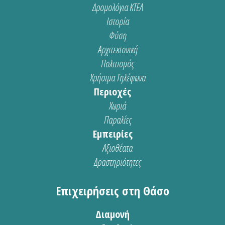
Δρομολόγια ΚΤΕΛ
Ιστορία
Φύση
Αρχιτεκτονική
Πολιτισμός
Χρήσιμα Τηλέφωνα
Περιοχές
Χωριά
Παραλίες
Εμπειρίες
Αξιοθέατα
Δραστηριότητες
Επιχειρήσεις στη Θάσο
Διαμονή