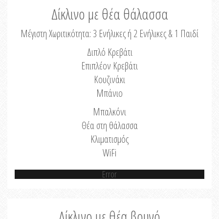
Δίκλινο με θέα θάλασσα
Μέγιστη Χωριτικότητα: 3 Ενήλικες ή 2 Ενήλικες & 1 Παιδί
Διπλό Κρεβάτι
Επιπλέον Κρεβάτι
Κουζινάκι
Μπάνιο
Μπαλκόνι
Θέα στη θάλασσα
Κλιματισμός
WiFi
Error
Δίκλινο με θέα βουνό