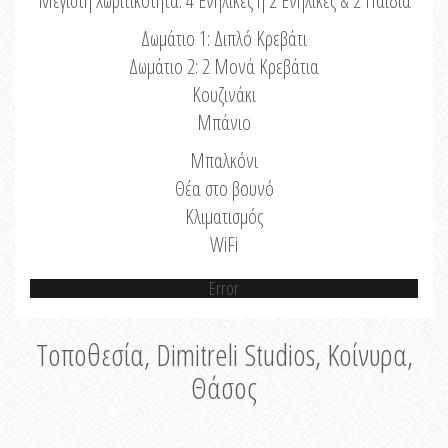
Μέγιστη Χωριτικότητα: 4 Ενήλικες ή 2 Ενήλικες & 2 Παιδιά
Δωμάτιο 1: Διπλό Κρεβάτι
Δωμάτιο 2: 2 Μονά Κρεβάτια
Κουζινάκι
Μπάνιο
Μπαλκόνι
Θέα στο βουνό
Κλιματισμός
WiFi
Error
Τοποθεσία, Dimitreli Studios, Κοίνυρα,
Θάσος