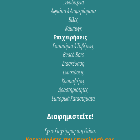
Ξενοδοχεία
Δωμάτια & Διαμερίσματα
Βίλες
Κάμπινγκ
Επιχειρήσεις
Εστιατόρια & Ταβέρνες
Beach Bars
Διασκέδαση
Ενοικιάσεις
Κρουαζιέρες
Δραστηριότητες
Εμπορικά Καταστήματα
Διαφημιστείτε!
Έχετε Επιχείρηση στη Θάσο;
Καταχωρήστε την επιχείρησή σας