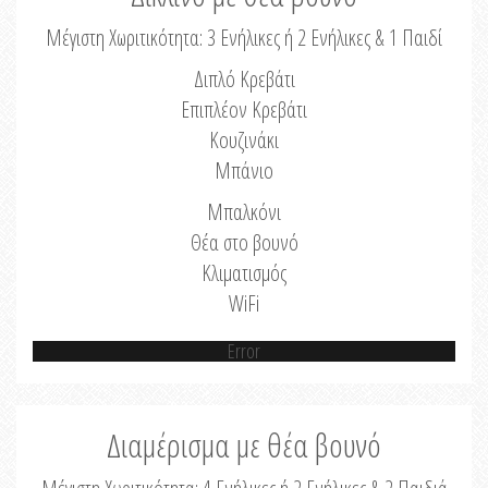
Μέγιστη Χωριτικότητα: 3 Ενήλικες ή 2 Ενήλικες & 1 Παιδί
Διπλό Κρεβάτι
Επιπλέον Κρεβάτι
Κουζινάκι
Μπάνιο
Μπαλκόνι
Θέα στο βουνό
Κλιματισμός
WiFi
Error
Διαμέρισμα με θέα βουνό