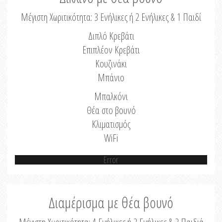
Μέγιστη Χωριτικότητα: 3 Ενήλικες ή 2 Ενήλικες & 1 Παιδί
Διπλό Κρεβάτι
Επιπλέον Κρεβάτι
Κουζινάκι
Μπάνιο
Μπαλκόνι
Θέα στο βουνό
Κλιματισμός
WiFi
Error
Διαμέρισμα με θέα βουνό