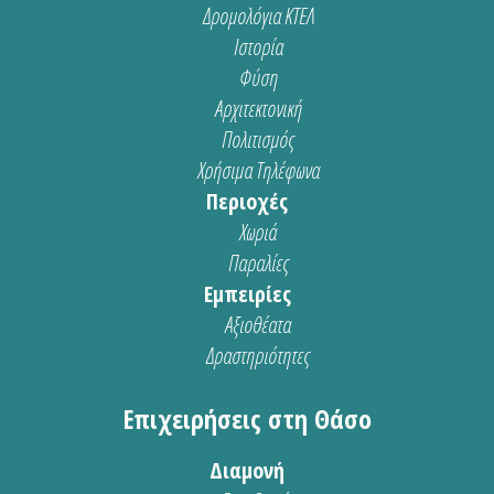
Δρομολόγια ΚΤΕΛ
Ιστορία
Φύση
Αρχιτεκτονική
Πολιτισμός
Χρήσιμα Τηλέφωνα
Περιοχές
Χωριά
Παραλίες
Εμπειρίες
Αξιοθέατα
Δραστηριότητες
Επιχειρήσεις στη Θάσο
Διαμονή