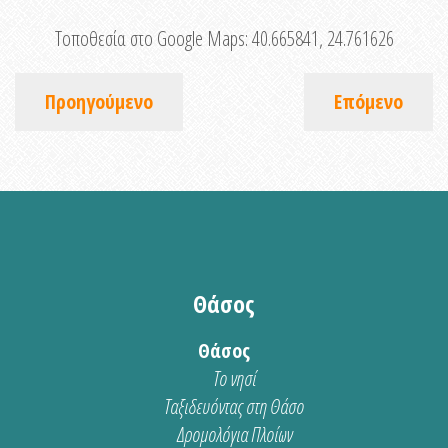
Τοποθεσία στο Google Maps:
40.665841, 24.761626
Προηγούμενο
Επόμενο
Θάσος
Θάσος
Το νησί
Ταξιδευόντας στη Θάσο
Δρομολόγια Πλοίων