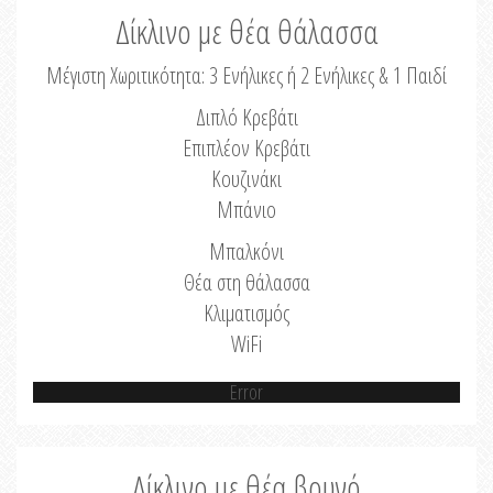
Δίκλινο με θέα θάλασσα
Μέγιστη Χωριτικότητα: 3 Ενήλικες ή 2 Ενήλικες & 1 Παιδί
Διπλό Κρεβάτι
Επιπλέον Κρεβάτι
Κουζινάκι
Μπάνιο
Μπαλκόνι
Θέα στη θάλασσα
Κλιματισμός
WiFi
Error
Δίκλινο με θέα βουνό