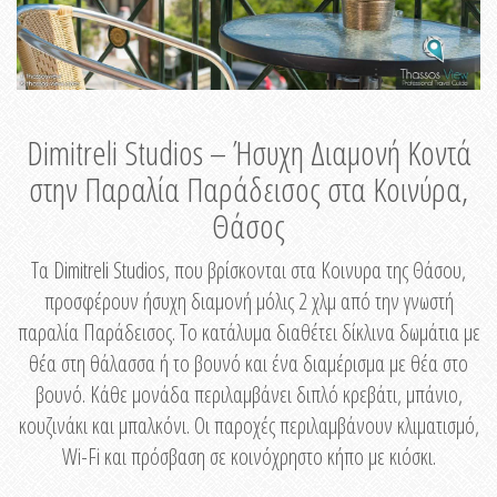
Dimitreli Studios – Ήσυχη Διαμονή Κοντά
στην Παραλία Παράδεισος στα Κοινύρα,
Θάσος
Τα Dimitreli Studios, που βρίσκονται στα Κοινυρα της Θάσου,
προσφέρουν ήσυχη διαμονή μόλις 2 χλμ από την γνωστή
παραλία Παράδεισος. Το κατάλυμα διαθέτει δίκλινα δωμάτια με
θέα στη θάλασσα ή το βουνό και ένα διαμέρισμα με θέα στο
βουνό. Κάθε μονάδα περιλαμβάνει διπλό κρεβάτι, μπάνιο,
κουζινάκι και μπαλκόνι. Οι παροχές περιλαμβάνουν κλιματισμό,
Wi-Fi και πρόσβαση σε κοινόχρηστο κήπο με κιόσκι.