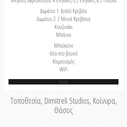
Μέγιστη Χωριτικότητα: 4 Ενήλικες ή 2 Ενήλικες & 2 Παιδιά
Δωμάτιο 1: Διπλό Κρεβάτι
Δωμάτιο 2: 2 Μονά Κρεβάτια
Κουζινάκι
Μπάνιο
Μπαλκόνι
Θέα στο βουνό
Κλιματισμός
WiFi
Error
Τοποθεσία, Dimitreli Studios, Κοίνυρα,
Θάσος