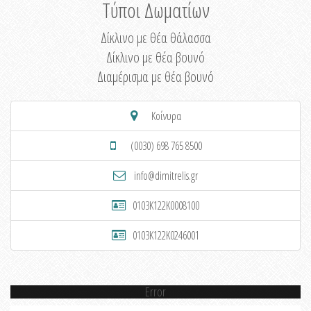
Τύποι Δωματίων
Δίκλινο με θέα θάλασσα
Δίκλινο με θέα βουνό
Διαμέρισμα με θέα βουνό
Κοίνυρα
(0030) 698 765 8500
info@dimitrelis.gr
0103K122K0008100
0103K122K0246001
Error