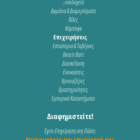
Ξενοδοχεία
Δωμάτια & Διαμερίσματα
Βίλες
Κάμπινγκ
Επιχειρήσεις
Εστιατόρια & Ταβέρνες
Beach Bars
Διασκέδαση
Ενοικιάσεις
Κρουαζιέρες
Δραστηριότητες
Εμπορικά Καταστήματα
Διαφημιστείτε!
Έχετε Επιχείρηση στη Θάσο;
Καταχωρήστε την επιχείρησή σας