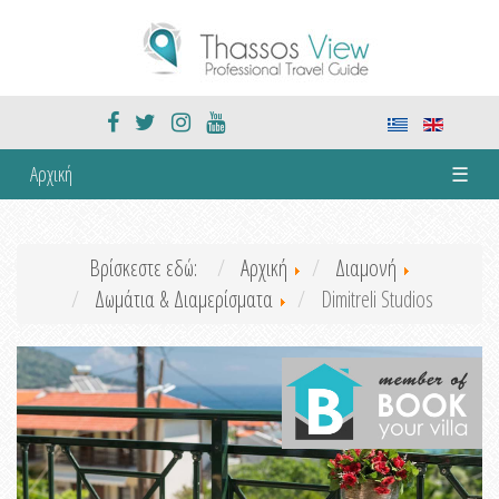
Αρχική
☰
Βρίσκεστε εδώ:
Αρχική
Διαμονή
Δωμάτια & Διαμερίσματα
Dimitreli Studios