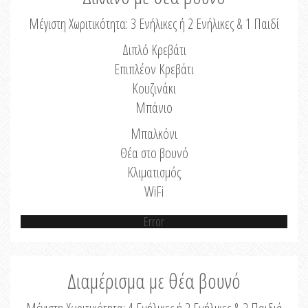
Μέγιστη Χωριτικότητα: 3 Ενήλικες ή 2 Ενήλικες & 1 Παιδί
Διπλό Κρεβάτι
Επιπλέον Κρεβάτι
Κουζινάκι
Μπάνιο
Μπαλκόνι
Θέα στο βουνό
Κλιματισμός
WiFi
Error
Διαμέρισμα με θέα βουνό