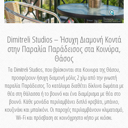
Dimitreli Studios – Ήσυχη Διαμονή Κοντά
στην Παραλία Παράδεισος στα Κοινύρα,
Θάσος
Τα Dimitreli Studios, που βρίσκονται στα Κοινυρα της Θάσου,
προσφέρουν ήσυχη διαμονή μόλις 2 χλμ από την γνωστή
παραλία Παράδεισος. Το κατάλυμα διαθέτει δίκλινα δωμάτια με
θέα στη θάλασσα ή το βουνό και ένα διαμέρισμα με θέα στο
βουνό. Κάθε μονάδα περιλαμβάνει διπλό κρεβάτι, μπάνιο,
κουζινάκι και μπαλκόνι. Οι παροχές περιλαμβάνουν κλιματισμό,
Wi-Fi και πρόσβαση σε κοινόχρηστο κήπο με κιόσκι.