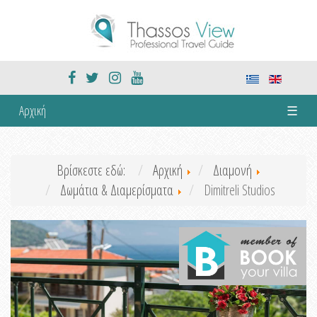
Αρχική
☰
Βρίσκεστε εδώ:
Αρχική
Διαμονή
Δωμάτια & Διαμερίσματα
Dimitreli Studios