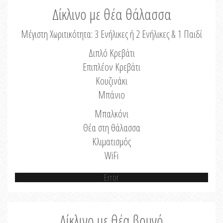
Δίκλινο με θέα θάλασσα
Μέγιστη Χωριτικότητα: 3 Ενήλικες ή 2 Ενήλικες & 1 Παιδί
Διπλό Κρεβάτι
Επιπλέον Κρεβάτι
Κουζινάκι
Μπάνιο
Μπαλκόνι
Θέα στη θάλασσα
Κλιματισμός
WiFi
Error
Δίκλινο με θέα βουνό