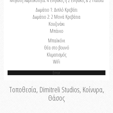
Μέγιστη Χωριτικότητα: 4 Ενήλικες ή 2 Ενήλικες & 2 Παιδιά
Δωμάτιο 1: Διπλό Κρεβάτι
Δωμάτιο 2: 2 Μονά Κρεβάτια
Κουζινάκι
Μπάνιο
Μπαλκόνι
Θέα στο βουνό
Κλιματισμός
WiFi
Error
Τοποθεσία, Dimitreli Studios, Κοίνυρα,
Θάσος