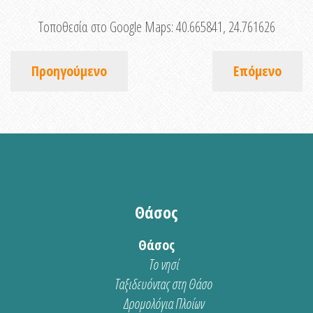
Τοποθεσία στο Google Maps:
40.665841, 24.761626
Προηγούμενο
Επόμενο
Θάσος
Θάσος
Το νησί
Ταξιδευόντας στη Θάσο
Δρομολόγια Πλοίων