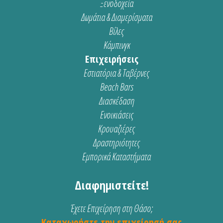
Ξενοδοχεία
Δωμάτια & Διαμερίσματα
Βίλες
Κάμπινγκ
Επιχειρήσεις
Εστιατόρια & Ταβέρνες
Beach Bars
Διασκέδαση
Ενοικιάσεις
Κρουαζιέρες
Δραστηριότητες
Εμπορικά Καταστήματα
Διαφημιστείτε!
Έχετε Επιχείρηση στη Θάσο;
Καταχωρήστε την επιχείρησή σας