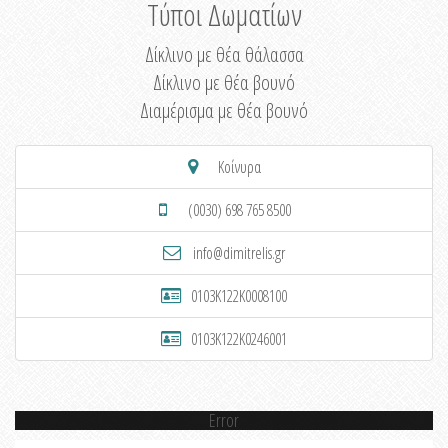
Τύποι Δωματίων
Δίκλινο με θέα θάλασσα
Δίκλινο με θέα βουνό
Διαμέρισμα με θέα βουνό
Κοίνυρα
(0030) 698 765 8500
info@dimitrelis.gr
0103K122K0008100
0103K122K0246001
Error