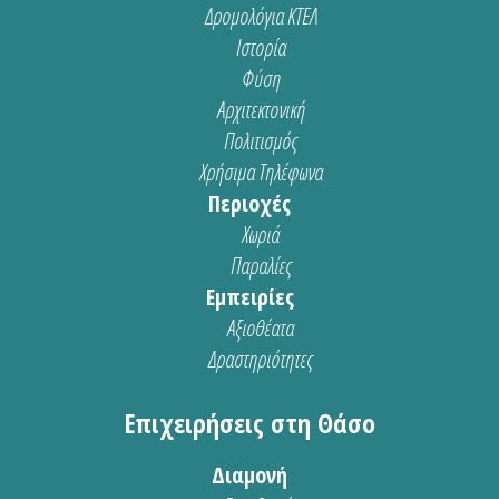
Δρομολόγια ΚΤΕΛ
Ιστορία
Φύση
Αρχιτεκτονική
Πολιτισμός
Χρήσιμα Τηλέφωνα
Περιοχές
Χωριά
Παραλίες
Εμπειρίες
Αξιοθέατα
Δραστηριότητες
Επιχειρήσεις στη Θάσο
Διαμονή