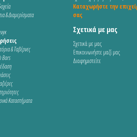
οχεία
Καταχωρήστε την επιχεί
ια & Διαμερίσματα
σας
Σχετικά με μας
νγκ
ρήσεις
Σχετικά με μας
τόρια & Ταβέρνες
Επικοινωνήστε μαζί μας
 Bars
Διαφημιστείτε
κέδαση
ιάσεις
αζιέρες
τηριότητες
ρικά Καταστήματα