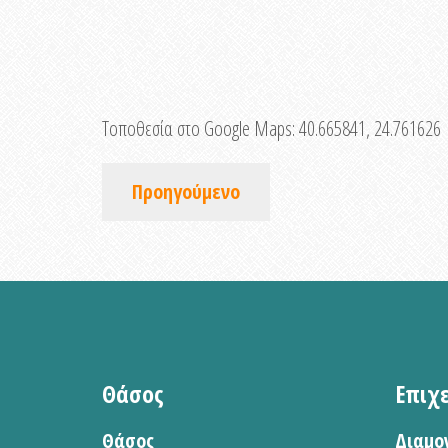
Τοποθεσία στο Google Maps:
40.665841, 24.761626
Προηγούμενο
Θάσος
Επιχ
Θάσος
Διαμο