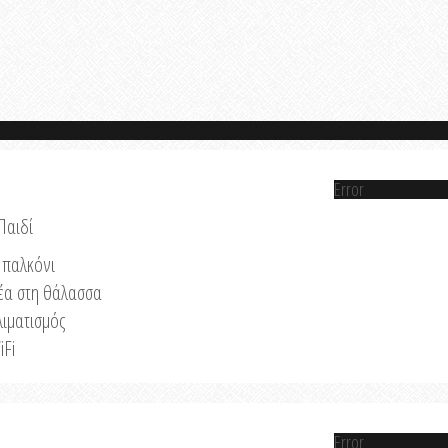
Error
Παιδί
παλκόνι
έα στη θάλασσα
λιματισμός
iFi
Error