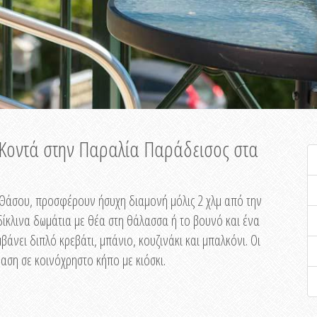
ή Κοντά στην Παραλία Παράδεισος στα
ης Θάσου, προσφέρουν ήσυχη διαμονή μόλις 2 χλμ από την
ίκλινα δωμάτια με θέα στη θάλασσα ή το βουνό και ένα
άνει διπλό κρεβάτι, μπάνιο, κουζινάκι και μπαλκόνι. Οι
αση σε κοινόχρηστο κήπο με κιόσκι.