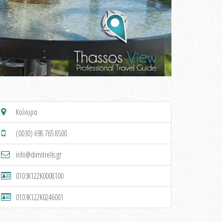
Κοίνυρα
(0030) 698 765 8500
info@dimitrelis.gr
0103K122K0008100
0103K122K0246001