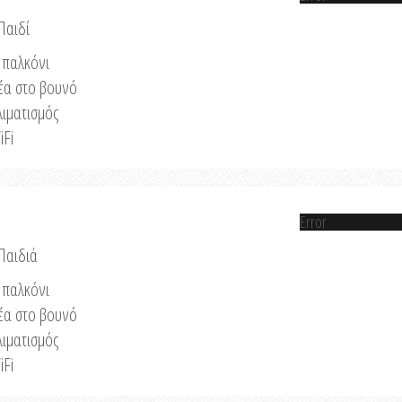
Παιδί
παλκόνι
έα στο βουνό
λιματισμός
iFi
Error
 Παιδιά
παλκόνι
έα στο βουνό
λιματισμός
iFi