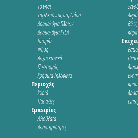
Το νησί
Ξενοδ
Ταξιδευόντας στη Θάσο
Δωμάτ
Δρομολόγια Πλοίων
Βίλες
Δρομολόγια ΚΤΕΛ
Κάμπι
Ιστορία
Επιχει
Φύση
Εστια
Αρχιτεκτονική
Beach
Πολιτισμός
Διασ
Χρήσιμα Τηλέφωνα
Ενοικ
Περιοχές
Κρου
Χωριά
Δρασ
Παραλίες
Εμπο
Εμπειρίες
Αξιοθέατα
Δραστηριότητες