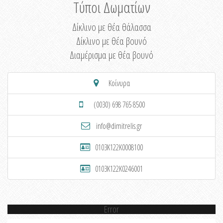
Τύποι Δωματίων
Δίκλινο με θέα θάλασσα
Δίκλινο με θέα βουνό
Διαμέρισμα με θέα βουνό
Κοίνυρα
(0030) 698 765 8500
info@dimitrelis.gr
0103K122K0008100
0103K122K0246001
Error