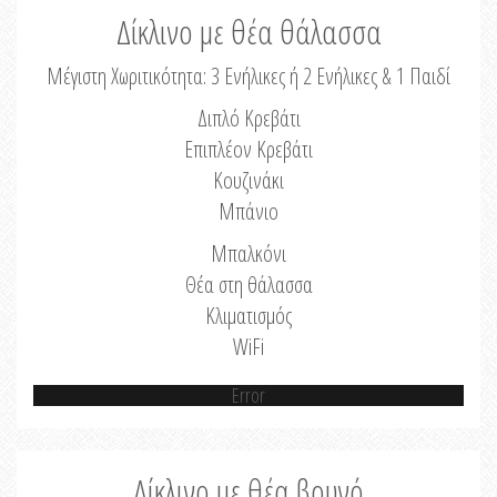
Δίκλινο με θέα θάλασσα
Μέγιστη Χωριτικότητα: 3 Ενήλικες ή 2 Ενήλικες & 1 Παιδί
Διπλό Κρεβάτι
Επιπλέον Κρεβάτι
Κουζινάκι
Μπάνιο
Μπαλκόνι
Θέα στη θάλασσα
Κλιματισμός
WiFi
Error
Δίκλινο με θέα βουνό