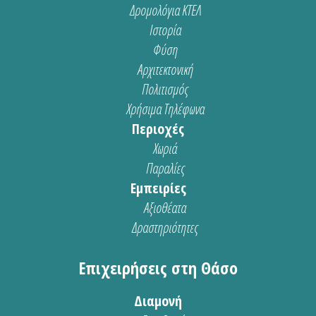
Δρομολόγια ΚΤΕΛ
Ιστορία
Φύση
Αρχιτεκτονική
Πολιτισμός
Χρήσιμα Τηλέφωνα
Περιοχές
Χωριά
Παραλίες
Εμπειρίες
Αξιοθέατα
Δραστηριότητες
Επιχειρήσεις στη Θάσο
Διαμονή