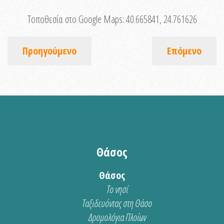
Τοποθεσία στο Google Maps:
40.665841, 24.761626
Προηγούμενο
Επόμενο
Θάσος
Θάσος
Το νησί
Ταξιδευόντας στη Θάσο
Δρομολόγια Πλοίων