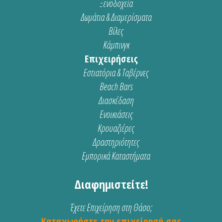
Ξενοδοχεία
Δωμάτια & Διαμερίσματα
Βίλες
Κάμπινγκ
Επιχειρήσεις
Εστιατόρια & Ταβέρνες
Beach Bars
Διασκέδαση
Ενοικιάσεις
Κρουαζιέρες
Δραστηριότητες
Εμπορικά Καταστήματα
Διαφημιστείτε!
Έχετε Επιχείρηση στη Θάσο;
Καταχωρήστε την επιχείρησή σας