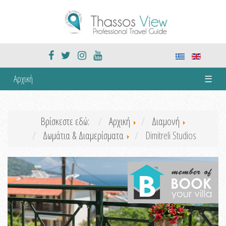
Αρχική
☰
Βρίσκεστε εδώ:
Αρχική
Διαμονή
Δωμάτια & Διαμερίσματα
Dimitreli Studios