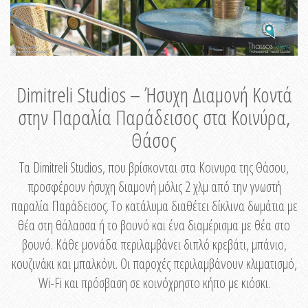
Dimitreli Studios – Ήσυχη Διαμονή Κοντά
στην Παραλία Παράδεισος στα Κοινύρα,
Θάσος
Τα Dimitreli Studios, που βρίσκονται στα Κοινυρα της Θάσου,
προσφέρουν ήσυχη διαμονή μόλις 2 χλμ από την γνωστή
παραλία Παράδεισος. Το κατάλυμα διαθέτει δίκλινα δωμάτια με
θέα στη θάλασσα ή το βουνό και ένα διαμέρισμα με θέα στο
βουνό. Κάθε μονάδα περιλαμβάνει διπλό κρεβάτι, μπάνιο,
κουζινάκι και μπαλκόνι. Οι παροχές περιλαμβάνουν κλιματισμό,
Wi-Fi και πρόσβαση σε κοινόχρηστο κήπο με κιόσκι.