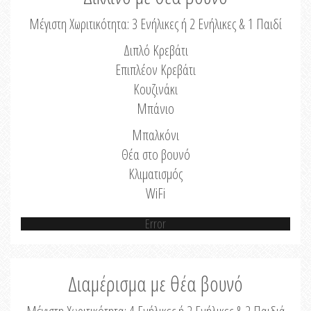
Μέγιστη Χωριτικότητα: 3 Ενήλικες ή 2 Ενήλικες & 1 Παιδί
Διπλό Κρεβάτι
Επιπλέον Κρεβάτι
Κουζινάκι
Μπάνιο
Μπαλκόνι
Θέα στο βουνό
Κλιματισμός
WiFi
Error
Διαμέρισμα με θέα βουνό