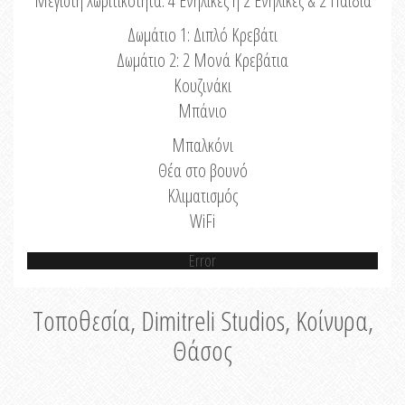
Μέγιστη Χωριτικότητα: 4 Ενήλικες ή 2 Ενήλικες & 2 Παιδιά
Δωμάτιο 1: Διπλό Κρεβάτι
Δωμάτιο 2: 2 Μονά Κρεβάτια
Κουζινάκι
Μπάνιο
Μπαλκόνι
Θέα στο βουνό
Κλιματισμός
WiFi
Error
Τοποθεσία, Dimitreli Studios, Κοίνυρα,
Θάσος